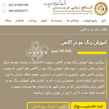
021-91094759
093-39535771
کالج
پکیج اموزشی
ورکشاپ ها
سمینار ها
آزمون
پرداخت
همکاری
وبلاگ
خانه
»
رنگ مو در آگاهی
آموزش رنگ مو در آگاهی
(5/5)
743 امتیاز
برگزاری دوره آموزش رنگ مو در آگاهی بصورت آکادمیک و ترمیک توسط مرکز
آموزش عالی عریس ، دوره های اموزش رنگ مو در آگاهی هم اکنون به صورت
برگزاری کلاس های حضوری یا آنلاین در دسترس عموم علاقه مندان به این
رشته قرار گرفته است ، همچنین ثبت نام در کلاس های آموزش رنگ مو در
آگاهی برای متقاضیانی که در سایر شهر ها و استان ها هستند بصورت
فشرده ظرف مدت 4 الی 6 روز در تهران برگزار میشوند .
ثبت نام سریــــــــــــع
آزمون / مدرک بین المللی