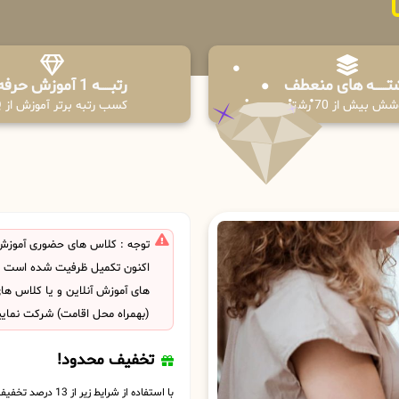
تـــــــه های منعطف
رتبــــــه 1 آموزش حرفه ای
ش بیش از 70 رشته
کسب رتبه برتر آموزش از PPQ
توجه : کلاس های حضوری آموزش 
اکنون تکمیل ظرفیت شده است . ش
های آموزش آنلاین و یا کلاس ها
(بهمراه محل اقامت) شرکت نمایی
تخفیف محدود!
با استفاده از شرایط زیر از 13 درصد تخفیف بهره مند شوید.