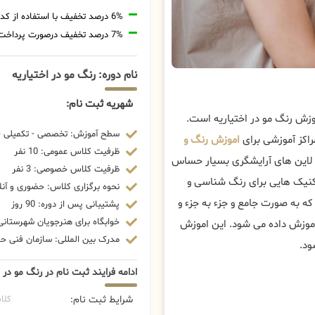
6% درصد تخفیف با استفاده از کد تخفیف 20806
7% درصد تخفیف درصورت پرداخت شهریه با رمزارز
نام دوره: رنگ مو در اختیاریه
شهریه ثبت نام:
وزش رنگ مو در اختیاریه است.
سطح آموزش: تخصصی - تکمیلی - 
اکز آموزشی برای
اموزش رنگ و
ظرفیت کلاس عمومی: 10 نفر
ز لاین های آرایشگری بسیار حساس
ظرفیت کلاس خصوصی: 3 نفر
تکنیک هایی برای رنگ شناسی و
نحوه برگزاری کلاس: حضوری و آنل
ه به صورت جامع و جزء به جزء و
پشتیبانی پس از دوره: 90 روز
خوابگاه برای هنرجویان شهرستانی:
آموزش داده می شود. این اموزش
مدرک بین المللی: سازمان فنی حرف
ود.
ادامه فرایند ثبت نام در رنگ مو در ا
شرایط ثبت نام:
کلا