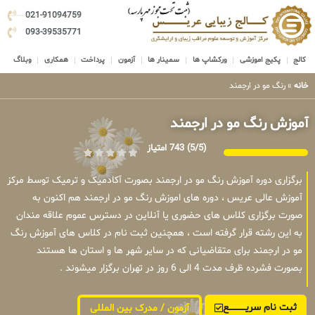
021-91094759
093-39535771
کالج
پکیج اموزشی
ورکشاپ ها
سمینار ها
آزمون
پرداخت
همکاری
وبلاگ
خانه
»
رنگ مو در ارجمند
آموزش رنگ مو در ارجمند
(5/5)
743 امتیاز
برگزاری دوره آموزش رنگ مو در ارجمند بصورت آکادمیک و ترمیک توسط مرکز
آموزش عالی عریس ، دوره های اموزش رنگ مو در ارجمند هم اکنون به
صورت برگزاری کلاس های حضوری یا آنلاین در دسترس عموم علاقه مندان
به این رشته قرار گرفته است ، همچنین ثبت نام در کلاس های آموزش رنگ
مو در ارجمند برای متقاضیانی که در سایر شهر ها و استان ها هستند
بصورت فشرده ظرف مدت 4 الی 6 روز در تهران برگزار میشوند .
ثبت نام سریــــــــــــع
آزمون / مدرک بین المللی