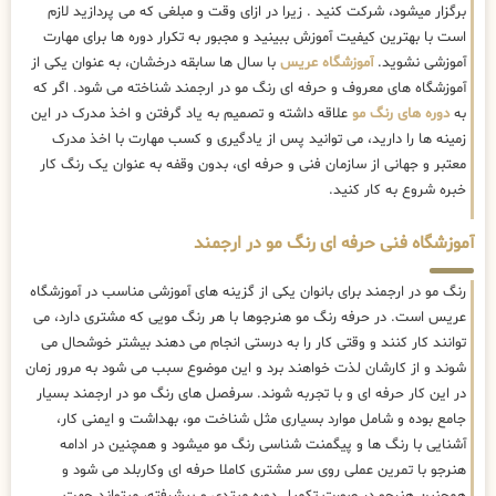
برگزار میشود، شرکت کنید . زیرا در ازای وقت و مبلغی که می پردازید لازم
است با بهترین کیفیت آموزش ببینید و مجبور به تکرار دوره ها برای مهارت
آموزشی نشوید.
آموزشگاه عریس
با سال ها سابقه درخشان، به عنوان یکی از
آموزشگاه های معروف و حرفه ای رنگ مو در ارجمند شناخته می شود. اگر که
به
دوره های رنگ مو
علاقه داشته و تصمیم به یاد گرفتن و اخذ مدرک در این
زمینه ها را دارید، می توانید پس از یادگیری و کسب مهارت با اخذ مدرک
معتبر و جهانی از سازمان فنی و حرفه ای، بدون وقفه به عنوان یک رنگ کار
خبره شروع به کار کنید.
آموزشگاه فنی حرفه ای رنگ مو در ارجمند
رنگ مو در ارجمند برای بانوان یکی از گزینه های آموزشی مناسب در آموزشگاه
عریس است. در حرفه رنگ مو هنرجوها با هر رنگ مویی که مشتری دارد، می
توانند کار کنند و وقتی کار را به درستی انجام می دهند بیشتر خوشحال می
شوند و از کارشان لذت خواهند برد و این موضوع سبب می شود به مرور زمان
در این کار حرفه ای و با تجربه شوند. سرفصل های رنگ مو در ارجمند بسیار
جامع بوده و شامل موارد بسیاری مثل شناخت مو، بهداشت و ایمنی کار،
آشنایی با رنگ ها و پیگمنت شناسی رنگ مو میشود و همچنین در ادامه
هنرجو با تمرین عملی روی سر مشتری کاملا حرفه ای وکاربلد می شود و