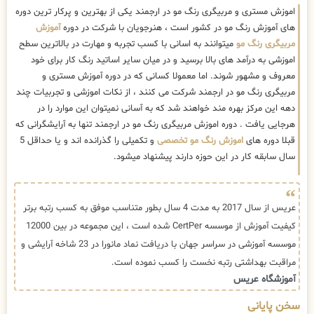
اموزش مستری و مربیگری رنگ مو در ارجمند یکی از بهترین و پرکار ترین دوره
های آموزش رنگ مو در کشور است ، هنرجویان با شرکت در دوره
آموزش
مربیگری رنگ مو
میتوانند به اسانی با کسب تجربه و مهارت در بالاترین سطح
اموزشی به درآمد های بالا برسید و در میان سایر اساتید رنگ کار برای خود
معروف و مشهور شوند. اما معمولا کسانی که در دوره آموزش مستری و
مربیگری رنگ مو در ارجمند شرکت می کنند ، از نکات اموزشی و تجربیات چند
دهه این مرکز بهره مند خواهند شد که به آسانی نمیتوان این موارد را در
هرجایی یافت . دوره اموزش مربیگری رنگ مو در ارجمند تنها به آرایشگرانی که
قبلا دوره های
اموزش رنگ مو تخصصی
و تکمیلی را گذرانده اند و یا حداقل 5
سال سابقه کار در این حوزه دارند پیشنهاد میشود.
عریس از سال 2017 به مدت 4 سال بطور متناسب موفق به کسب رتبه برتر
کیفیت آموزش از موسسه CertPer شده است ، این مجموعه در بین 12000
موسسه آموزشی در سراسر جهان با دریافت نماد مانورا در 23 شاخه آرایشی و
مراقبت بهداشتی رتبه نخست را کسب نموده است.
آموزشگاه عریس
سخن پایانی