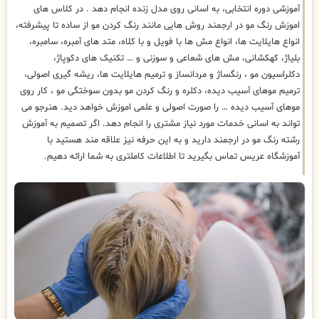
آموزشی دوره انتخابی، به اسانی روی مدل زنده انجام دهد . در کلاس های
اموزش رنگ مو در ارجمند روش هایی مانند رنگ کردن مو از ساده تا پیشرفته،
انواع هایلایت ها، انواع مش ها با فویل و با کلاه، متد های آمبره، سامبره،
بلیاژ، کهکشانی، مش های شعاعی و سوزنی و … تکنیک های دکوپاژ،
دکلراسیون مو ، رنگساژ و مردانساز و ترمیم هایلایت ها، ریشه گیری اصولی،
ترمیم موهای آسیب دیده، دکلره و رنگ کردن مو بدون سوختگی مو ، کار روی
موهای آسیب دیده … را صورت اصولی و علمی اموزش خواهد دید. هنرجو می
تواند به اسانی خدمات مورد نیاز مشتری را انجام دهد. اگر تصمیم به آموزش
رشته رنگ مو در ارجمند دارید و به این حرفه نیز علاقه مند هستید با
آموزشگاه عریس تماس بگیرید تا اطلاعات کاملتری به شما ارائه دهیم.