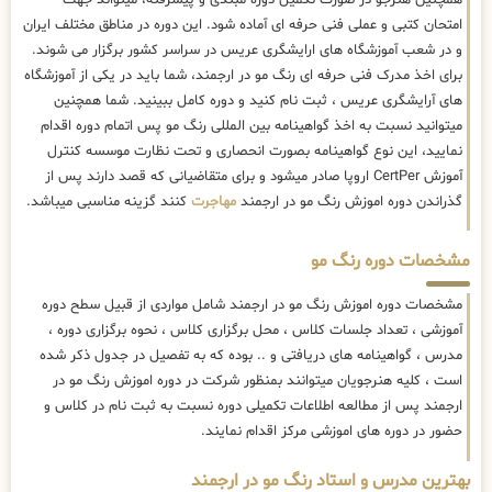
همچنین هنرجو در صورت تکمیل دوره مبتدی و پیشرفته، میتواند جهت
امتحان کتبی و عملی فنی حرفه ای آماده شود. این دوره در مناطق مختلف ایران
و در شعب آموزشگاه های ارایشگری عریس در سراسر کشور برگزار می شوند.
برای اخذ مدرک فنی حرفه ای رنگ مو در ارجمند، شما باید در یکی از آموزشگاه
های آرایشگری عریس ، ثبت نام کنید و دوره کامل ببینید. شما همچنین
میتوانید نسبت به اخذ گواهینامه بین المللی رنگ مو پس اتمام دوره اقدام
نمایید، این نوع گواهینامه بصورت انحصاری و تحت نظارت موسسه کنترل
آموزش CertPer اروپا صادر میشود و برای متقاضیانی که قصد دارند پس از
گذراندن دوره اموزش رنگ مو در ارجمند
مهاجرت
کنند گزینه مناسبی میباشد.
مشخصات دوره رنگ مو
مشخصات دوره اموزش رنگ مو در ارجمند شامل مواردی از قبیل سطح دوره
آموزشی ، تعداد جلسات کلاس ، محل برگزاری کلاس ، نحوه برگزاری دوره ،
مدرس ، گواهینامه های دریافتی و .. بوده که به تفصیل در جدول ذکر شده
است ، کلیه هنرجویان میتوانند بمنظور شرکت در دوره اموزش رنگ مو در
ارجمند پس از مطالعه اطلاعات تکمیلی دوره نسبت به ثبت نام در کلاس و
حضور در دوره های اموزشی مرکز اقدام نمایند.
بهترین مدرس و استاد رنگ مو در ارجمند