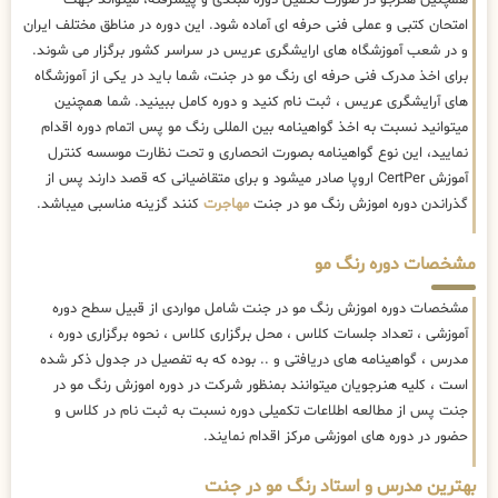
همچنین هنرجو در صورت تکمیل دوره مبتدی و پیشرفته، میتواند جهت
امتحان کتبی و عملی فنی حرفه ای آماده شود. این دوره در مناطق مختلف ایران
و در شعب آموزشگاه های ارایشگری عریس در سراسر کشور برگزار می شوند.
برای اخذ مدرک فنی حرفه ای رنگ مو در جنت، شما باید در یکی از آموزشگاه
های آرایشگری عریس ، ثبت نام کنید و دوره کامل ببینید. شما همچنین
میتوانید نسبت به اخذ گواهینامه بین المللی رنگ مو پس اتمام دوره اقدام
نمایید، این نوع گواهینامه بصورت انحصاری و تحت نظارت موسسه کنترل
آموزش CertPer اروپا صادر میشود و برای متقاضیانی که قصد دارند پس از
گذراندن دوره اموزش رنگ مو در جنت
مهاجرت
کنند گزینه مناسبی میباشد.
مشخصات دوره رنگ مو
مشخصات دوره اموزش رنگ مو در جنت شامل مواردی از قبیل سطح دوره
آموزشی ، تعداد جلسات کلاس ، محل برگزاری کلاس ، نحوه برگزاری دوره ،
مدرس ، گواهینامه های دریافتی و .. بوده که به تفصیل در جدول ذکر شده
است ، کلیه هنرجویان میتوانند بمنظور شرکت در دوره اموزش رنگ مو در
جنت پس از مطالعه اطلاعات تکمیلی دوره نسبت به ثبت نام در کلاس و
حضور در دوره های اموزشی مرکز اقدام نمایند.
بهترین مدرس و استاد رنگ مو در جنت