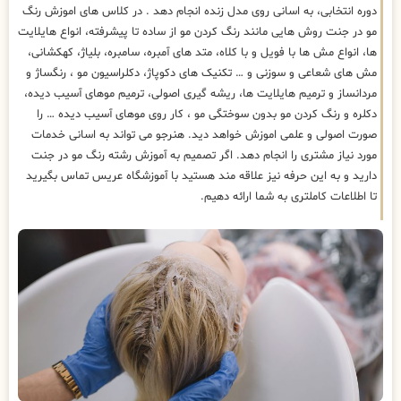
دوره انتخابی، به اسانی روی مدل زنده انجام دهد . در کلاس های اموزش رنگ
مو در جنت روش هایی مانند رنگ کردن مو از ساده تا پیشرفته، انواع هایلایت
ها، انواع مش ها با فویل و با کلاه، متد های آمبره، سامبره، بلیاژ، کهکشانی،
مش های شعاعی و سوزنی و … تکنیک های دکوپاژ، دکلراسیون مو ، رنگساژ و
مردانساز و ترمیم هایلایت ها، ریشه گیری اصولی، ترمیم موهای آسیب دیده،
دکلره و رنگ کردن مو بدون سوختگی مو ، کار روی موهای آسیب دیده … را
صورت اصولی و علمی اموزش خواهد دید. هنرجو می تواند به اسانی خدمات
مورد نیاز مشتری را انجام دهد. اگر تصمیم به آموزش رشته رنگ مو در جنت
دارید و به این حرفه نیز علاقه مند هستید با آموزشگاه عریس تماس بگیرید
تا اطلاعات کاملتری به شما ارائه دهیم.