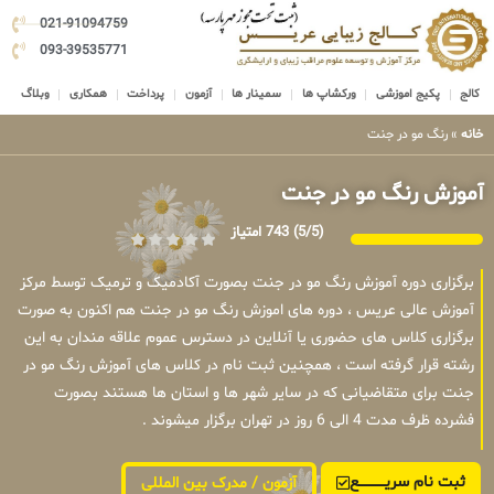
021-91094759
093-39535771
کالج
پکیج اموزشی
ورکشاپ ها
سمینار ها
آزمون
پرداخت
همکاری
وبلاگ
خانه
»
رنگ مو در جنت
آموزش رنگ مو در جنت
(5/5)
743 امتیاز
برگزاری دوره آموزش رنگ مو در جنت بصورت آکادمیک و ترمیک توسط مرکز
آموزش عالی عریس ، دوره های اموزش رنگ مو در جنت هم اکنون به صورت
برگزاری کلاس های حضوری یا آنلاین در دسترس عموم علاقه مندان به این
رشته قرار گرفته است ، همچنین ثبت نام در کلاس های آموزش رنگ مو در
جنت برای متقاضیانی که در سایر شهر ها و استان ها هستند بصورت
فشرده ظرف مدت 4 الی 6 روز در تهران برگزار میشوند .
ثبت نام سریــــــــــــع
آزمون / مدرک بین المللی