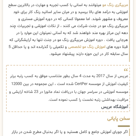
مربیگری رنگ مو
میتوانند به اسانی با کسب تجربه و مهارت در بالاترین سطح
اموزشی به درآمد های بالا برسید و در میان سایر اساتید رنگ کار برای خود
معروف و مشهور شوند. اما معمولا کسانی که در دوره آموزش مستری و
مربیگری رنگ مو در جنت شرکت می کنند ، از نکات اموزشی و تجربیات چند
دهه این مرکز بهره مند خواهند شد که به آسانی نمیتوان این موارد را در
هرجایی یافت . دوره اموزش مربیگری رنگ مو در جنت تنها به آرایشگرانی که
قبلا دوره های
اموزش رنگ مو تخصصی
و تکمیلی را گذرانده اند و یا حداقل 5
سال سابقه کار در این حوزه دارند پیشنهاد میشود.
عریس از سال 2017 به مدت 4 سال بطور متناسب موفق به کسب رتبه برتر
کیفیت آموزش از موسسه CertPer شده است ، این مجموعه در بین 12000
موسسه آموزشی در سراسر جهان با دریافت نماد مانورا در 23 شاخه آرایشی و
مراقبت بهداشتی رتبه نخست را کسب نموده است.
آموزشگاه عریس
سخن پایانی
اگر جویای آموزش جامع و کامل هستید و یا اگر بدنبال مطرح شدن در بازار