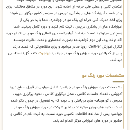
همچنین هنرجو در صورت تکمیل دوره مبتدی و پیشرفته، میتواند جهت
امتحان کتبی و عملی فنی حرفه ای آماده شود. این دوره در مناطق مختلف ایران
و در شعب آموزشگاه های ارایشگری عریس در سراسر کشور برگزار می شوند.
برای اخذ مدرک فنی حرفه ای رنگ مو در جوانمرد، شما باید در یکی از
آموزشگاه های آرایشگری عریس ، ثبت نام کنید و دوره کامل ببینید. شما
همچنین میتوانید نسبت به اخذ گواهینامه بین المللی رنگ مو پس اتمام دوره
اقدام نمایید، این نوع گواهینامه بصورت انحصاری و تحت نظارت موسسه
کنترل آموزش CertPer اروپا صادر میشود و برای متقاضیانی که قصد دارند
پس از گذراندن دوره اموزش رنگ مو در جوانمرد
مهاجرت
کنند گزینه مناسبی
میباشد.
مشخصات دوره رنگ مو
مشخصات دوره اموزش رنگ مو در جوانمرد شامل مواردی از قبیل سطح دوره
آموزشی ، تعداد جلسات کلاس ، محل برگزاری کلاس ، نحوه برگزاری دوره ،
مدرس ، گواهینامه های دریافتی و .. بوده که به تفصیل در جدول ذکر شده
است ، کلیه هنرجویان میتوانند بمنظور شرکت در دوره اموزش رنگ مو در
جوانمرد پس از مطالعه اطلاعات تکمیلی دوره نسبت به ثبت نام در کلاس و
حضور در دوره های اموزشی مرکز اقدام نمایند.