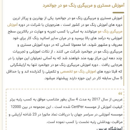
آموزش مستری و مربیگری رنگ مو در جوانمرد
اموزش مستری و مربیگری رنگ مو در جوانمرد یکی از بهترین و پرکار ترین
دوره های آموزش رنگ مو در کشور است ، هنرجویان با شرکت در دوره
آموزش
مربیگری رنگ مو
میتوانند به اسانی با کسب تجربه و مهارت در بالاترین سطح
اموزشی به درآمد های بالا برسید و در میان سایر اساتید رنگ کار برای خود
معروف و مشهور شوند. اما معمولا کسانی که در دوره آموزش مستری و
مربیگری رنگ مو در جوانمرد شرکت می کنند ، از نکات اموزشی و تجربیات
چند دهه این مرکز بهره مند خواهند شد که به آسانی نمیتوان این موارد را در
هرجایی یافت . دوره اموزش مربیگری رنگ مو در جوانمرد تنها به آرایشگرانی
که قبلا دوره های
اموزش رنگ مو تخصصی
و تکمیلی را گذرانده اند و یا حداقل
5 سال سابقه کار در این حوزه دارند پیشنهاد میشود.
عریس از سال 2017 به مدت 4 سال بطور متناسب موفق به کسب رتبه برتر
کیفیت آموزش از موسسه CertPer شده است ، این مجموعه در بین 12000
موسسه آموزشی در سراسر جهان با دریافت نماد مانورا در 23 شاخه آرایشی و
مراقبت بهداشتی رتبه نخست را کسب نموده است.
آموزشگاه عریس