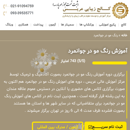
021-91094759
093-39535771
کالج
پکیج اموزشی
ورکشاپ ها
سمینار ها
آزمون
پرداخت
همکاری
وبلاگ
خانه
»
رنگ مو در جوانمرد
آموزش رنگ مو در جوانمرد
(5/5)
743 امتیاز
برگزاری دوره آموزش رنگ مو در جوانمرد بصورت آکادمیک و ترمیک توسط
مرکز آموزش عالی عریس ، دوره های اموزش رنگ مو در جوانمرد هم اکنون به
صورت برگزاری کلاس های حضوری یا آنلاین در دسترس عموم علاقه مندان
به این رشته قرار گرفته است ، همچنین ثبت نام در کلاس های آموزش رنگ
مو در جوانمرد برای متقاضیانی که در سایر شهر ها و استان ها هستند
بصورت فشرده ظرف مدت 4 الی 6 روز در تهران برگزار میشوند .
ثبت نام سریــــــــــــع
آزمون / مدرک بین المللی