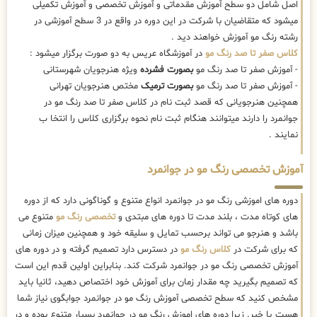
اصل شامل دو سطح آموزش مقدماتی و آموزش تخصصی و آموزش تکمیلی
میشود که متقاضیان با شرکت در این دوره در واقع در 3 سطح آموزشی در
رشته رنگ مو آموزش خواهند دید .
کلاس صفر تا صد رنگ مو
در آموزشگاه عریس به دو صورت برگزار میشود :
- آموزش صفر تا صد رنگ مو
بصورت فشرده
ویژه هنرجویان شهرستانی
- آموزش صفر تا صد رنگ مو
بصورت ترمیک
مختص هنرجویان تهرانی
همچنین هنرجویانی که قصد ثبت نام در کلاس صفر تا صد رنگ مو در
جوانمرد را دارند میتوانند هنگام ثبت نام نحوه برگزاری کلاس را انتخا ب
نمایند .
آموزش تخصصی رنگ مو در جوانمرد
دوره های اموزشی رنگ مو در جوانمرد انواع متنوع و گوناگونی دارد که از دوره
های کوتاه مدت ، بلند مدت تا دوره های مبتدی و
تخصصی رنگ مو
متنوع می
باشد و هنرجو می تواند برحسب تمایل و سلیقه خود و همچنین میزان زمانی
که برای شرکت در
کلاس رنگ مو
در دسترس دارد تصمیم گرفته و در دوره های
آموزش تخصصی رنگ مو در جوانمرد شرکت کند. بنابراین اولین قدم این است
که تصمیم بگیرید چه مقدار زمان برای آموزش خود اختصاص دهید، ثانیا باید
مشخص کنید که سطح تخصصی آموزش رنگ مو در جوانمرد جوابگوی نیاز شما
هست یا خیر. زیرا دوره های اموزش رنگ مو در جوانمرد بسیار متنوع بوده و در