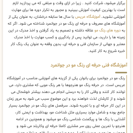
برگزار میشود، شرکت کنید . زیرا در ازای وقت و مبلغی که می پردازید لازم
است با بهترین کیفیت آموزش ببینید و مجبور به تکرار دوره ها برای مهارت
آموزشی نشوید.
آموزشگاه عریس
با سال ها سابقه درخشان، به عنوان یکی از
آموزشگاه های معروف و حرفه ای رنگ مو در جوانمرد شناخته می شود. اگر که
به
دوره های رنگ مو
علاقه داشته و تصمیم به یاد گرفتن و اخذ مدرک در این
زمینه ها را دارید، می توانید پس از یادگیری و کسب مهارت با اخذ مدرک
معتبر و جهانی از سازمان فنی و حرفه ای، بدون وقفه به عنوان یک رنگ کار
خبره شروع به کار کنید.
آموزشگاه فنی حرفه ای رنگ مو در جوانمرد
رنگ مو در جوانمرد برای بانوان یکی از گزینه های آموزشی مناسب در آموزشگاه
عریس است. در حرفه رنگ مو هنرجوها با هر رنگ مویی که مشتری دارد، می
توانند کار کنند و وقتی کار را به درستی انجام می دهند بیشتر خوشحال می
شوند و از کارشان لذت خواهند برد و این موضوع سبب می شود به مرور زمان
در این کار حرفه ای و با تجربه شوند. سرفصل های رنگ مو در جوانمرد بسیار
جامع بوده و شامل موارد بسیاری مثل شناخت مو، بهداشت و ایمنی کار،
آشنایی با رنگ ها و پیگمنت شناسی رنگ مو میشود و همچنین در ادامه
هنرجو با تمرین عملی روی سر مشتری کاملا حرفه ای وکاربلد می شود و