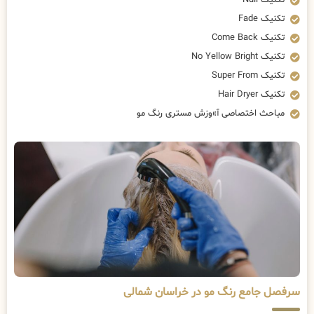
تکنیک Null
تکنیک Fade
تکنیک Come Back
تکنیک No Yellow Bright
تکنیک Super From
تکنیک Hair Dryer
مباحث اختصاصی آ»وزش مستری رنگ مو
سرفصل جامع رنگ مو در خراسان شمالی