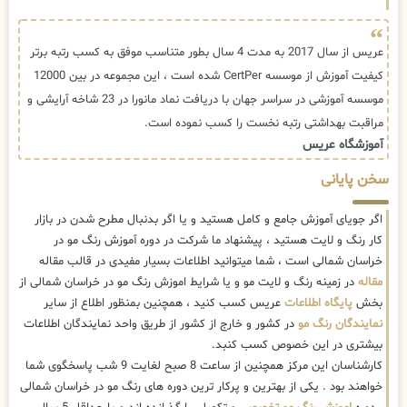
عریس از سال 2017 به مدت 4 سال بطور متناسب موفق به کسب رتبه برتر
کیفیت آموزش از موسسه CertPer شده است ، این مجموعه در بین 12000
موسسه آموزشی در سراسر جهان با دریافت نماد مانورا در 23 شاخه آرایشی و
مراقبت بهداشتی رتبه نخست را کسب نموده است.
آموزشگاه عریس
سخن پایانی
اگر جویای آموزش جامع و کامل هستید و یا اگر بدنبال مطرح شدن در بازار
کار رنگ و لایت هستید ، پیشنهاد ما شرکت در دوره آموزش رنگ مو در
خراسان شمالی است ، شما میتوانید اطلاعات بسیار مفیدی در قالب مقاله
مقاله
در زمینه رنگ و لایت مو و یا شرایط اموزش رنگ مو در خراسان شمالی از
بخش
پایگاه اطلاعات
عریس کسب کنید ، همچنین بمنظور اطلاع از سایر
نمایندگان رنگ مو
در کشور و خارج از کشور از طریق واحد نمایندگان اطلاعات
بیشتری در این خصوص کسب کنبد.
کارشناسان این مرکز همچنین از ساعت 8 صبح لغایت 9 شب پاسخگوی شما
خواهند بود . یکی از بهترین و پرکار ترین دوره های رنگ مو در خراسان شمالی