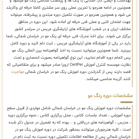
بهداشت و ایمنی کار، آشنایی با رنگ ها و پیگمنت شناسی رنگ مو میشود و
همچنین در ادامه هنرجو با تمرین عملی روی سر مشتری کاملا حرفه ای وکاربلد
می شود و همچنین هنرجو در صورت تکمیل دوره مبتدی و پیشرفته، میتواند
جهت امتحان کتبی و عملی فنی حرفه ای آماده شود. این دوره در مناطق
مختلف ایران و در شعب آموزشگاه های ارایشگری عریس در سراسر کشور
برگزار می شوند. برای اخذ مدرک فنی حرفه ای رنگ مو در خراسان شمالی، شما
باید در یکی از آموزشگاه های آرایشگری عریس ، ثبت نام کنید و دوره کامل
ببینید. شما همچنین میتوانید نسبت به اخذ گواهینامه بین المللی رنگ مو
پس اتمام دوره اقدام نمایید، این نوع گواهینامه بصورت انحصاری و تحت
نظارت موسسه کنترل آموزش CertPer اروپا صادر میشود و برای متقاضیانی که
قصد دارند پس از گذراندن دوره اموزش رنگ مو در خراسان شمالی
مهاجرت
کنند گزینه مناسبی میباشد.
مشخصات دوره رنگ مو
مشخصات دوره اموزش رنگ مو در خراسان شمالی شامل مواردی از قبیل سطح
دوره آموزشی ، تعداد جلسات کلاس ، محل برگزاری کلاس ، نحوه برگزاری دوره
، مدرس ، گواهینامه های دریافتی و .. بوده که به تفصیل در جدول ذکر شده
است ، کلیه هنرجویان میتوانند بمنظور شرکت در دوره اموزش رنگ مو در
خراسان شمالی پس از مطالعه اطلاعات تکمیلی دوره نسبت به ثبت نام در