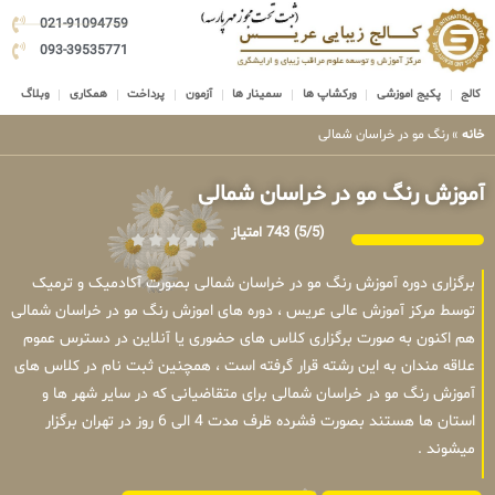
021-91094759
093-39535771
کالج
پکیج اموزشی
ورکشاپ ها
سمینار ها
آزمون
پرداخت
همکاری
وبلاگ
خانه
»
رنگ مو در خراسان شمالی
آموزش رنگ مو در خراسان شمالی
(5/5)
743 امتیاز
برگزاری دوره آموزش رنگ مو در خراسان شمالی بصورت آکادمیک و ترمیک
توسط مرکز آموزش عالی عریس ، دوره های اموزش رنگ مو در خراسان شمالی
هم اکنون به صورت برگزاری کلاس های حضوری یا آنلاین در دسترس عموم
علاقه مندان به این رشته قرار گرفته است ، همچنین ثبت نام در کلاس های
آموزش رنگ مو در خراسان شمالی برای متقاضیانی که در سایر شهر ها و
استان ها هستند بصورت فشرده ظرف مدت 4 الی 6 روز در تهران برگزار
میشوند .