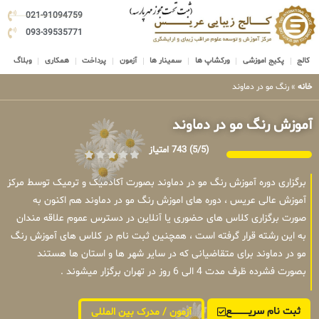
021-91094759
093-39535771
کالج
پکیج اموزشی
ورکشاپ ها
سمینار ها
آزمون
پرداخت
همکاری
وبلاگ
خانه
»
رنگ مو در دماوند
آموزش رنگ مو در دماوند
(5/5)
743 امتیاز
برگزاری دوره آموزش رنگ مو در دماوند بصورت آکادمیک و ترمیک توسط مرکز
آموزش عالی عریس ، دوره های اموزش رنگ مو در دماوند هم اکنون به
صورت برگزاری کلاس های حضوری یا آنلاین در دسترس عموم علاقه مندان
به این رشته قرار گرفته است ، همچنین ثبت نام در کلاس های آموزش رنگ
مو در دماوند برای متقاضیانی که در سایر شهر ها و استان ها هستند
بصورت فشرده ظرف مدت 4 الی 6 روز در تهران برگزار میشوند .
ثبت نام سریــــــــــــع
آزمون / مدرک بین المللی