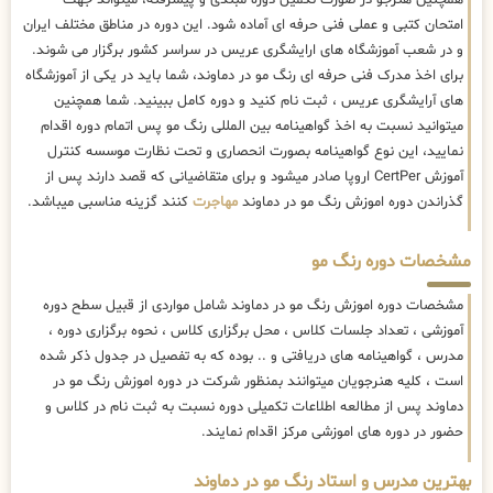
همچنین هنرجو در صورت تکمیل دوره مبتدی و پیشرفته، میتواند جهت
امتحان کتبی و عملی فنی حرفه ای آماده شود. این دوره در مناطق مختلف ایران
و در شعب آموزشگاه های ارایشگری عریس در سراسر کشور برگزار می شوند.
برای اخذ مدرک فنی حرفه ای رنگ مو در دماوند، شما باید در یکی از آموزشگاه
های آرایشگری عریس ، ثبت نام کنید و دوره کامل ببینید. شما همچنین
میتوانید نسبت به اخذ گواهینامه بین المللی رنگ مو پس اتمام دوره اقدام
نمایید، این نوع گواهینامه بصورت انحصاری و تحت نظارت موسسه کنترل
آموزش CertPer اروپا صادر میشود و برای متقاضیانی که قصد دارند پس از
گذراندن دوره اموزش رنگ مو در دماوند
مهاجرت
کنند گزینه مناسبی میباشد.
مشخصات دوره رنگ مو
مشخصات دوره اموزش رنگ مو در دماوند شامل مواردی از قبیل سطح دوره
آموزشی ، تعداد جلسات کلاس ، محل برگزاری کلاس ، نحوه برگزاری دوره ،
مدرس ، گواهینامه های دریافتی و .. بوده که به تفصیل در جدول ذکر شده
است ، کلیه هنرجویان میتوانند بمنظور شرکت در دوره اموزش رنگ مو در
دماوند پس از مطالعه اطلاعات تکمیلی دوره نسبت به ثبت نام در کلاس و
حضور در دوره های اموزشی مرکز اقدام نمایند.
بهترین مدرس و استاد رنگ مو در دماوند