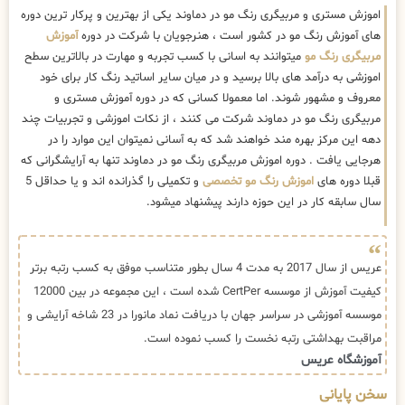
اموزش مستری و مربیگری رنگ مو در دماوند یکی از بهترین و پرکار ترین دوره
های آموزش رنگ مو در کشور است ، هنرجویان با شرکت در دوره
آموزش
مربیگری رنگ مو
میتوانند به اسانی با کسب تجربه و مهارت در بالاترین سطح
اموزشی به درآمد های بالا برسید و در میان سایر اساتید رنگ کار برای خود
معروف و مشهور شوند. اما معمولا کسانی که در دوره آموزش مستری و
مربیگری رنگ مو در دماوند شرکت می کنند ، از نکات اموزشی و تجربیات چند
دهه این مرکز بهره مند خواهند شد که به آسانی نمیتوان این موارد را در
هرجایی یافت . دوره اموزش مربیگری رنگ مو در دماوند تنها به آرایشگرانی که
قبلا دوره های
اموزش رنگ مو تخصصی
و تکمیلی را گذرانده اند و یا حداقل 5
سال سابقه کار در این حوزه دارند پیشنهاد میشود.
عریس از سال 2017 به مدت 4 سال بطور متناسب موفق به کسب رتبه برتر
کیفیت آموزش از موسسه CertPer شده است ، این مجموعه در بین 12000
موسسه آموزشی در سراسر جهان با دریافت نماد مانورا در 23 شاخه آرایشی و
مراقبت بهداشتی رتبه نخست را کسب نموده است.
آموزشگاه عریس
سخن پایانی