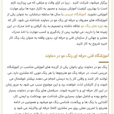
برگزار میشود، شرکت کنید . زیرا در ازای وقت و مبلغی که می پردازید لازم
است با بهترین کیفیت آموزش ببینید و مجبور به تکرار دوره ها برای مهارت
آموزشی نشوید.
آموزشگاه عریس
با سال ها سابقه درخشان، به عنوان یکی از
آموزشگاه های معروف و حرفه ای رنگ مو در دماوند شناخته می شود. اگر که
به
دوره های رنگ مو
علاقه داشته و تصمیم به یاد گرفتن و اخذ مدرک در این
زمینه ها را دارید، می توانید پس از یادگیری و کسب مهارت با اخذ مدرک
معتبر و جهانی از سازمان فنی و حرفه ای، بدون وقفه به عنوان یک رنگ کار
خبره شروع به کار کنید.
آموزشگاه فنی حرفه ای رنگ مو در دماوند
رنگ مو در دماوند برای بانوان یکی از گزینه های آموزشی مناسب در آموزشگاه
عریس است. در حرفه رنگ مو هنرجوها با هر رنگ مویی که مشتری دارد، می
توانند کار کنند و وقتی کار را به درستی انجام می دهند بیشتر خوشحال می
شوند و از کارشان لذت خواهند برد و این موضوع سبب می شود به مرور زمان
در این کار حرفه ای و با تجربه شوند. سرفصل های رنگ مو در دماوند بسیار
جامع بوده و شامل موارد بسیاری مثل شناخت مو، بهداشت و ایمنی کار،
آشنایی با رنگ ها و پیگمنت شناسی رنگ مو میشود و همچنین در ادامه
هنرجو با تمرین عملی روی سر مشتری کاملا حرفه ای وکاربلد می شود و