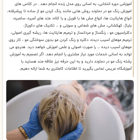
آموزشی دوره انتخابی، به اسانی روی مدل زنده انجام دهد . در کلاس های
اموزش رنگ مو در دماوند روش هایی مانند رنگ کردن مو از ساده تا پیشرفته،
انواع هایلایت ها، انواع مش ها با فویل و با کلاه، متد های آمبره، سامبره،
بلیاژ، کهکشانی، مش های شعاعی و سوزنی و … تکنیک های دکوپاژ،
دکلراسیون مو ، رنگساژ و مردانساز و ترمیم هایلایت ها، ریشه گیری اصولی،
ترمیم موهای آسیب دیده، دکلره و رنگ کردن مو بدون سوختگی مو ، کار روی
موهای آسیب دیده … را صورت اصولی و علمی اموزش خواهد دید. هنرجو می
تواند به اسانی خدمات مورد نیاز مشتری را انجام دهد. اگر تصمیم به آموزش
رشته رنگ مو در دماوند دارید و به این حرفه نیز علاقه مند هستید با
آموزشگاه عریس تماس بگیرید تا اطلاعات کاملتری به شما ارائه دهیم.