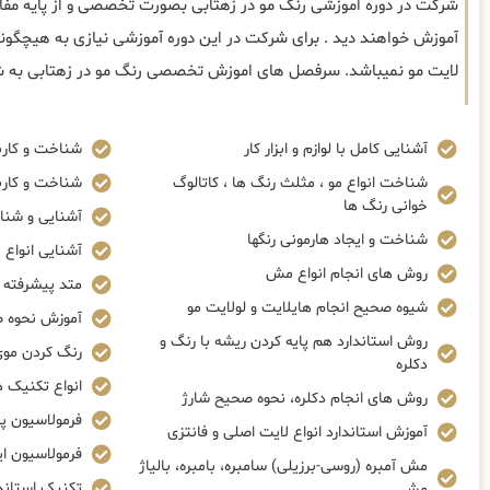
شرکت در دوره اموزشی رنگ مو در زهتابی بصورت تخصصی و از پایه مفاهی
آموزش خواهند دید . برای شرکت در این دوره آموزشی نیازی به هیچگون
لایت مو نمیباشد. سرفصل های اموزش تخصصی رنگ مو در زهتابی به شر
آشنایی کامل با لوازم و ابزار کار
شناخت و کاربر
شناخت انواع مو ، مثلث رنگ ها ، کاتالوگ
شناخت و کاربر
خوانی رنگ ها
آشنایی و شنا
شناخت و ایجاد هارمونی رنگها
آشنایی انواع پ
روش های انجام انواع مش
متد پیشرفته ک
شیوه صحیح انجام هایلایت و لولایت مو
آموزش نحوه صحی
روش استاندارد هم پایه کردن ریشه با رنگ و
رنگ کردن موی
دکلره
انواع تکنیک 
روش های انجام دکلره، نحوه صحیح شارژ
فرمولاسیون پ
آموزش استاندارد انواع لایت اصلی و فانتزی
فرمولاسیون ا
مش آمبره (روسی-برزیلی) سامبره، بامبره، بالیاژ
تکنیک استاندا
مش