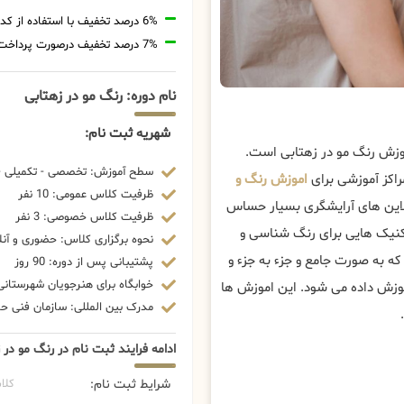
6% درصد تخفیف با استفاده از کد تخفیف 20806
7% درصد تخفیف درصورت پرداخت شهریه با رمزارز
نام دوره: رنگ مو در زهتابی
شهریه ثبت نام:
موزش رنگ مو در زهتابی است.
سطح آموزش: تخصصی - تکمیلی - 
اکز آموزشی برای
اموزش رنگ و
ظرفیت کلاس عمومی: 10 نفر
لاین های آرایشگری بسیار حساس
ظرفیت کلاس خصوصی: 3 نفر
تکنیک هایی برای رنگ شناسی و
نحوه برگزاری کلاس: حضوری و آنل
ه به صورت جامع و جزء به جزء و
پشتیبانی پس از دوره: 90 روز
خوابگاه برای هنرجویان شهرستانی:
موزش داده می شود. این اموزش ها
مدرک بین المللی: سازمان فنی حرف
ادامه فرایند ثبت نام در رنگ مو در 
شرایط ثبت نام:
کلا