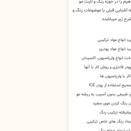
م را در حوزه رنگ و لایت مو
ه آشنایی قبلی با موضوعات رنگ و
ح زیر میباشند.
د انواع مواد ترکیبی
د انواع مواد پودری
خت انواع واریاسیون، اکسیدان
ودر فانتزی و روش کار با آنها
ار با واریاسیون ها
ح استفاده از پودر ICE
 طبیعی بدون آسیب به ریشه مو
در رنگ کردن موی سفید
یشرفته ترکیب رنگ
یجاد رنگ های خاص ترکیبی
رد ایجاد حمام رنگ