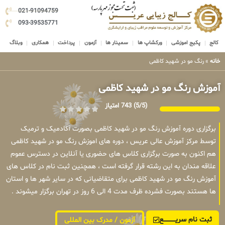
021-91094759
093-39535771
کالج
پکیج اموزشی
ورکشاپ ها
سمینار ها
آزمون
پرداخت
همکاری
وبلاگ
خانه
»
رنگ مو در شهید کاظمی
آموزش رنگ مو در شهید کاظمی
(5/5)
743 امتیاز
برگزاری دوره آموزش رنگ مو در شهید کاظمی بصورت آکادمیک و ترمیک
توسط مرکز آموزش عالی عریس ، دوره های اموزش رنگ مو در شهید کاظمی
هم اکنون به صورت برگزاری کلاس های حضوری یا آنلاین در دسترس عموم
علاقه مندان به این رشته قرار گرفته است ، همچنین ثبت نام در کلاس های
آموزش رنگ مو در شهید کاظمی برای متقاضیانی که در سایر شهر ها و استان
ها هستند بصورت فشرده ظرف مدت 4 الی 6 روز در تهران برگزار میشوند .
ثبت نام سریــــــــــــع
آزمون / مدرک بین المللی