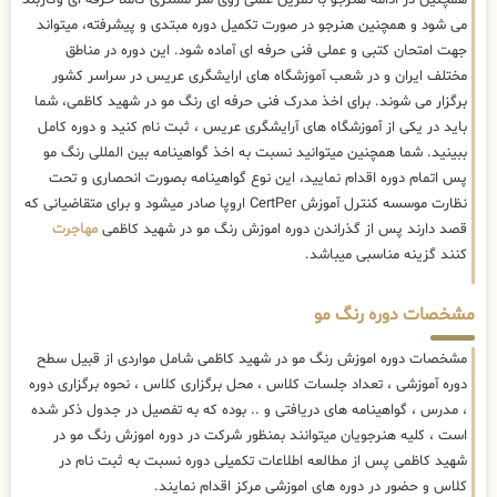
همچنین در ادامه هنرجو با تمرین عملی روی سر مشتری کاملا حرفه ای وکاربلد
می شود و همچنین هنرجو در صورت تکمیل دوره مبتدی و پیشرفته، میتواند
جهت امتحان کتبی و عملی فنی حرفه ای آماده شود. این دوره در مناطق
مختلف ایران و در شعب آموزشگاه های ارایشگری عریس در سراسر کشور
برگزار می شوند. برای اخذ مدرک فنی حرفه ای رنگ مو در شهید کاظمی، شما
باید در یکی از آموزشگاه های آرایشگری عریس ، ثبت نام کنید و دوره کامل
ببینید. شما همچنین میتوانید نسبت به اخذ گواهینامه بین المللی رنگ مو
پس اتمام دوره اقدام نمایید، این نوع گواهینامه بصورت انحصاری و تحت
نظارت موسسه کنترل آموزش CertPer اروپا صادر میشود و برای متقاضیانی که
قصد دارند پس از گذراندن دوره اموزش رنگ مو در شهید کاظمی
مهاجرت
کنند گزینه مناسبی میباشد.
مشخصات دوره رنگ مو
مشخصات دوره اموزش رنگ مو در شهید کاظمی شامل مواردی از قبیل سطح
دوره آموزشی ، تعداد جلسات کلاس ، محل برگزاری کلاس ، نحوه برگزاری دوره
، مدرس ، گواهینامه های دریافتی و .. بوده که به تفصیل در جدول ذکر شده
است ، کلیه هنرجویان میتوانند بمنظور شرکت در دوره اموزش رنگ مو در
شهید کاظمی پس از مطالعه اطلاعات تکمیلی دوره نسبت به ثبت نام در
کلاس و حضور در دوره های اموزشی مرکز اقدام نمایند.