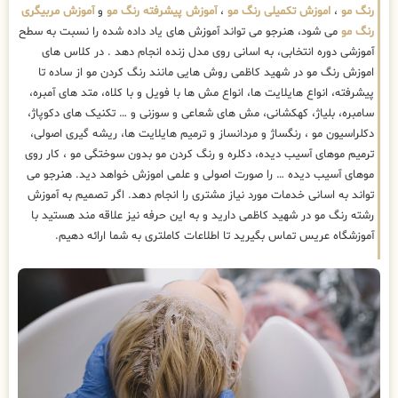
رنگ مو
،
اموزش تکمیلی رنگ مو
،
آموزش پیشرفته رنگ مو
و
آموزش مربیگری
رنگ مو
می شود، هنرجو می تواند آموزش های یاد داده شده را نسبت به سطح
آموزشی دوره انتخابی، به اسانی روی مدل زنده انجام دهد . در کلاس های
اموزش رنگ مو در شهید کاظمی روش هایی مانند رنگ کردن مو از ساده تا
پیشرفته، انواع هایلایت ها، انواع مش ها با فویل و با کلاه، متد های آمبره،
سامبره، بلیاژ، کهکشانی، مش های شعاعی و سوزنی و … تکنیک های دکوپاژ،
دکلراسیون مو ، رنگساژ و مردانساز و ترمیم هایلایت ها، ریشه گیری اصولی،
ترمیم موهای آسیب دیده، دکلره و رنگ کردن مو بدون سوختگی مو ، کار روی
موهای آسیب دیده … را صورت اصولی و علمی اموزش خواهد دید. هنرجو می
تواند به اسانی خدمات مورد نیاز مشتری را انجام دهد. اگر تصمیم به آموزش
رشته رنگ مو در شهید کاظمی دارید و به این حرفه نیز علاقه مند هستید با
آموزشگاه عریس تماس بگیرید تا اطلاعات کاملتری به شما ارائه دهیم.