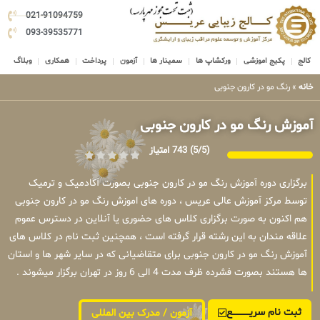
021-91094759
093-39535771
کالج
پکیج اموزشی
ورکشاپ ها
سمینار ها
آزمون
پرداخت
همکاری
وبلاگ
خانه
»
رنگ مو در کارون جنوبی
آموزش رنگ مو در کارون جنوبی
(5/5)
743 امتیاز
برگزاری دوره آموزش رنگ مو در کارون جنوبی بصورت آکادمیک و ترمیک
توسط مرکز آموزش عالی عریس ، دوره های اموزش رنگ مو در کارون جنوبی
هم اکنون به صورت برگزاری کلاس های حضوری یا آنلاین در دسترس عموم
علاقه مندان به این رشته قرار گرفته است ، همچنین ثبت نام در کلاس های
آموزش رنگ مو در کارون جنوبی برای متقاضیانی که در سایر شهر ها و استان
ها هستند بصورت فشرده ظرف مدت 4 الی 6 روز در تهران برگزار میشوند .
ثبت نام سریــــــــــــع
آزمون / مدرک بین المللی