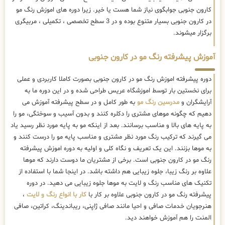
کارون جنوبی جوابگوی نیاز شما هست یا خیر. زیرا دوره های اموزش رنگ مو
در کارون جنوبی بسیار متنوع بوده و در 3 سطح تخصصی ، تکمیلی ، مربیگری
برگزار میشوند.
آموزش پیشرفته رنگ مو در کارون جنوبی
دوره پیشرفته اموزش رنگ مو در کارون جنوبی بصورت کاملا کاربردی و عملی
برای نخستین بار توسط اموزشگاه عریس طراحی شده و در این دوره ما به
آرایشگران و
مدرسین رنگ مو
به طور کامل و در سطح پیشرفته آموزش می
دهیم که چگونه موهای مشتری را دکلره کنند و بدون آسیب و سوختگی، مو را
به پایه های بالا و مناسب برسانند. بعد از اینکه مو به پایه مورد نظر رسید یاد
می گیرند که ترکیب رنگ مورد نظر مشتری و مناسب پایه مو را درست کنند و
به موها بزنند. این یک تعریف و نگاه کلی و اولیه به دوره اموزش پیشرفته
رنگ مو در کارون جنوبی است. برخی از مشتریان ما دوست دارند که موها
علاوه بر رنگ زیبا، جلوه زیبایی هم داشته باشد. در اینجا شما با استفاده از
تکنیک های مناسب رنگ و لایت به موها جلوه زیبایی می دهید. در دوره
پیشرفته رنگ مو در کارون جنوبی علاوه بر کار با
کار با انواع رنگ و لایت
،
هنرجویان خدمات صافی و احیا مانند صافی ژاپنی، ریباندینگ، کراتین، صافی
المنت را هم آموزش خواهند دید.