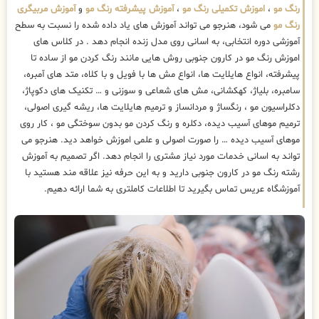
رنگ مو
،
اموزش تکمیلی رنگ مو
،
آموزش پیشرفته رنگ مو
و
آموزش مربیگری
رنگ مو
می شود، هنرجو می تواند آموزش های یاد داده شده را نسبت به سطح
آموزشی دوره انتخابی، به اسانی روی مدل زنده انجام دهد . در کلاس های
اموزش رنگ مو در کارون جنوبی روش هایی مانند رنگ کردن مو از ساده تا
پیشرفته، انواع هایلایت ها، انواع مش ها با فویل و با کلاه، متد های آمبره،
سامبره، بلیاژ، کهکشانی، مش های شعاعی و سوزنی و … تکنیک های دکوپاژ،
دکلراسیون مو ، رنگساژ و مردانساز و ترمیم هایلایت ها، ریشه گیری اصولی،
ترمیم موهای آسیب دیده، دکلره و رنگ کردن مو بدون سوختگی مو ، کار روی
موهای آسیب دیده … را صورت اصولی و علمی اموزش خواهد دید. هنرجو می
تواند به اسانی خدمات مورد نیاز مشتری را انجام دهد. اگر تصمیم به آموزش
رشته رنگ مو در کارون جنوبی دارید و به این حرفه نیز علاقه مند هستید با
آموزشگاه عریس تماس بگیرید تا اطلاعات کاملتری به شما ارائه دهیم.