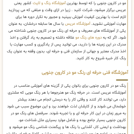
مو در کارون جنوبی را که توسط بهترین
آموزشگاه رنگ و لایت
کشور یعنی
عریس برگزار میشود، شرکت کنید . زیرا در ازای وقت و مبلغی که می پردازید
لازم است با بهترین کیفیت آموزش ببینید و مجبور به تکرار دوره ها برای
مهارت آموزشی نشوید.
آموزشگاه عریس
با سال ها سابقه درخشان، به عنوان
یکی از آموزشگاه های معروف و حرفه ای رنگ مو در کارون جنوبی شناخته می
شود. اگر که به
دوره های رنگ مو
علاقه داشته و تصمیم به یاد گرفتن و اخذ
مدرک در این زمینه ها را دارید، می توانید پس از یادگیری و کسب مهارت با
اخذ مدرک معتبر و جهانی از سازمان فنی و حرفه ای، بدون وقفه به عنوان یک
رنگ کار خبره شروع به کار کنید.
آموزشگاه فنی حرفه ای رنگ مو در کارون جنوبی
رنگ مو در کارون جنوبی برای بانوان یکی از گزینه های آموزشی مناسب در
آموزشگاه عریس است. در حرفه رنگ مو هنرجوها با هر رنگ مویی که مشتری
دارد، می توانند کار کنند و وقتی کار را به درستی انجام می دهند بیشتر
خوشحال می شوند و از کارشان لذت خواهند برد و این موضوع سبب می شود
به مرور زمان در این کار حرفه ای و با تجربه شوند. سرفصل های رنگ مو در
کارون جنوبی بسیار جامع بوده و شامل موارد بسیاری مثل شناخت مو،
بهداشت و ایمنی کار، آشنایی با رنگ ها و پیگمنت شناسی رنگ مو میشود و