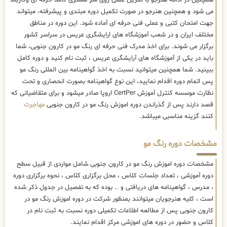
همچنین در ادامه هنرجو با تمرین عملی روی سر مشتری کاملا حرفه ای وکاربلد
می شود و همچنین هنرجو در صورت تکمیل دوره مبتدی و پیشرفته، میتواند
جهت امتحان کتبی و عملی فنی حرفه ای آماده شود. این دوره در مناطق
مختلف ایران و در شعب آموزشگاه های ارایشگری عریس در سراسر کشور
برگزار می شوند. برای اخذ مدرک فنی حرفه ای رنگ مو در کارون جنوبی، شما
باید در یکی از آموزشگاه های آرایشگری عریس ، ثبت نام کنید و دوره کامل
ببینید. شما همچنین میتوانید نسبت به اخذ گواهینامه بین المللی رنگ مو
پس اتمام دوره اقدام نمایید، این نوع گواهینامه بصورت انحصاری و تحت
نظارت موسسه کنترل آموزش CertPer اروپا صادر میشود و برای متقاضیانی که
قصد دارند پس از گذراندن دوره اموزش رنگ مو در کارون جنوبی
مهاجرت
کنند گزینه مناسبی میباشد.
مشخصات دوره رنگ مو
مشخصات دوره اموزش رنگ مو در کارون جنوبی شامل مواردی از قبیل سطح
دوره آموزشی ، تعداد جلسات کلاس ، محل برگزاری کلاس ، نحوه برگزاری دوره
، مدرس ، گواهینامه های دریافتی و .. بوده که به تفصیل در جدول ذکر شده
است ، کلیه هنرجویان میتوانند بمنظور شرکت در دوره اموزش رنگ مو در
کارون جنوبی پس از مطالعه اطلاعات تکمیلی دوره نسبت به ثبت نام در
کلاس و حضور در دوره های اموزشی مرکز اقدام نمایند.