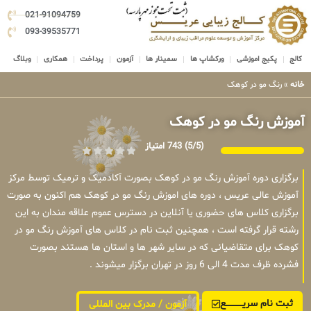
021-91094759
093-39535771
کالج
پکیج اموزشی
ورکشاپ ها
سمینار ها
آزمون
پرداخت
همکاری
وبلاگ
خانه
»
رنگ مو در کوهک
آموزش رنگ مو در کوهک
(5/5)
743 امتیاز
برگزاری دوره آموزش رنگ مو در کوهک بصورت آکادمیک و ترمیک توسط مرکز
آموزش عالی عریس ، دوره های اموزش رنگ مو در کوهک هم اکنون به صورت
برگزاری کلاس های حضوری یا آنلاین در دسترس عموم علاقه مندان به این
رشته قرار گرفته است ، همچنین ثبت نام در کلاس های آموزش رنگ مو در
کوهک برای متقاضیانی که در سایر شهر ها و استان ها هستند بصورت
فشرده ظرف مدت 4 الی 6 روز در تهران برگزار میشوند .
ثبت نام سریــــــــــــع
آزمون / مدرک بین المللی