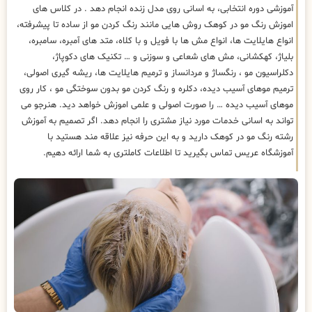
آموزشی دوره انتخابی، به اسانی روی مدل زنده انجام دهد . در کلاس های
اموزش رنگ مو در کوهک روش هایی مانند رنگ کردن مو از ساده تا پیشرفته،
انواع هایلایت ها، انواع مش ها با فویل و با کلاه، متد های آمبره، سامبره،
بلیاژ، کهکشانی، مش های شعاعی و سوزنی و … تکنیک های دکوپاژ،
دکلراسیون مو ، رنگساژ و مردانساز و ترمیم هایلایت ها، ریشه گیری اصولی،
ترمیم موهای آسیب دیده، دکلره و رنگ کردن مو بدون سوختگی مو ، کار روی
موهای آسیب دیده … را صورت اصولی و علمی اموزش خواهد دید. هنرجو می
تواند به اسانی خدمات مورد نیاز مشتری را انجام دهد. اگر تصمیم به آموزش
رشته رنگ مو در کوهک دارید و به این حرفه نیز علاقه مند هستید با
آموزشگاه عریس تماس بگیرید تا اطلاعات کاملتری به شما ارائه دهیم.