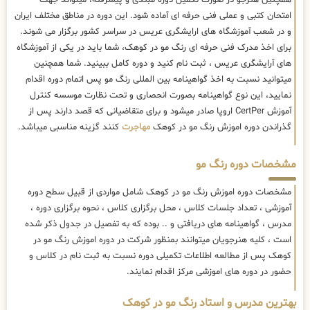
همچنین هنرجو در صورت تکمیل دوره مبتدی و پیشرفته، میتواند جهت
امتحان کتبی و عملی فنی حرفه ای آماده شود. این دوره در مناطق مختلف ایران
و در شعب آموزشگاه های ارایشگری عریس در سراسر کشور برگزار می شوند.
برای اخذ مدرک فنی حرفه ای رنگ مو در کوهک، شما باید در یکی از آموزشگاه
های آرایشگری عریس ، ثبت نام کنید و دوره کامل ببینید. شما همچنین
میتوانید نسبت به اخذ گواهینامه بین المللی رنگ مو پس اتمام دوره اقدام
نمایید، این نوع گواهینامه بصورت انحصاری و تحت نظارت موسسه کنترل
آموزش CertPer اروپا صادر میشود و برای متقاضیانی که قصد دارند پس از
گذراندن دوره اموزش رنگ مو در کوهک
مهاجرت
کنند گزینه مناسبی میباشد.
مشخصات دوره رنگ مو
مشخصات دوره اموزش رنگ مو در کوهک شامل مواردی از قبیل سطح دوره
آموزشی ، تعداد جلسات کلاس ، محل برگزاری کلاس ، نحوه برگزاری دوره ،
مدرس ، گواهینامه های دریافتی و .. بوده که به تفصیل در جدول ذکر شده
است ، کلیه هنرجویان میتوانند بمنظور شرکت در دوره اموزش رنگ مو در
کوهک پس از مطالعه اطلاعات تکمیلی دوره نسبت به ثبت نام در کلاس و
حضور در دوره های اموزشی مرکز اقدام نمایند.
بهترین مدرس و استاد رنگ مو در کوهک