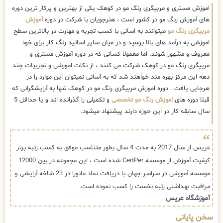
اموزش مستری و مربیگری رنگ مو در کوهک یکی از بهترین و پرکار ترین دوره
های آموزش رنگ مو در کشور است ، هنرجویان با شرکت در دوره
آموزش
مربیگری رنگ مو
میتوانند به اسانی با کسب تجربه و مهارت در بالاترین سطح
اموزشی به درآمد های بالا برسید و در میان سایر اساتید رنگ کار برای خود
معروف و مشهور شوند. اما معمولا کسانی که در دوره آموزش مستری و
مربیگری رنگ مو در کوهک شرکت می کنند ، از نکات اموزشی و تجربیات چند
دهه این مرکز بهره مند خواهند شد که به آسانی نمیتوان این موارد را در
هرجایی یافت . دوره اموزش مربیگری رنگ مو در کوهک تنها به آرایشگرانی که
قبلا دوره های
اموزش رنگ مو تخصصی
و تکمیلی را گذرانده اند و یا حداقل 5
سال سابقه کار در این حوزه دارند پیشنهاد میشود.
عریس از سال 2017 به مدت 4 سال بطور متناسب موفق به کسب رتبه برتر
کیفیت آموزش از موسسه CertPer شده است ، این مجموعه در بین 12000
موسسه آموزشی در سراسر جهان با دریافت نماد مانورا در 23 شاخه آرایشی و
مراقبت بهداشتی رتبه نخست را کسب نموده است.
آموزشگاه عریس
سخن پایانی