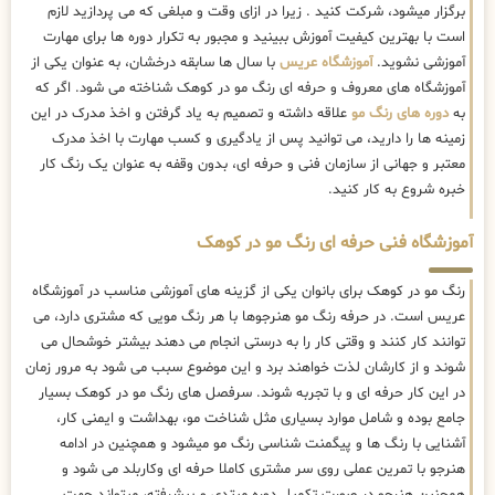
برگزار میشود، شرکت کنید . زیرا در ازای وقت و مبلغی که می پردازید لازم
است با بهترین کیفیت آموزش ببینید و مجبور به تکرار دوره ها برای مهارت
آموزشی نشوید.
آموزشگاه عریس
با سال ها سابقه درخشان، به عنوان یکی از
آموزشگاه های معروف و حرفه ای رنگ مو در کوهک شناخته می شود. اگر که
به
دوره های رنگ مو
علاقه داشته و تصمیم به یاد گرفتن و اخذ مدرک در این
زمینه ها را دارید، می توانید پس از یادگیری و کسب مهارت با اخذ مدرک
معتبر و جهانی از سازمان فنی و حرفه ای، بدون وقفه به عنوان یک رنگ کار
خبره شروع به کار کنید.
آموزشگاه فنی حرفه ای رنگ مو در کوهک
رنگ مو در کوهک برای بانوان یکی از گزینه های آموزشی مناسب در آموزشگاه
عریس است. در حرفه رنگ مو هنرجوها با هر رنگ مویی که مشتری دارد، می
توانند کار کنند و وقتی کار را به درستی انجام می دهند بیشتر خوشحال می
شوند و از کارشان لذت خواهند برد و این موضوع سبب می شود به مرور زمان
در این کار حرفه ای و با تجربه شوند. سرفصل های رنگ مو در کوهک بسیار
جامع بوده و شامل موارد بسیاری مثل شناخت مو، بهداشت و ایمنی کار،
آشنایی با رنگ ها و پیگمنت شناسی رنگ مو میشود و همچنین در ادامه
هنرجو با تمرین عملی روی سر مشتری کاملا حرفه ای وکاربلد می شود و