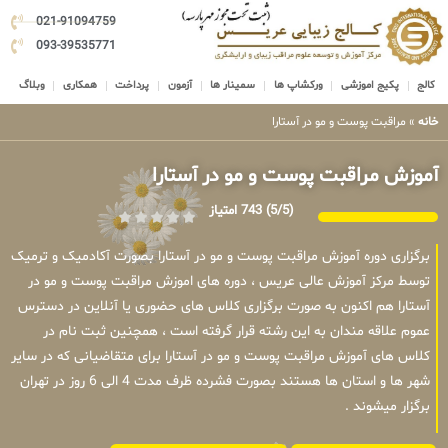
021-91094759
093-39535771
کالج
پکیج اموزشی
ورکشاپ ها
سمینار ها
آزمون
پرداخت
همکاری
وبلاگ
خانه
»
مراقبت پوست و مو در آستارا
آموزش مراقبت پوست و مو در آستارا
(5/5)
743 امتیاز
برگزاری دوره آموزش مراقبت پوست و مو در آستارا بصورت آکادمیک و ترمیک
توسط مرکز آموزش عالی عریس ، دوره های اموزش مراقبت پوست و مو در
آستارا هم اکنون به صورت برگزاری کلاس های حضوری یا آنلاین در دسترس
عموم علاقه مندان به این رشته قرار گرفته است ، همچنین ثبت نام در
کلاس های آموزش مراقبت پوست و مو در آستارا برای متقاضیانی که در سایر
شهر ها و استان ها هستند بصورت فشرده ظرف مدت 4 الی 6 روز در تهران
برگزار میشوند .