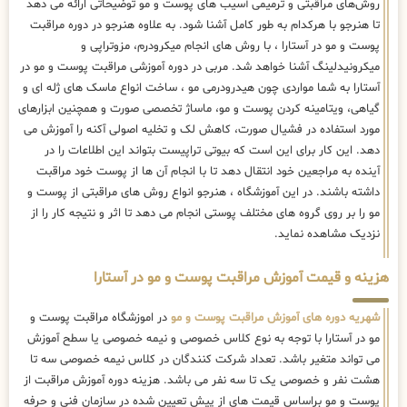
روش‌های مراقبتی و ترمیمی آسیب های پوست و مو توضیحاتی ارائه می دهد
تا هنرجو با هرکدام به طور کامل آشنا شود. به علاوه هنرجو در دوره مراقبت
پوست و مو در آستارا ، با روش های انجام میکرودرم، مزوتراپی و
میکرونیدلینگ آشنا خواهد شد. مربی در دوره آموزشی مراقبت پوست و مو در
آستارا به شما مواردی چون هیدرودرمی مو ، ساخت انواع ماسک های ژله ای و
گیاهی، ویتامینه کردن پوست و مو، ماساژ تخصصی صورت و همچنین ابزارهای
مورد استفاده در فشیال صورت، کاهش لک و تخلیه اصولی آکنه را آموزش می
دهد. این کار برای این است که بیوتی تراپیست بتواند این اطلاعات را در
آینده به مراجعین خود انتقال دهد تا با انجام آن ها از پوست خود مراقبت
داشته باشند. در این آموزشگاه ، هنرجو انواع روش های مراقبتی از پوست و
مو را بر روی گروه های مختلف پوستی انجام می دهد تا اثر و نتیجه کار را از
نزدیک مشاهده نماید.
هزینه و قیمت آموزش مراقبت پوست و مو در آستارا
شهریه دوره های آموزش مراقبت پوست و مو
در اموزشگاه مراقبت پوست و
مو در آستارا با توجه به نوع کلاس خصوصی و نیمه خصوصی یا سطح آموزش
می تواند متغیر باشد. تعداد شرکت کنندگان در کلاس نیمه خصوصی سه تا
هشت نفر و خصوصی یک تا سه نفر می باشد. هزینه دوره آموزش مراقبت از
پوست و مو براساس قیمت های از پیش تعیین شده در سازمان فنی و حرفه