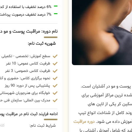
6% درصد تخفیف با استفاده از کد تخفیف 20806
7% درصد تخفیف درصورت پرداخت شهریه با رمزارز
نام دوره: مراقبت پوست و مو د
شهریه ثبت نام:
سطح آموزش: تخصصی - تکمیلی - 
ظرفیت کلاس عمومی: 10 نفر
ظرفیت کلاس خصوصی: 3 نفر
نحوه برگزاری کلاس: حضوری و آنل
پشتیبانی پس از دوره: 90 روز
 پوست و مو در آشتیان است.
خوابگاه برای هنرجویان شهرستانی:
شده ترین مراکز آموزشی برای
مدرک بین المللی: سازمان فنی حرف
کین کر یکی از لاین های
روند کامل از شناخت انواع تیپ
ادامه فرایند ثبت نام در مراقبت پو
آموزش داده می شود.
دوره مراقبت
شرایط ثبت نام:
کلا
د که شامل آموزش آشنایی با