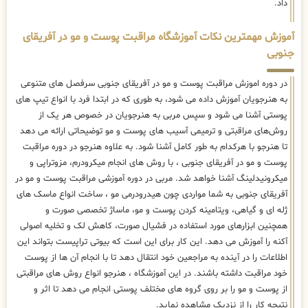
داد.
آموزش مهمترین نکات آموزشگاه مراقبت پوست و مو در آفریقای
جنوبی
در دوره اموزش مراقبت پوست و مو در آفریقای جنوبی سرفصل های متنوعی
به هنرجویان آموزش داده می شود، به طوری که در ابتدا فرد با انواع تیپ های
پوستی آشنا می شود و سپس مربی به هنرجویان در خصوص هر یک از
روش‌های مراقبتی و ترمیمی آسیب های پوست و مو توضیحاتی ارائه می دهد
تا هنرجو با هرکدام به طور کامل آشنا شود. به علاوه هنرجو در دوره مراقبت
پوست و مو در آفریقای جنوبی ، با روش های انجام میکرودرم، مزوتراپی و
میکرونیدلینگ آشنا خواهد شد. مربی در دوره آموزشی مراقبت پوست و مو در
آفریقای جنوبی به شما مواردی چون هیدرودرمی مو ، ساخت انواع ماسک های
ژله ای و گیاهی، ویتامینه کردن پوست و مو، ماساژ تخصصی صورت و
همچنین ابزارهای مورد استفاده در فشیال صورت، کاهش لک و تخلیه اصولی
آکنه را آموزش می دهد. این کار برای این است که بیوتی تراپیست بتواند این
اطلاعات را در آینده به مراجعین خود انتقال دهد تا با انجام آن ها از پوست
خود مراقبت داشته باشند. در این آموزشگاه ، هنرجو انواع روش های مراقبتی
از پوست و مو را بر روی گروه های مختلف پوستی انجام می دهد تا اثر و
نتیجه کار را از نزدیک مشاهده نماید.