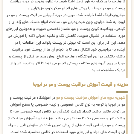
تا هنرجو با هرکدام به طور کامل آشنا شود. به علاوه هنرجو در دوره مراقبت
پوست و مو در ابوجا ، با روش های انجام میکرودرم، مزوتراپی و
میکرونیدلینگ آشنا خواهد شد. مربی در دوره آموزشی مراقبت پوست و مو در
ابوجا به شما مواردی چون هیدرودرمی مو ، ساخت انواع ماسک های ژله ای و
گیاهی، ویتامینه کردن پوست و مو، ماساژ تخصصی صورت و همچنین ابزارهای
مورد استفاده در فشیال صورت، کاهش لک و تخلیه اصولی آکنه را آموزش می
دهد. این کار برای این است که بیوتی تراپیست بتواند این اطلاعات را در
آینده به مراجعین خود انتقال دهد تا با انجام آن ها از پوست خود مراقبت
داشته باشند. در این آموزشگاه ، هنرجو انواع روش های مراقبتی از پوست و
مو را بر روی گروه های مختلف پوستی انجام می دهد تا اثر و نتیجه کار را از
نزدیک مشاهده نماید.
هزینه و قیمت آموزش مراقبت پوست و مو در ابوجا
شهریه دوره های آموزش مراقبت پوست و مو
در اموزشگاه مراقبت پوست و
مو در ابوجا با توجه به نوع کلاس خصوصی و نیمه خصوصی یا سطح آموزش
می تواند متغیر باشد. تعداد شرکت کنندگان در کلاس نیمه خصوصی سه تا
هشت نفر و خصوصی یک تا سه نفر می باشد. هزینه دوره آموزش مراقبت از
پوست و مو براساس قیمت های از پیش تعیین شده در سازمان فنی و حرفه
ای و قیمت های مواد و ابزارهای مورد استفاده در کلاس محاسبه شده است.