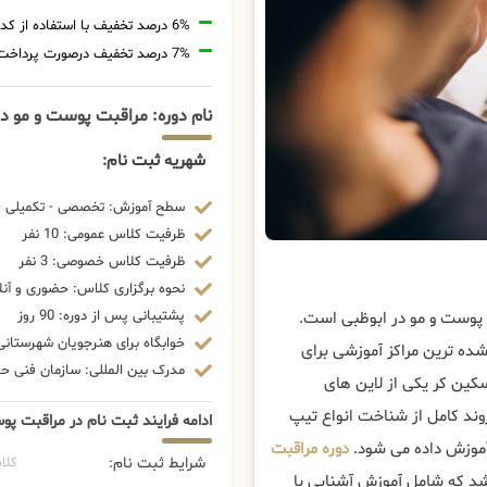
6% درصد تخفیف با استفاده از کد تخفیف 20806
7% درصد تخفیف درصورت پرداخت شهریه با رمزارز
نام دوره: مراقبت پوست و مو در
شهریه ثبت نام:
سطح آموزش: تخصصی - تکمیلی - 
ظرفیت کلاس عمومی: 10 نفر
ظرفیت کلاس خصوصی: 3 نفر
نحوه برگزاری کلاس: حضوری و آنل
پشتیبانی پس از دوره: 90 روز
 پوست و مو در ابوظبی است.
خوابگاه برای هنرجویان شهرستانی:
شده ترین مراکز آموزشی برای
مدرک بین المللی: سازمان فنی حرف
کین کر یکی از لاین های
روند کامل از شناخت انواع تیپ
ادامه فرایند ثبت نام در مراقبت پو
آموزش داده می شود.
دوره مراقبت
شرایط ثبت نام:
کلا
د که شامل آموزش آشنایی با