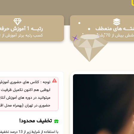
تـــــــه های منعطف
رتبــــــه 1 آموزش حرفه ای
ش بیش از 70 رشته
کسب رتبه برتر آموزش از PPQ
توجه : کلاس های حضوری آموزش
ابوظبی هم اکنون تکمیل ظرفیت
میتوانید در دوره های آموزش آنل
حضوری در تهران (بهمراه محل اق
تخفیف محدود!
با استفاده از شرایط زیر از 13 درصد تخفیف بهره مند شوید.