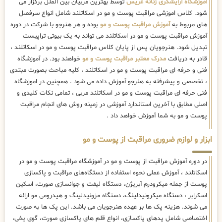
آموزشگاه آرایشگری زنانه عریس
توسط بهترین مربیان بین الملل برگزار می
شود. کلاس اموزشی مراقبت پوست و مو در اسکاتلند شامل انواع سرفصل
های مربوط به
آموزش مراقبت پوست و مو
بوده و هر هنرجو با شرکت در دوره
آموزش مراقبت پوست و مو در اسکاتلند می تواند به یک بیوتی تراپیست
تبدیل شود. هنرجویان پس از پایان کلاس مراقبت پوست و مو در اسکاتلند ،
قادر به دریافت
مدرک معتبر مراقبت پوست و مو
خواهند بود. در آموزشگاه
فنی و حرفه ای مراقبت پوست و مو در اسکاتلند ، کلیه مباحث بصورت مبتدی
، تخصصی و پیشرفته به هنرجو آموزش داده می شود . همچنین در اموزشگاه
فنی حرفه ای مراقبت پوست و مو در اسکاتلند مربی ، تمامی نکات کلیدی و
اصلی مطابق با آخرین استاندارد آموزشی در زمینه روش های انجام مراقبت
پوست و مو به شما آموزش خواهد داد .
ابزار و لوازم ضروری مراقبت از پوست و مو
در دوره آموزش مراقبت از پوست و مو در آموزشگاه مراقبت پوست و مو در
اسکاتلند ، آموزش عملی نحوه استفاده از دستگاه‌های مراقبت و پاکسازی
پوست از جمله میکرودرم آبریژن، دستگاه لیفت و جوانسازی صورت، اسکین
اسکرابر ، دستگاه میکرونیدلینگ، دستگاه مزونیدلینگ و هیدرومی مو ارائه
می شوند. هزینه پک ها بر عهده هنرجویان می باشد. این پک ها به صورت
اختصاصی شامل پدهای پاکسازی، انواع قلم های پاکسازی صورت، گوی یخی،