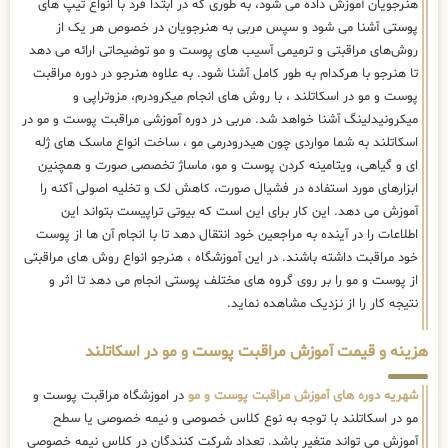
هنرجویان آموزش داده می شود، به طوری که در ابتدا فرد با انواع تیپ های
پوستی آشنا می شود و سپس مربی به هنرجویان در خصوص هر یک از
روش‌های مراقبتی و ترمیمی آسیب های پوست و مو توضیحاتی ارائه می دهد
تا هنرجو با هرکدام به طور کامل آشنا شود. به علاوه هنرجو در دوره مراقبت
پوست و مو در اسکاتلند ، با روش های انجام میکرودرم، مزوتراپی و
میکرونیدلینگ آشنا خواهد شد. مربی در دوره آموزشی مراقبت پوست و مو در
اسکاتلند به شما مواردی چون هیدرودرمی مو ، ساخت انواع ماسک های ژله
ای و گیاهی، ویتامینه کردن پوست و مو، ماساژ تخصصی صورت و همچنین
ابزارهای مورد استفاده در فشیال صورت، کاهش لک و تخلیه اصولی آکنه را
آموزش می دهد. این کار برای این است که بیوتی تراپیست بتواند این
اطلاعات را در آینده به مراجعین خود انتقال دهد تا با انجام آن ها از پوست
خود مراقبت داشته باشند. در این آموزشگاه ، هنرجو انواع روش های مراقبتی
از پوست و مو را بر روی گروه های مختلف پوستی انجام می دهد تا اثر و
نتیجه کار را از نزدیک مشاهده نماید.
هزینه و قیمت آموزش مراقبت پوست و مو در اسکاتلند
شهریه دوره های آموزش مراقبت پوست و مو
در اموزشگاه مراقبت پوست و
مو در اسکاتلند با توجه به نوع کلاس خصوصی و نیمه خصوصی یا سطح
آموزش می تواند متغیر باشد. تعداد شرکت کنندگان در کلاس نیمه خصوصی