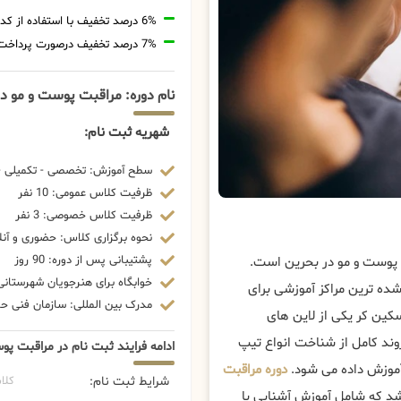
6% درصد تخفیف با استفاده از کد تخفیف 20806
7% درصد تخفیف درصورت پرداخت شهریه با رمزارز
نام دوره: مراقبت پوست و مو د
شهریه ثبت نام:
سطح آموزش: تخصصی - تکمیلی - 
ظرفیت کلاس عمومی: 10 نفر
ظرفیت کلاس خصوصی: 3 نفر
نحوه برگزاری کلاس: حضوری و آنل
پشتیبانی پس از دوره: 90 روز
 پوست و مو در بحرین است.
خوابگاه برای هنرجویان شهرستانی:
شده ترین مراکز آموزشی برای
مدرک بین المللی: سازمان فنی حرف
کین کر یکی از لاین های
روند کامل از شناخت انواع تیپ
ادامه فرایند ثبت نام در مراقبت پ
آموزش داده می شود.
دوره مراقبت
شرایط ثبت نام:
کلا
د که شامل آموزش آشنایی با