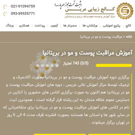
021-91094759
093-39535771
کالج
پکیج اموزشی
ورکشاپ ها
سمینار ها
آزمون
پرداخت
همکاری
وبلاگ
خانه
»
مراقبت پوست و مو در بریتانیا
آموزش مراقبت پوست و مو در بریتانیا
(5/5)
743 امتیاز
برگزاری دوره آموزش مراقبت پوست و مو در بریتانیا بصورت آکادمیک و
ترمیک توسط مرکز آموزش عالی عریس ، دوره های اموزش مراقبت پوست و
مو در بریتانیا هم اکنون به صورت برگزاری کلاس های حضوری یا آنلاین در
دسترس عموم علاقه مندان به این رشته قرار گرفته است ، همچنین ثبت
نام در کلاس های آموزش مراقبت پوست و مو در بریتانیا برای متقاضیانی که
در سایر شهر ها و استان ها هستند بصورت فشرده ظرف مدت 4 الی 6 روز
در تهران برگزار میشوند .