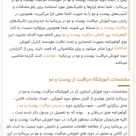
پس از اتمام دوره مراقبت پوست و مو در آموزشگاه مراقبت پوست و مو در
بریتانیا ، شما تمام ابزارها و تکنیک‌های مورد استفاده برای رفع مشکلات و
آسیب‌های پوست و مو را به صورت کاملا عملی فرا می‌گیرید، همچنین در
پایان دوره آموزش مراقبت پوست و مو در بریتانیا به جدیدترین تکنیک‌های
مراقبت پوست و مو
مسلط می شوید. شما همچنین میتوانید نسبت به اخذ
گواهینامه بین المللی مراقبت پوست و مو
پس اتمام دوره اقدام نمایید، این
نوع گواهینامه بصورت انحصاری و تحت نظارت موسسه کنترل آموزش
CertPer
اروپا صادر میشود و برای متقاضیانی که قصد دارند پس از گذراندن
دوره اموزش مراقبت پوست و مو در بریتانیا ،
مهاجرت
کنند گزینه مناسبی
میباشد.
مشخصات آموزشگاه مراقبت از پوست و مو
مشخصات دوره اموزش اسکین کر در اموزشگاه مراقبت پوست و مو در
بریتانیا شامل مواردی از قبیل سطح دوره آموزشی ، تعداد جلسات کلاس ،
محل برگزاری کلاس ، نحوه برگزاری دوره ،
مدرس مراقبت پوست و مو
،
گواهینامه های دریافتی و .. بوده که به تفصیل در جدول ذکر شده است ،
کلیه هنرجویان میتوانند بمنظور شرکت در دوره اموزش مراقبت پوست و مو
در بریتانیا پس از مطالعه اطلاعات تخصصی و تکمیلی دوره نسبت به ثبت نام
در کلاس و حضور در دوره های اموزشی مراقبت پوست و مو در بریتانیا در این