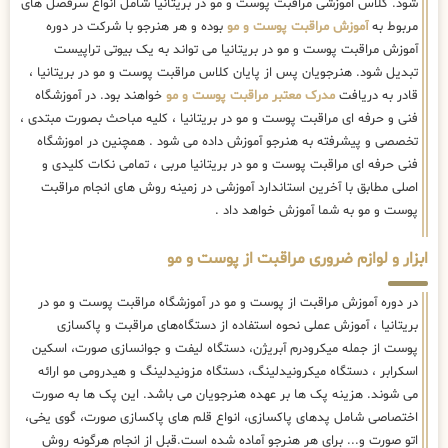
شود. کلاس اموزشی مراقبت پوست و مو در بریتانیا شامل انواع سرفصل های
مربوط به
آموزش مراقبت پوست و مو
بوده و هر هنرجو با شرکت در دوره
آموزش مراقبت پوست و مو در بریتانیا می تواند به یک بیوتی تراپیست
تبدیل شود. هنرجویان پس از پایان کلاس مراقبت پوست و مو در بریتانیا ،
قادر به دریافت
مدرک معتبر مراقبت پوست و مو
خواهند بود. در آموزشگاه
فنی و حرفه ای مراقبت پوست و مو در بریتانیا ، کلیه مباحث بصورت مبتدی ،
تخصصی و پیشرفته به هنرجو آموزش داده می شود . همچنین در اموزشگاه
فنی حرفه ای مراقبت پوست و مو در بریتانیا مربی ، تمامی نکات کلیدی و
اصلی مطابق با آخرین استاندارد آموزشی در زمینه روش های انجام مراقبت
پوست و مو به شما آموزش خواهد داد .
ابزار و لوازم ضروری مراقبت از پوست و مو
در دوره آموزش مراقبت از پوست و مو در آموزشگاه مراقبت پوست و مو در
بریتانیا ، آموزش عملی نحوه استفاده از دستگاه‌های مراقبت و پاکسازی
پوست از جمله میکرودرم آبریژن، دستگاه لیفت و جوانسازی صورت، اسکین
اسکرابر ، دستگاه میکرونیدلینگ، دستگاه مزونیدلینگ و هیدرومی مو ارائه
می شوند. هزینه پک ها بر عهده هنرجویان می باشد. این پک ها به صورت
اختصاصی شامل پدهای پاکسازی، انواع قلم های پاکسازی صورت، گوی یخی،
اتو صورت و... برای هر هنرجو آماده شده است.قبل از انجام هرگونه روش