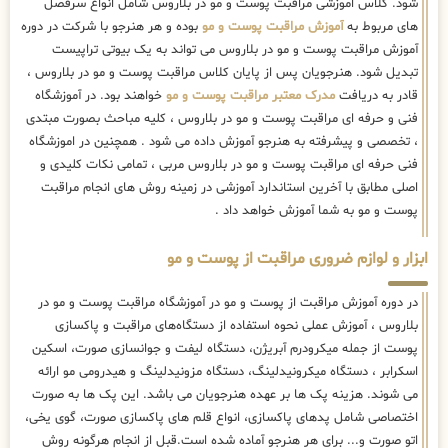
شود. کلاس اموزشی مراقبت پوست و مو در بلاروس شامل انواع سرفصل
های مربوط به
آموزش مراقبت پوست و مو
بوده و هر هنرجو با شرکت در دوره
آموزش مراقبت پوست و مو در بلاروس می تواند به یک بیوتی تراپیست
تبدیل شود. هنرجویان پس از پایان کلاس مراقبت پوست و مو در بلاروس ،
قادر به دریافت
مدرک معتبر مراقبت پوست و مو
خواهند بود. در آموزشگاه
فنی و حرفه ای مراقبت پوست و مو در بلاروس ، کلیه مباحث بصورت مبتدی
، تخصصی و پیشرفته به هنرجو آموزش داده می شود . همچنین در اموزشگاه
فنی حرفه ای مراقبت پوست و مو در بلاروس مربی ، تمامی نکات کلیدی و
اصلی مطابق با آخرین استاندارد آموزشی در زمینه روش های انجام مراقبت
پوست و مو به شما آموزش خواهد داد .
ابزار و لوازم ضروری مراقبت از پوست و مو
در دوره آموزش مراقبت از پوست و مو در آموزشگاه مراقبت پوست و مو در
بلاروس ، آموزش عملی نحوه استفاده از دستگاه‌های مراقبت و پاکسازی
پوست از جمله میکرودرم آبریژن، دستگاه لیفت و جوانسازی صورت، اسکین
اسکرابر ، دستگاه میکرونیدلینگ، دستگاه مزونیدلینگ و هیدرومی مو ارائه
می شوند. هزینه پک ها بر عهده هنرجویان می باشد. این پک ها به صورت
اختصاصی شامل پدهای پاکسازی، انواع قلم های پاکسازی صورت، گوی یخی،
اتو صورت و... برای هر هنرجو آماده شده است.قبل از انجام هرگونه روش