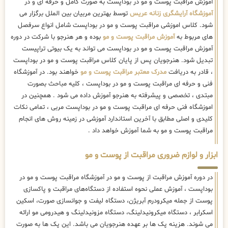
آموزش مراقبت پوست و مو در بوداپست به صورت کامل و حرفه ای و در
آموزشگاه آرایشگری زنانه عریس
توسط بهترین مربیان بین الملل برگزار می
شود. کلاس اموزشی مراقبت پوست و مو در بوداپست شامل انواع سرفصل
های مربوط به
آموزش مراقبت پوست و مو
بوده و هر هنرجو با شرکت در دوره
آموزش مراقبت پوست و مو در بوداپست می تواند به یک بیوتی تراپیست
تبدیل شود. هنرجویان پس از پایان کلاس مراقبت پوست و مو در بوداپست
، قادر به دریافت
مدرک معتبر مراقبت پوست و مو
خواهند بود. در آموزشگاه
فنی و حرفه ای مراقبت پوست و مو در بوداپست ، کلیه مباحث بصورت
مبتدی ، تخصصی و پیشرفته به هنرجو آموزش داده می شود . همچنین در
اموزشگاه فنی حرفه ای مراقبت پوست و مو در بوداپست مربی ، تمامی نکات
کلیدی و اصلی مطابق با آخرین استاندارد آموزشی در زمینه روش های انجام
مراقبت پوست و مو به شما آموزش خواهد داد .
ابزار و لوازم ضروری مراقبت از پوست و مو
در دوره آموزش مراقبت از پوست و مو در آموزشگاه مراقبت پوست و مو در
بوداپست ، آموزش عملی نحوه استفاده از دستگاه‌های مراقبت و پاکسازی
پوست از جمله میکرودرم آبریژن، دستگاه لیفت و جوانسازی صورت، اسکین
اسکرابر ، دستگاه میکرونیدلینگ، دستگاه مزونیدلینگ و هیدرومی مو ارائه
می شوند. هزینه پک ها بر عهده هنرجویان می باشد. این پک ها به صورت