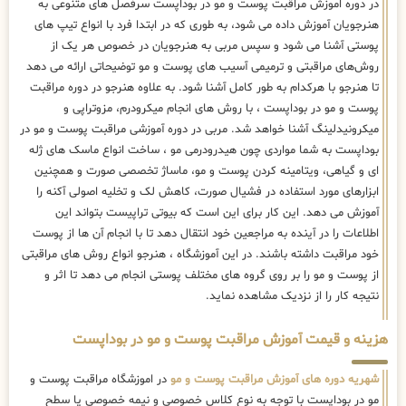
در دوره اموزش مراقبت پوست و مو در بوداپست سرفصل های متنوعی به
هنرجویان آموزش داده می شود، به طوری که در ابتدا فرد با انواع تیپ های
پوستی آشنا می شود و سپس مربی به هنرجویان در خصوص هر یک از
روش‌های مراقبتی و ترمیمی آسیب های پوست و مو توضیحاتی ارائه می دهد
تا هنرجو با هرکدام به طور کامل آشنا شود. به علاوه هنرجو در دوره مراقبت
پوست و مو در بوداپست ، با روش های انجام میکرودرم، مزوتراپی و
میکرونیدلینگ آشنا خواهد شد. مربی در دوره آموزشی مراقبت پوست و مو در
بوداپست به شما مواردی چون هیدرودرمی مو ، ساخت انواع ماسک های ژله
ای و گیاهی، ویتامینه کردن پوست و مو، ماساژ تخصصی صورت و همچنین
ابزارهای مورد استفاده در فشیال صورت، کاهش لک و تخلیه اصولی آکنه را
آموزش می دهد. این کار برای این است که بیوتی تراپیست بتواند این
اطلاعات را در آینده به مراجعین خود انتقال دهد تا با انجام آن ها از پوست
خود مراقبت داشته باشند. در این آموزشگاه ، هنرجو انواع روش های مراقبتی
از پوست و مو را بر روی گروه های مختلف پوستی انجام می دهد تا اثر و
نتیجه کار را از نزدیک مشاهده نماید.
هزینه و قیمت آموزش مراقبت پوست و مو در بوداپست
شهریه دوره های آموزش مراقبت پوست و مو
در اموزشگاه مراقبت پوست و
مو در بوداپست با توجه به نوع کلاس خصوصی و نیمه خصوصی یا سطح