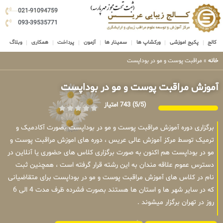
021-91094759
093-39535771
کالج
پکیج اموزشی
ورکشاپ ها
سمینار ها
آزمون
پرداخت
همکاری
وبلاگ
خانه
»
مراقبت پوست و مو در بوداپست
آموزش مراقبت پوست و مو در بوداپست
(5/5)
743 امتیاز
برگزاری دوره آموزش مراقبت پوست و مو در بوداپست بصورت آکادمیک و
ترمیک توسط مرکز آموزش عالی عریس ، دوره های اموزش مراقبت پوست و
مو در بوداپست هم اکنون به صورت برگزاری کلاس های حضوری یا آنلاین در
دسترس عموم علاقه مندان به این رشته قرار گرفته است ، همچنین ثبت
نام در کلاس های آموزش مراقبت پوست و مو در بوداپست برای متقاضیانی
که در سایر شهر ها و استان ها هستند بصورت فشرده ظرف مدت 4 الی 6
روز در تهران برگزار میشوند .