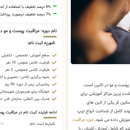
6% درصد تخفیف با استفاده از کد تخفیف 20806
7% درصد تخفیف درصورت پرداخت شهریه با رمزارز
نام دوره: مراقبت پوست و مو در
شهریه ثبت نام:
سطح آموزش: تخصصی - تکمیلی - 
ظرفیت کلاس عمومی: 10 نفر
ظرفیت کلاس خصوصی: 3 نفر
نحوه برگزاری کلاس: حضوری و آنل
پشتیبانی پس از دوره: 90 روز
 پوست و مو در تالین است.
خوابگاه برای هنرجویان شهرستانی:
شده ترین مراکز آموزشی برای
مدرک بین المللی: سازمان فنی حرف
کین کر یکی از لاین های
روند کامل از شناخت انواع تیپ
ادامه فرایند ثبت نام در مراقبت پو
آموزش داده می شود.
دوره مراقبت
شرایط ثبت نام:
کلا
د که شامل آموزش آشنایی با