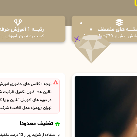
تـــــــه های منعطف
رتبــــــه 1 آموزش حرفه ای
ش بیش از 70 رشته
کسب رتبه برتر آموزش از PPQ
توجه : کلاس های حضوری آموزش
تالین هم اکنون تکمیل ظرفیت ش
در دوره های آموزش آنلاین و یا
تهران (بهمراه محل اقامت) شرکت
تخفیف محدود!
با استفاده از شرایط زیر از 13 درصد تخفیف بهره مند شوید.