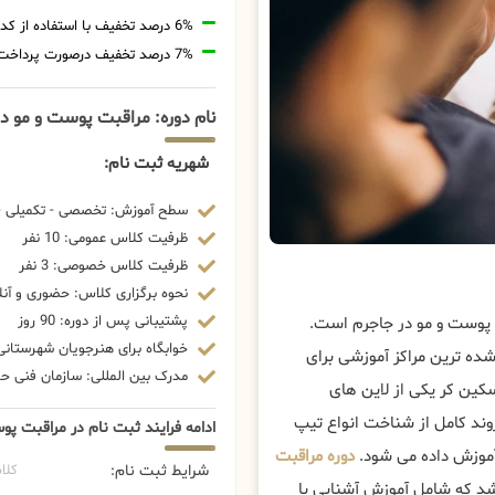
6% درصد تخفیف با استفاده از کد تخفیف 20806
7% درصد تخفیف درصورت پرداخت شهریه با رمزارز
نام دوره: مراقبت پوست و مو د
شهریه ثبت نام:
سطح آموزش: تخصصی - تکمیلی - 
ظرفیت کلاس عمومی: 10 نفر
ظرفیت کلاس خصوصی: 3 نفر
نحوه برگزاری کلاس: حضوری و آنل
پشتیبانی پس از دوره: 90 روز
 پوست و مو در جاجرم است.
خوابگاه برای هنرجویان شهرستانی:
شده ترین مراکز آموزشی برای
مدرک بین المللی: سازمان فنی حرف
کین کر یکی از لاین های
روند کامل از شناخت انواع تیپ
ادامه فرایند ثبت نام در مراقبت پ
آموزش داده می شود.
دوره مراقبت
شرایط ثبت نام:
کلا
د که شامل آموزش آشنایی با