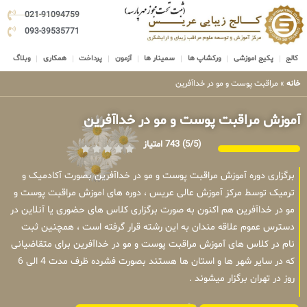
021-91094759
093-39535771
کالج
پکیج اموزشی
ورکشاپ ها
سمینار ها
آزمون
پرداخت
همکاری
وبلاگ
خانه
»
مراقبت پوست و مو در خداآفرین
آموزش مراقبت پوست و مو در خداآفرین
(5/5)
743 امتیاز
برگزاری دوره آموزش مراقبت پوست و مو در خداآفرین بصورت آکادمیک و
ترمیک توسط مرکز آموزش عالی عریس ، دوره های اموزش مراقبت پوست و
مو در خداآفرین هم اکنون به صورت برگزاری کلاس های حضوری یا آنلاین در
دسترس عموم علاقه مندان به این رشته قرار گرفته است ، همچنین ثبت
نام در کلاس های آموزش مراقبت پوست و مو در خداآفرین برای متقاضیانی
که در سایر شهر ها و استان ها هستند بصورت فشرده ظرف مدت 4 الی 6
روز در تهران برگزار میشوند .