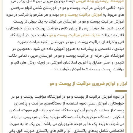
آموزشگاه آرایشگری زنانه عریس
توسط بهترین مربیان بین الملل برگزار می
شود. کلاس اموزشی مراقبت پوست و مو در خوزستان شامل انواع سرفصل
های مربوط به
آموزش مراقبت پوست و مو
بوده و هر هنرجو با شرکت در دوره
آموزش مراقبت پوست و مو در خوزستان می تواند به یک بیوتی تراپیست
تبدیل شود. هنرجویان پس از پایان کلاس مراقبت پوست و مو در خوزستان ،
قادر به دریافت
مدرک معتبر مراقبت پوست و مو
خواهند بود. در آموزشگاه
فنی و حرفه ای مراقبت پوست و مو در خوزستان ، کلیه مباحث بصورت
مبتدی ، تخصصی و پیشرفته به هنرجو آموزش داده می شود . همچنین در
اموزشگاه فنی حرفه ای مراقبت پوست و مو در خوزستان مربی ، تمامی نکات
کلیدی و اصلی مطابق با آخرین استاندارد آموزشی در زمینه روش های انجام
مراقبت پوست و مو به شما آموزش خواهد داد .
ابزار و لوازم ضروری مراقبت از پوست و مو
در دوره آموزش مراقبت از پوست و مو در آموزشگاه مراقبت پوست و مو در
خوزستان ، آموزش عملی نحوه استفاده از دستگاه‌های مراقبت و پاکسازی
پوست از جمله میکرودرم آبریژن، دستگاه لیفت و جوانسازی صورت، اسکین
اسکرابر ، دستگاه میکرونیدلینگ، دستگاه مزونیدلینگ و هیدرومی مو ارائه
می شوند. هزینه پک ها بر عهده هنرجویان می باشد. این پک ها به صورت
اختصاصی شامل پدهای پاکسازی، انواع قلم های پاکسازی صورت، گوی یخی،