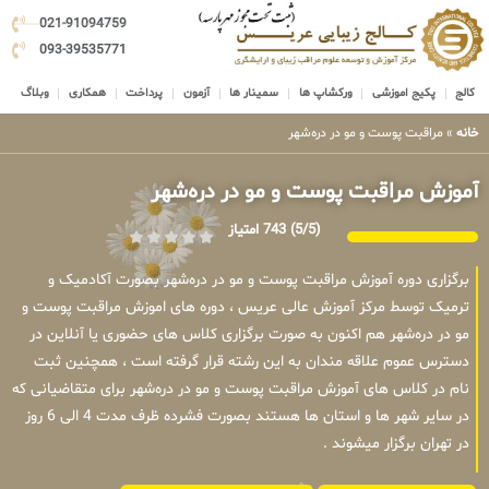
021-91094759
093-39535771
کالج
پکیج اموزشی
ورکشاپ ها
سمینار ها
آزمون
پرداخت
همکاری
وبلاگ
خانه
»
مراقبت پوست و مو در دره‌شهر
آموزش مراقبت پوست و مو در دره‌شهر
(5/5)
743 امتیاز
برگزاری دوره آموزش مراقبت پوست و مو در دره‌شهر بصورت آکادمیک و
ترمیک توسط مرکز آموزش عالی عریس ، دوره های اموزش مراقبت پوست و
مو در دره‌شهر هم اکنون به صورت برگزاری کلاس های حضوری یا آنلاین در
دسترس عموم علاقه مندان به این رشته قرار گرفته است ، همچنین ثبت
نام در کلاس های آموزش مراقبت پوست و مو در دره‌شهر برای متقاضیانی که
در سایر شهر ها و استان ها هستند بصورت فشرده ظرف مدت 4 الی 6 روز
در تهران برگزار میشوند .