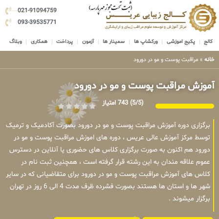
021-91094759
093-39535771
کالج
پکیج اموزشی
ورکشاپ ها
سمینار ها
آزمون
پرداخت
همکاری
وبلاگ
خانه
»
مراقبت پوست و مو در دورود
آموزش مراقبت پوست و مو در دورود
(5/5)
743 امتیاز
برگزاری دوره آموزش مراقبت پوست و مو در دورود بصورت آکادمیک و ترمیک
توسط مرکز آموزش عالی عریس ، دوره های اموزش مراقبت پوست و مو در
دورود هم اکنون به صورت برگزاری کلاس های حضوری یا آنلاین در دسترس
عموم علاقه مندان به این رشته قرار گرفته است ، همچنین ثبت نام در
کلاس های آموزش مراقبت پوست و مو در دورود برای متقاضیانی که در سایر
شهر ها و استان ها هستند بصورت فشرده ظرف مدت 4 الی 6 روز در تهران
برگزار میشوند .