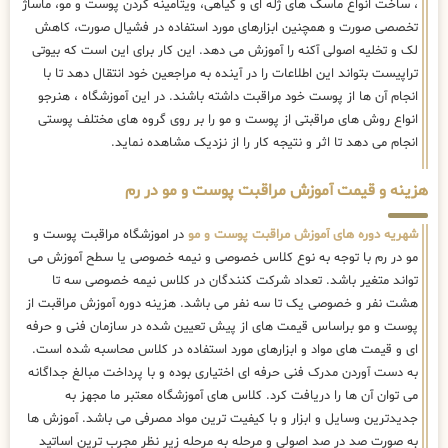
، ساخت انواع ماسک های ژله ای و گیاهی، ویتامینه کردن پوست و مو، ماساژ
تخصصی صورت و همچنین ابزارهای مورد استفاده در فشیال صورت، کاهش
لک و تخلیه اصولی آکنه را آموزش می دهد. این کار برای این است که بیوتی
تراپیست بتواند این اطلاعات را در آینده به مراجعین خود انتقال دهد تا با
انجام آن ها از پوست خود مراقبت داشته باشند. در این آموزشگاه ، هنرجو
انواع روش های مراقبتی از پوست و مو را بر روی گروه های مختلف پوستی
انجام می دهد تا اثر و نتیجه کار را از نزدیک مشاهده نماید.
هزینه و قیمت آموزش مراقبت پوست و مو در رم
شهریه دوره های آموزش مراقبت پوست و مو
در اموزشگاه مراقبت پوست و
مو در رم با توجه به نوع کلاس خصوصی و نیمه خصوصی یا سطح آموزش می
تواند متغیر باشد. تعداد شرکت کنندگان در کلاس نیمه خصوصی سه تا
هشت نفر و خصوصی یک تا سه نفر می باشد. هزینه دوره آموزش مراقبت از
پوست و مو براساس قیمت های از پیش تعیین شده در سازمان فنی و حرفه
ای و قیمت های مواد و ابزارهای مورد استفاده در کلاس محاسبه شده است.
به دست آوردن مدرک فنی حرفه ای اختیاری بوده و با پرداخت مبالغ جداگانه
می توان آن ها را دریافت کرد. کلاس های آموزشگاه معتبر ما مجهز به
جدیدترین وسایل و ابزار و با کیفیت ترین مواد مصرفی می باشد. آموزش ها
به صورت صد در صد اصولی و مرحله به مرحله زیر نظر مجرب ترین اساتید