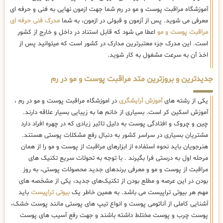
آموزشگاه مراقبت پوست و مو در رم شما جهت ازمون نهایی به فنی و حرفه ای
معرفی می شوید. پس از آزمون و قبولی در ازمون، به شما
مدرک فنی حرفه ای
مراقبت پوست و مو
اعطا می شود که قابل استناد در داخل و خارج از کشور
است. این مدرک جزء معتبرترین مدارک در کشور است که میتوانید پس از
اخذ آن به سرعت مشغول به کار شوید.
جدیدترین و بروزترین متد مراقبت پوست و مو در رم
یکی از رشته های
آموزش آرایشگری
در اموزشگاه مراقبت پوست و مو در رم ،
آموزش اسکین کر است. بسیاری از خانم ها به زیبایی بسیار علاقه دارند.
چین و چروک و افتادگی پوست به دلیل تاثیر زیادی که در چهره افراد دارد
مشتریان بسیاری در سراسر کشور به دنبال رفع مشکلات پوستی هستند.
هنرجویان باید نحوه استفاده از ابزارهای مراقبت از پوست و مو را از همان
مرحله اول به درستی فرا بگیرند . با توجه به تحولات سریع تکنیک ‌های
مراقبت از پوست و مو و معرفی برندهای جدید محصولات پوستی، به روز
بودن در این عرصه و مطلع بودن از تکنیک‌های جدید، یکی از مشخصه های
مهم هر بیوتی تراپیست می باشد. به همین خاطر یک
بیوتی تراپیست
باید
آشنایی کاملی از آناتومی پوست و انواع تیپ های پوستی مانند پوست خشک،
پوست چرب و پوست مختلط داشته باشند و جهت رفع آسیب های پوست