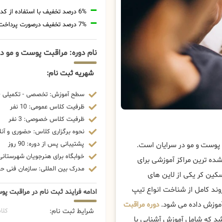
6% درصد تخفیف با استفاده از کد تخفیف 20806
7% درصد تخفیف درصورت پرداخت شهریه با رمزارز
نام دوره: مراقبت پوست و مو در
شهریه ثبت نام:
سطح آموزش: تخصصی - تکمیلی - 
ظرفیت کلاس عمومی: 10 نفر
ظرفیت کلاس خصوصی: 3 نفر
نحوه برگزاری کلاس: حضوری و آنل
پشتیبانی پس از دوره: 90 روز
 پوست و مو در سرایان است.
خوابگاه برای هنرجویان شهرستانی:
شده ترین مراکز آموزشی برای
مدرک بین المللی: سازمان فنی حرف
کین کر یکی از لاین های
روند کامل از شناخت انواع تیپ
ادامه فرایند ثبت نام در مراقبت پو
آموزش داده می شود.
دوره مراقبت
شرایط ثبت نام:
کلا
د که شامل آموزش آشنایی با