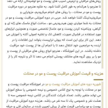
روش‌های مراقبتی و ترمیمی آسیب های پوست و مو توضیحاتی ارائه می دهد
تا هنرجو با هرکدام به طور کامل آشنا شود. به علاوه هنرجو در دوره مراقبت
پوست و مو در محلات ، با روش های انجام میکرودرم، مزوتراپی و
میکرونیدلینگ آشنا خواهد شد. مربی در دوره آموزشی مراقبت پوست و مو در
محلات به شما مواردی چون هیدرودرمی مو ، ساخت انواع ماسک های ژله ای و
گیاهی، ویتامینه کردن پوست و مو، ماساژ تخصصی صورت و همچنین ابزارهای
مورد استفاده در فشیال صورت، کاهش لک و تخلیه اصولی آکنه را آموزش می
دهد. این کار برای این است که بیوتی تراپیست بتواند این اطلاعات را در
آینده به مراجعین خود انتقال دهد تا با انجام آن ها از پوست خود مراقبت
داشته باشند. در این آموزشگاه ، هنرجو انواع روش های مراقبتی از پوست و
مو را بر روی گروه های مختلف پوستی انجام می دهد تا اثر و نتیجه کار را از
نزدیک مشاهده نماید.
هزینه و قیمت آموزش مراقبت پوست و مو در محلات
شهریه دوره های آموزش مراقبت پوست و مو
در اموزشگاه مراقبت پوست و
مو در محلات با توجه به نوع کلاس خصوصی و نیمه خصوصی یا سطح آموزش
می تواند متغیر باشد. تعداد شرکت کنندگان در کلاس نیمه خصوصی سه تا
هشت نفر و خصوصی یک تا سه نفر می باشد. هزینه دوره آموزش مراقبت از
پوست و مو براساس قیمت های از پیش تعیین شده در سازمان فنی و حرفه