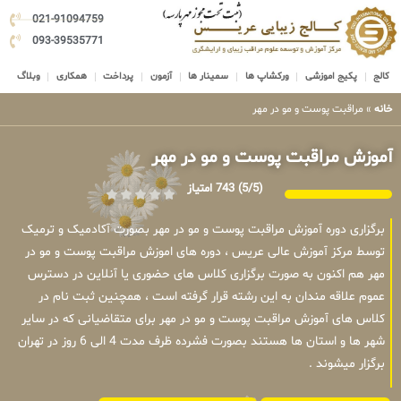
021-91094759
093-39535771
کالج
پکیج اموزشی
ورکشاپ ها
سمینار ها
آزمون
پرداخت
همکاری
وبلاگ
خانه
»
مراقبت پوست و مو در مهر
آموزش مراقبت پوست و مو در مهر
(5/5)
743 امتیاز
برگزاری دوره آموزش مراقبت پوست و مو در مهر بصورت آکادمیک و ترمیک
توسط مرکز آموزش عالی عریس ، دوره های اموزش مراقبت پوست و مو در
مهر هم اکنون به صورت برگزاری کلاس های حضوری یا آنلاین در دسترس
عموم علاقه مندان به این رشته قرار گرفته است ، همچنین ثبت نام در
کلاس های آموزش مراقبت پوست و مو در مهر برای متقاضیانی که در سایر
شهر ها و استان ها هستند بصورت فشرده ظرف مدت 4 الی 6 روز در تهران
برگزار میشوند .