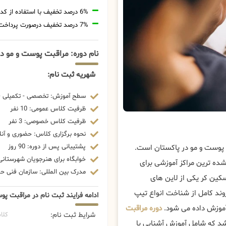
6% درصد تخفیف با استفاده از کد تخفیف 20806
7% درصد تخفیف درصورت پرداخت شهریه با رمزارز
نام دوره: مراقبت پوست و مو د
شهریه ثبت نام:
سطح آموزش: تخصصی - تکمیلی - 
ظرفیت کلاس عمومی: 10 نفر
ظرفیت کلاس خصوصی: 3 نفر
نحوه برگزاری کلاس: حضوری و آنل
پشتیبانی پس از دوره: 90 روز
 پوست و مو در پاکستان است.
خوابگاه برای هنرجویان شهرستانی:
شده ترین مراکز آموزشی برای
مدرک بین المللی: سازمان فنی حرف
کین کر یکی از لاین های
روند کامل از شناخت انواع تیپ
ادامه فرایند ثبت نام در مراقبت پو
آموزش داده می شود.
دوره مراقبت
شرایط ثبت نام:
کلا
د که شامل آموزش آشنایی با