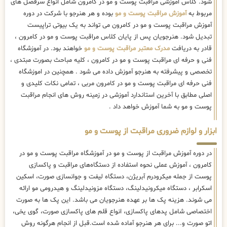
شود. کلاس اموزشی مراقبت پوست و مو در کامرون شامل انواع سرفصل های
مربوط به
آموزش مراقبت پوست و مو
بوده و هر هنرجو با شرکت در دوره
آموزش مراقبت پوست و مو در کامرون می تواند به یک بیوتی تراپیست
تبدیل شود. هنرجویان پس از پایان کلاس مراقبت پوست و مو در کامرون ،
قادر به دریافت
مدرک معتبر مراقبت پوست و مو
خواهند بود. در آموزشگاه
فنی و حرفه ای مراقبت پوست و مو در کامرون ، کلیه مباحث بصورت مبتدی ،
تخصصی و پیشرفته به هنرجو آموزش داده می شود . همچنین در اموزشگاه
فنی حرفه ای مراقبت پوست و مو در کامرون مربی ، تمامی نکات کلیدی و
اصلی مطابق با آخرین استاندارد آموزشی در زمینه روش های انجام مراقبت
پوست و مو به شما آموزش خواهد داد .
ابزار و لوازم ضروری مراقبت از پوست و مو
در دوره آموزش مراقبت از پوست و مو در آموزشگاه مراقبت پوست و مو در
کامرون ، آموزش عملی نحوه استفاده از دستگاه‌های مراقبت و پاکسازی
پوست از جمله میکرودرم آبریژن، دستگاه لیفت و جوانسازی صورت، اسکین
اسکرابر ، دستگاه میکرونیدلینگ، دستگاه مزونیدلینگ و هیدرومی مو ارائه
می شوند. هزینه پک ها بر عهده هنرجویان می باشد. این پک ها به صورت
اختصاصی شامل پدهای پاکسازی، انواع قلم های پاکسازی صورت، گوی یخی،
اتو صورت و... برای هر هنرجو آماده شده است.قبل از انجام هرگونه روش