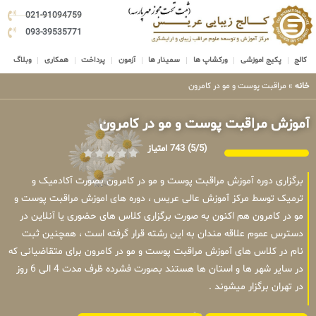
021-91094759
093-39535771
کالج
پکیج اموزشی
ورکشاپ ها
سمینار ها
آزمون
پرداخت
همکاری
وبلاگ
خانه
»
مراقبت پوست و مو در کامرون
آموزش مراقبت پوست و مو در کامرون
(5/5)
743 امتیاز
برگزاری دوره آموزش مراقبت پوست و مو در کامرون بصورت آکادمیک و
ترمیک توسط مرکز آموزش عالی عریس ، دوره های اموزش مراقبت پوست و
مو در کامرون هم اکنون به صورت برگزاری کلاس های حضوری یا آنلاین در
دسترس عموم علاقه مندان به این رشته قرار گرفته است ، همچنین ثبت
نام در کلاس های آموزش مراقبت پوست و مو در کامرون برای متقاضیانی که
در سایر شهر ها و استان ها هستند بصورت فشرده ظرف مدت 4 الی 6 روز
در تهران برگزار میشوند .