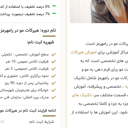
6% درصد تخفیف با استفاده از کد تخفیف 20806
7% درصد تخفیف درصورت پرداخت شهریه با رمزارز
نام دوره: هیرکات مو در رامهرمز
شهریه ثبت نام:
کات مو در رامهرمز است.
راکز آموزشی برای
اموزش هیرکات
سطح آموزش: تخصصی - تکمیلی - 
لاین های تخصصی است که به
ظرفیت کلاس عمومی: 10 نفر
ظرفیت کلاس خصوصی: 3 نفر
ت مو برای فرم دهی به مو و
نحوه برگزاری کلاس: حضوری و آنل
ات مو در رامهرمز شامل تکنیک
پشتیبانی پس از دوره: 90 روز
یه
، تخصصی و پیشرفته، آموزش
خوابگاه برای هنرجویان شهرستانی:
کات قسمت مختلف سر،
تکنیک های
مدرک بین المللی: سازمان فنی حرف
ء به جزء و کاملا تخصصی به
ادامه فرایند ثبت نام در هیرکات مو 
ود. این اموزش ها با استفاده از
شرایط ثبت نام:
کلا