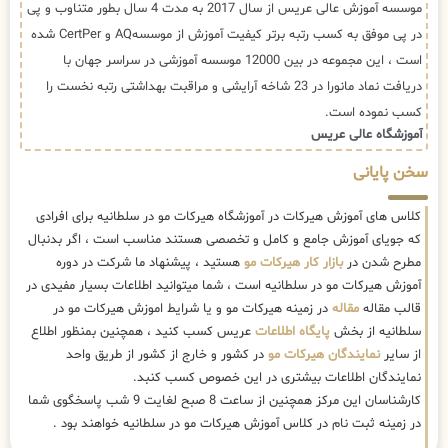
موسسه آموزش عالی عریس از سال 2017 به مدت 4 سال بطور متناوب و پی
در پی موفق به کسب رتبه برتر کیفیت آموزش از موسسهAQ و CertPer شده
است ، این مجموعه در بین 12000 موسسه آموزشی در سراسر جهان با
دریافت نماد مانورا در 23 شاخه آرایشی و مراقبت بهداشتی رتبه نخست را
کسب نموده است.
آموزشگاه عالی عریس
سخن پایانی
کلاس های آموزش هیرکات در آموزشگاه هیرکات مو در سلطانیه برای افرادی
که جویای آموزش جامع و کامل و تخصصی هستند مناسب است ، اگر بدنبال
مطرح شدن در
بازار کار هیرکات مو
هستید ، پیشنهاد ما شرکت در دوره
آموزش هیرکات مو در سلطانیه است ، شما میتوانید اطلاعات بسیار مفیدی در
قالب مقاله
مقاله
در زمینه هیرکات مو و یا شرایط اموزش هیرکات مو در
سلطانیه از بخش
پایگاه اطلاعات
عریس کسب کنید ، همچنین بمنظور اطلاع
از سایر
نمایندگان هیرکات مو
در کشور و خارج از کشور از طریق واحد
نمایندگان اطلاعات بیشتری در این خصوص کسب کنبد.
کارشناسان این مرکز همچنین از ساعت 8 صبح لغایت 9 شب پاسخگوی شما
در زمینه ثبت نام در کلاس آموزش هیرکات مو در سلطانیه خواهند بود .