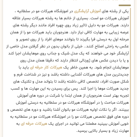
یکی از رشته های
آموزش آرایشگری
در اموزشگاه هیرکات مو در سلطانیه ،
آموزش هیرکات مو است. بسیاری از خانم ها به رشته هیرکات بسیار علاقه
دارند. هیرکات مو به دلیل تاثیر زیاد روی چهره افراد مانند دیگر رشته های
عرصه زیبایی به مهارت کافی نیاز دارد. هنرجویان باید هیرکات مو را از همان
مرحله اول به درستی فرا بگیرند تا بتوانند موهای افراد را از روی تصویر و
عکس به راحتی اصلاح کنند.. خیلی از بانوان بدون در نظر گرفتن مدل خاصی از
آرایشگر خود می خواهند که یک مدل شیک و جذاب روی موهایشان اجرا کند
و یا با دیدن عکس های ژورنالی انتظار دارند که دقیقا همان مدل روی
موهایشان انجام شود. به همین خاطر یک
هیرکات کار حرفه ای
باید با
جدیدترین مدل های هیرکات آشنایی داشته باشد و نیز در شناخت فرم و
شکل صورت افراد، تخصص کافی داشته باشد تا بتواند مدل و تکنیک های
جدید هیرکات موها را اجرا کند. پس برای رسیدن به این مهارت ها و کسب
تجربه بهتر است هنرجویان از همان ابتدا با شرکت در دوره های آموزش
هیرکات مباحث را در آموزشگاه هیرکات مو در سلطانیه به درستی آموزش
ببینند. اگر با نکات اولیه هیرکات مو بانوان آشنا باشید و دوره های تخصص و
دوره های فوق تخصص هیرکات مو را در اموزشگاه هیرکات مو در سلطانیه به
خوبی آموزش ببینید مطمئنا می توانید در اجرای یک
هیرکات حرفه ای
به
مهارت زیاد و بسیار بالایی برسید.