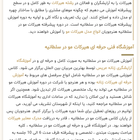
هیرکات را به آرایشگران و فعالان در
رشته هیرکات
به طور کامل و در سطح
پیشرفته آموزش می دهیم که چگونه موهای مشتری را مطابق با ساختار چهره
او مدل داده و اصلاح کنند. این یک تعریف و نگاه کلی و اولیه به دوره اموزش
پیشرفته هیرکات مو در سلطانیه است. در دوره پیشرفته هیرکات مو در
سلطانیه هنرجویان
انواع مدل هیرکات مو
را آموزش خواهند دید.
آموزشگاه فنی حرفه ای هیرکات مو در سلطانیه
آموزش هیرکات مو در سلطانیه به صورت کامل و حرفه ای و در
آموزشگاه
آرایشگری زنانه عریس
توسط بهترین مربیان بین الملل برگزار می شود. کلاس
اموزشی هیرکات مو در سلطانیه شامل انواع سرفصل های مربوط به
آموزش
حرفه ای هیرکات زنانه
بوده و هر هنرجو با شرکت در دوره آموزش هیرکات مو
در سلطانیه می تواند به یک متخصص هیرکات کار تبدیل شود. همچنین اگر
شاغل هستید و این امکان را ندارید که در ساعات اداری به آموزشگاه هیرکات
مو در سلطانیه مراجعه کنید، یا اینکه از شهرستان تشریف می آورید، می
توانیم در روزهای تعطیل برای شما دوره هیرکات را برگزار کنیم. هنرجویان پس
از پایان کلاس هیرکات مو در سلطانیه ، قادر به دریافت
مدرک معتبر هیرکات
خواهند بود. در آموزشگاه فنی و حرفه ای هیرکات مو در سلطانیه ، کلیه
مباحث بصورت مبتدی ، تخصصی و پیشرفته ظرف مدت 6 الی 10 جلسه به
هنرجو آموزش داده می شود . همچنین در اموزشگاه فنی حرفه ای هیرکات مو