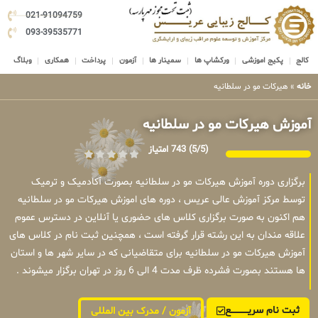
021-91094759
093-39535771
کالج
پکیج اموزشی
ورکشاپ ها
سمینار ها
آزمون
پرداخت
همکاری
وبلاگ
خانه
»
هیرکات مو در سلطانیه
آموزش هیرکات مو در سلطانیه
(5/5)
743 امتیاز
برگزاری دوره آموزش هیرکات مو در سلطانیه بصورت آکادمیک و ترمیک
توسط مرکز آموزش عالی عریس ، دوره های اموزش هیرکات مو در سلطانیه
هم اکنون به صورت برگزاری کلاس های حضوری یا آنلاین در دسترس عموم
علاقه مندان به این رشته قرار گرفته است ، همچنین ثبت نام در کلاس های
آموزش هیرکات مو در سلطانیه برای متقاضیانی که در سایر شهر ها و استان
ها هستند بصورت فشرده ظرف مدت 4 الی 6 روز در تهران برگزار میشوند .
ثبت نام سریــــــــــــع
آزمون / مدرک بین المللی