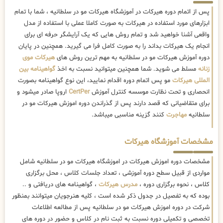
پس از اتمام دوره هیرکات در آموزشگاه هیرکات مو در سلطانیه ، شما با تمام
ابزارهای مورد استفاده در هیرکات به صورت کاملا عملی با استفاده از مدل
واقعی آشنا خواهید شد و تمام روش هایی که یک آرایشگر حرفه ای برای
انجام یک هیرکات بداند را به صورت کامل فرا می گیرید. همچنین در پایان
دوره آموزش هیرکات مو در سلطانیه به مهم ترین روش های
هیرکات موی
زنانه
مسلط می شوید. شما همچنین میتوانید نسبت به اخذ
گواهینامه بین
المللی هیرکات
مو پس اتمام دوره اقدام نمایید، این نوع گواهینامه بصورت
انحصاری و تحت نظارت موسسه کنترل آموزش
CertPer
اروپا صادر میشود و
برای متقاضیانی که قصد دارند پس از گذراندن دوره اموزش هیرکات مو در
سلطانیه
مهاجرت
کنند گزینه مناسبی میباشد.
مشخصات آموزشگاه هیرکات
مشخصات دوره اموزش هیرکات در اموزشگاه هیرکات مو در سلطانیه شامل
مواردی از قبیل سطح دوره آموزشی ، تعداد جلسات کلاس ، محل برگزاری
کلاس ، نحوه برگزاری دوره ،
مدرس هیرکات
، گواهینامه های دریافتی و ..
بوده که به تفصیل در جدول ذکر شده است ، کلیه هنرجویان میتوانند بمنظور
شرکت در دوره اموزش هیرکات مو در سلطانیه پس از مطالعه اطلاعات
تخصصی و تکمیلی دوره نسبت به ثبت نام در کلاس و حضور در دوره های