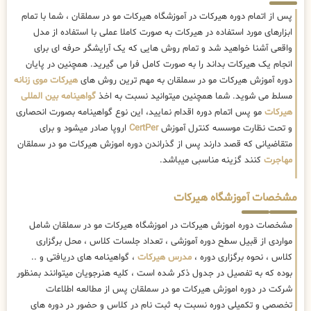
پس از اتمام دوره هیرکات در آموزشگاه هیرکات مو در سملقان ، شما با تمام
ابزارهای مورد استفاده در هیرکات به صورت کاملا عملی با استفاده از مدل
واقعی آشنا خواهید شد و تمام روش هایی که یک آرایشگر حرفه ای برای
انجام یک هیرکات بداند را به صورت کامل فرا می گیرید. همچنین در پایان
دوره آموزش هیرکات مو در سملقان به مهم ترین روش های
هیرکات موی زنانه
مسلط می شوید. شما همچنین میتوانید نسبت به اخذ
گواهینامه بین المللی
هیرکات
مو پس اتمام دوره اقدام نمایید، این نوع گواهینامه بصورت انحصاری
و تحت نظارت موسسه کنترل آموزش
CertPer
اروپا صادر میشود و برای
متقاضیانی که قصد دارند پس از گذراندن دوره اموزش هیرکات مو در سملقان
مهاجرت
کنند گزینه مناسبی میباشد.
مشخصات آموزشگاه هیرکات
مشخصات دوره اموزش هیرکات در اموزشگاه هیرکات مو در سملقان شامل
مواردی از قبیل سطح دوره آموزشی ، تعداد جلسات کلاس ، محل برگزاری
کلاس ، نحوه برگزاری دوره ،
مدرس هیرکات
، گواهینامه های دریافتی و ..
بوده که به تفصیل در جدول ذکر شده است ، کلیه هنرجویان میتوانند بمنظور
شرکت در دوره اموزش هیرکات مو در سملقان پس از مطالعه اطلاعات
تخصصی و تکمیلی دوره نسبت به ثبت نام در کلاس و حضور در دوره های