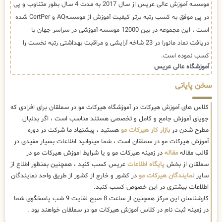
موسسه آموزش عالی عریس از سال 2017 به مدت 4 سال بطور متناوب و پی
در پی موفق به کسب رتبه برتر کیفیت آموزش از موسسهAQ و CertPer شده
است ، این مجموعه در بین 12000 موسسه آموزشی در سراسر جهان با
دریافت نماد مانورا در 23 شاخه آرایشی و مراقبت بهداشتی رتبه نخست را
کسب نموده است.
آموزشگاه عالی عریس
سخن پایانی
کلاس های آموزش هیرکات در آموزشگاه هیرکات مو در سملقان برای افرادی که
جویای آموزش جامع و کامل و تخصصی هستند مناسب است ، اگر بدنبال
مطرح شدن در
بازار کار هیرکات مو
هستید ، پیشنهاد ما شرکت در دوره
آموزش هیرکات مو در سملقان است ، شما میتوانید اطلاعات بسیار مفیدی در
قالب مقاله
مقاله
در زمینه هیرکات مو و یا شرایط اموزش هیرکات مو در
سملقان از بخش
پایگاه اطلاعات
عریس کسب کنید ، همچنین بمنظور اطلاع از
سایر
نمایندگان هیرکات مو
در کشور و خارج از کشور از طریق واحد نمایندگان
اطلاعات بیشتری در این خصوص کسب کنبد.
کارشناسان این مرکز همچنین از ساعت 8 صبح لغایت 9 شب پاسخگوی شما
در زمینه ثبت نام در کلاس آموزش هیرکات مو در سملقان خواهند بود .