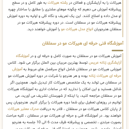
هیرکات را به آرایشگران و فعالان در
رشته هیرکات
به طور کامل و در سطح
پیشرفته آموزش می دهیم که چگونه موهای مشتری را مطابق با ساختار چهره
او مدل داده و اصلاح کنند. این یک تعریف و نگاه کلی و اولیه به دوره اموزش
پیشرفته هیرکات مو در سملقان است. در دوره پیشرفته هیرکات مو در
سملقان هنرجویان
انواع مدل هیرکات مو
را آموزش خواهند دید.
آموزشگاه فنی حرفه ای هیرکات مو در سملقان
آموزش هیرکات مو در سملقان به صورت کامل و حرفه ای و در
آموزشگاه
آرایشگری زنانه عریس
توسط بهترین مربیان بین الملل برگزار می شود. کلاس
اموزشی هیرکات مو در سملقان شامل انواع سرفصل های مربوط به
آموزش
حرفه ای هیرکات زنانه
بوده و هر هنرجو با شرکت در دوره آموزش هیرکات مو
در سملقان می تواند به یک متخصص هیرکات کار تبدیل شود. همچنین اگر
شاغل هستید و این امکان را ندارید که در ساعات اداری به آموزشگاه هیرکات
مو در سملقان مراجعه کنید، یا اینکه از شهرستان تشریف می آورید، می
توانیم در روزهای تعطیل برای شما دوره هیرکات را برگزار کنیم. هنرجویان پس
از پایان کلاس هیرکات مو در سملقان ، قادر به دریافت
مدرک معتبر هیرکات
خواهند بود. در آموزشگاه فنی و حرفه ای هیرکات مو در سملقان ، کلیه مباحث
بصورت مبتدی ، تخصصی و پیشرفته ظرف مدت 6 الی 10 جلسه به هنرجو
آموزش داده می شود . همچنین در اموزشگاه فنی حرفه ای هیرکات مو در