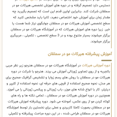
دسترس دارد تصمیم گرفته و در دوره های آموزش تخصصی هیرکات مو در
سملقان شرکت کند. بنابراین اولین قدم این است که تصمیم بگیرید چه
مقدار زمان برای آموزش خود اختصاص دهید، ثانیا باید مشخص کنید که
سطح تخصصی آموزش هیرکات مو در سملقان جوابگوی نیاز شما هست یا
خیر. زیرا دوره های اموزش هیرکات که در آموزشگاه هیرکات مو در سملقان
برگزار میشوند بسیار متنوع بوده و در 3 سطح تخصصی ، تکمیلی ، مربیگری
برگزار میشوند.
آموزش پیشرفته هیرکات مو در سملقان
دوره آموزشی هیرکات
در آموزشگاه هیرکات مو در سملقان هنرجو زیر نظر مربی
باتجربه و از روی تصاویر ژورنالی آموزش می بیند. هنرجو با شرکت در دوره
هیرکات مو در سملقان با روش های رسم زوایا و تشخیص گرافیک صحیح برای
هر مدل، نحوه صحیح استفاده از قیچی های حرفه ای، نحوه استفاده از کلیپر و
دیتیلر، کار با انواع شانه های موزر، باب ژورنالی و پیکسی ژورنالی را می آموزد.
همچنین در دوره آموزش هیرکات مو در سملقان ، تمامی نکته ها و راه های
کوتاه کردن مو از روی عکس، آموخته می شود. دوره پیشرفته اموزش هیرکات
مو در سملقان بصورت کاملا کاربردی و عملی برای نخستین بار توسط اموزشگاه
هیرکات مو در سملقان طراحی شده ، در این دوره مباحث پیشرفته و تکمیلی