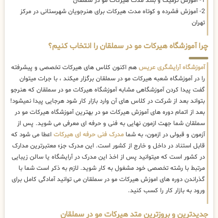
1- آموزش ترمیک و بلند مدت هیرکات مو در سملقان
2- آموزش فشرده و کوتاه مدت هیرکات برای هنرجویان شهرستانی در مرکز
تهران
چرا آموزشگاه هیرکات مو در سملقان را انتخاب کنیم؟
آموزشگاه آرایشگری عریس
هم اکنون کلاس های هیرکات تخصصی و پیشرفته
را در آموزشگاه شعبه هیرکات مو در سملقان برگزار میکند ، با جرات میتوان
گفت پیدا کردن آموزشگاهی مشابه آموزشگاه هیرکات مو در سملقان که هنرجو
بتواند بعد از شرکت در کلاس های آن وارد بازار کار شود هرجایی پیدا نمیشود!
بعد از اتمام دوره های آموزش هیرکات مو در بهترین آموزشگاه هیرکات مو در
سملقان شما جهت ازمون نهایی به فنی و حرفه ای معرفی می شوید. پس از
آزمون و قبولی در ازمون، به شما
مدرک فنی حرفه ای هیرکات
اعطا می شود که
قابل استناد در داخل و خارج از کشور است. این مدرک جزء معتبرترین مدارک
در کشور است که میتوانید پس از اخذ این مدرک در آرایشگاه یا سالن زیبایی
مرتبط با رشته تخصصی خود مشغول به کار شوید. لازم به ذکر است شما با
گذراندن دوره های اموزش هیرکات مو در سملقان می توانید آمادگی کامل برای
ورود به بازار کار را کسب کنید.
جدیدترین و بروزترین متد هیرکات مو در سملقان