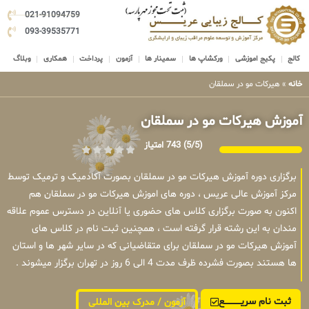
021-91094759
093-39535771
کالج
پکیج اموزشی
ورکشاپ ها
سمینار ها
آزمون
پرداخت
همکاری
وبلاگ
خانه
»
هیرکات مو در سملقان
آموزش هیرکات مو در سملقان
(5/5)
743 امتیاز
برگزاری دوره آموزش هیرکات مو در سملقان بصورت آکادمیک و ترمیک توسط
مرکز آموزش عالی عریس ، دوره های اموزش هیرکات مو در سملقان هم
اکنون به صورت برگزاری کلاس های حضوری یا آنلاین در دسترس عموم علاقه
مندان به این رشته قرار گرفته است ، همچنین ثبت نام در کلاس های
آموزش هیرکات مو در سملقان برای متقاضیانی که در سایر شهر ها و استان
ها هستند بصورت فشرده ظرف مدت 4 الی 6 روز در تهران برگزار میشوند .
ثبت نام سریــــــــــــع
آزمون / مدرک بین المللی