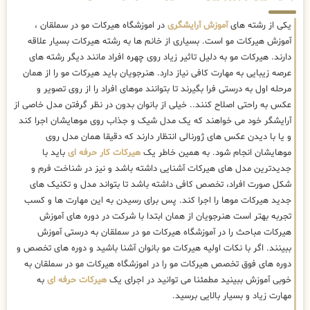
یکی از رشته های
آموزش آرایشگری
در اموزشگاه هیرکات مو در سملقان ،
آموزش هیرکات مو است. بسیاری از خانم ها به رشته هیرکات بسیار علاقه
دارند. هیرکات مو به دلیل تاثیر زیاد روی چهره افراد مانند دیگر رشته های
عرصه زیبایی به مهارت کافی نیاز دارد. هنرجویان باید هیرکات مو را از همان
مرحله اول به درستی فرا بگیرند تا بتوانند موهای افراد را از روی تصویر و
عکس به راحتی اصلاح کنند.. خیلی از بانوان بدون در نظر گرفتن مدل خاصی از
آرایشگر خود می خواهند که یک مدل شیک و جذاب روی موهایشان اجرا کند
و یا با دیدن عکس های ژورنالی انتظار دارند که دقیقا همان مدل روی
موهایشان انجام شود. به همین خاطر یک
هیرکات کار حرفه ای
باید با
جدیدترین مدل های هیرکات آشنایی داشته باشد و نیز در شناخت فرم و
شکل صورت افراد، تخصص کافی داشته باشد تا بتواند مدل و تکنیک های
جدید هیرکات موها را اجرا کند. پس برای رسیدن به این مهارت ها و کسب
تجربه بهتر است هنرجویان از همان ابتدا با شرکت در دوره های آموزش
هیرکات مباحث را در آموزشگاه هیرکات مو در سملقان به درستی آموزش
ببینند. اگر با نکات اولیه هیرکات مو بانوان آشنا باشید و دوره های تخصص و
دوره های فوق تخصص هیرکات مو را در اموزشگاه هیرکات مو در سملقان به
خوبی آموزش ببینید مطمئنا می توانید در اجرای یک
هیرکات حرفه ای
به
مهارت زیاد و بسیار بالایی برسید.