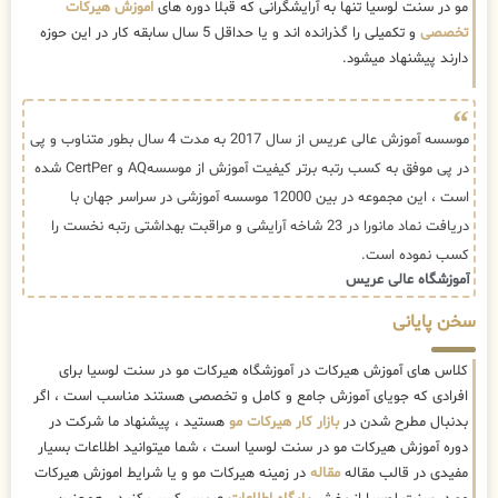
مو در سنت لوسیا تنها به آرایشگرانی که قبلا دوره های
اموزش هیرکات
تخصصی
و تکمیلی را گذرانده اند و یا حداقل 5 سال سابقه کار در این حوزه
دارند پیشنهاد میشود.
موسسه آموزش عالی عریس از سال 2017 به مدت 4 سال بطور متناوب و پی
در پی موفق به کسب رتبه برتر کیفیت آموزش از موسسهAQ و CertPer شده
است ، این مجموعه در بین 12000 موسسه آموزشی در سراسر جهان با
دریافت نماد مانورا در 23 شاخه آرایشی و مراقبت بهداشتی رتبه نخست را
کسب نموده است.
آموزشگاه عالی عریس
سخن پایانی
کلاس های آموزش هیرکات در آموزشگاه هیرکات مو در سنت لوسیا برای
افرادی که جویای آموزش جامع و کامل و تخصصی هستند مناسب است ، اگر
بدنبال مطرح شدن در
بازار کار هیرکات مو
هستید ، پیشنهاد ما شرکت در
دوره آموزش هیرکات مو در سنت لوسیا است ، شما میتوانید اطلاعات بسیار
مفیدی در قالب مقاله
مقاله
در زمینه هیرکات مو و یا شرایط اموزش هیرکات