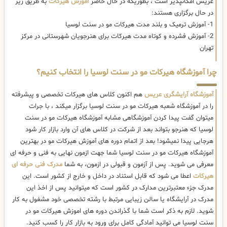
عریس امکانپذیر است ، بطوریکه در حال حاضر
اموزش هیرکات
به طریق زیر
در حال برگزاری هستند:
1- آموزش ترمیک و بلند مدت هیرکات مو در سنت لوسیا
2- آموزش فشرده و کوتاه مدت هیرکات برای هنرجویان شهرستانی در مرکز
تهران
چرا آموزشگاه هیرکات مو در سنت لوسیا را انتخاب کنیم؟
آموزشگاه آرایشگری عریس
هم اکنون کلاس های هیرکات تخصصی و پیشرفته
را در آموزشگاه شعبه هیرکات مو در سنت لوسیا برگزار میکند ، با جرات
میتوان گفت پیدا کردن آموزشگاهی مشابه آموزشگاه هیرکات مو در سنت
لوسیا که هنرجو بتواند بعد از شرکت در کلاس های آن وارد بازار کار شود
هرجایی پیدا نمیشود! بعد از اتمام دوره های آموزش هیرکات مو در بهترین
آموزشگاه هیرکات مو در سنت لوسیا شما جهت ازمون نهایی به فنی و حرفه ای
معرفی می شوید. پس از آزمون و قبولی در ازمون، به شما
مدرک فنی حرفه ای
هیرکات
اعطا می شود که قابل استناد در داخل و خارج از کشور است. این
مدرک جزء معتبرترین مدارک در کشور است که میتوانید پس از اخذ این
مدرک در آرایشگاه یا سالن زیبایی مرتبط با رشته تخصصی خود مشغول به کار
شوید. لازم به ذکر است شما با گذراندن دوره های اموزش هیرکات مو در
سنت لوسیا می توانید آمادگی کامل برای ورود به بازار کار را کسب کنید.