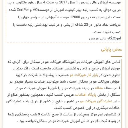
موسسه آموزش عالی عریس از سال 2017 به مدت 4 سال بطور متناوب و پی
در پی موفق به کسب رتبه برتر کیفیت آموزش از موسسهAQ و CertPer شده
است ، این مجموعه در بین 12000 موسسه آموزشی در سراسر جهان با
دریافت نماد مانورا در 23 شاخه آرایشی و مراقبت بهداشتی رتبه نخست را
کسب نموده است.
آموزشگاه عالی عریس
سخن پایانی
کلاس های آموزش هیرکات در آموزشگاه هیرکات مو در سنگال برای افرادی که
جویای آموزش جامع و کامل و تخصصی هستند مناسب است ، اگر بدنبال
مطرح شدن در
بازار کار هیرکات مو
هستید ، پیشنهاد ما شرکت در دوره
آموزش هیرکات مو در سنگال است ، شما میتوانید اطلاعات بسیار مفیدی در
قالب مقاله
مقاله
در زمینه هیرکات مو و یا شرایط اموزش هیرکات مو در
سنگال از بخش
پایگاه اطلاعات
عریس کسب کنید ، همچنین بمنظور اطلاع از
سایر
نمایندگان هیرکات مو
در کشور و خارج از کشور از طریق واحد نمایندگان
اطلاعات بیشتری در این خصوص کسب کنبد.
کارشناسان این مرکز همچنین از ساعت 8 صبح لغایت 9 شب پاسخگوی شما
در زمینه ثبت نام در کلاس آموزش هیرکات مو در سنگال خواهند بود .