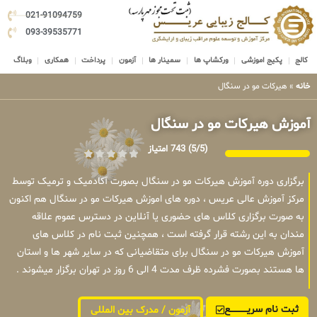
021-91094759
093-39535771
کالج
پکیج اموزشی
ورکشاپ ها
سمینار ها
آزمون
پرداخت
همکاری
وبلاگ
خانه
»
هیرکات مو در سنگال
آموزش هیرکات مو در سنگال
(5/5)
743 امتیاز
برگزاری دوره آموزش هیرکات مو در سنگال بصورت آکادمیک و ترمیک توسط
مرکز آموزش عالی عریس ، دوره های اموزش هیرکات مو در سنگال هم اکنون
به صورت برگزاری کلاس های حضوری یا آنلاین در دسترس عموم علاقه
مندان به این رشته قرار گرفته است ، همچنین ثبت نام در کلاس های
آموزش هیرکات مو در سنگال برای متقاضیانی که در سایر شهر ها و استان
ها هستند بصورت فشرده ظرف مدت 4 الی 6 روز در تهران برگزار میشوند .
ثبت نام سریــــــــــــع
آزمون / مدرک بین المللی