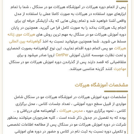
پس از اتمام دوره هیرکات در آموزشگاه هیرکات مو در سنگال ، شما با تمام
ابزارهای مورد استفاده در هیرکات به صورت کاملا عملی با استفاده از مدل
واقعی آشنا خواهید شد و تمام روش هایی که یک آرایشگر حرفه ای برای
انجام یک هیرکات بداند را به صورت کامل فرا می گیرید. همچنین در پایان
دوره آموزش هیرکات مو در سنگال به مهم ترین روش های
هیرکات موی زنانه
مسلط می شوید. شما همچنین میتوانید نسبت به اخذ
گواهینامه بین المللی
هیرکات
مو پس اتمام دوره اقدام نمایید، این نوع گواهینامه بصورت انحصاری
و تحت نظارت موسسه کنترل آموزش
CertPer
اروپا صادر میشود و برای
متقاضیانی که قصد دارند پس از گذراندن دوره اموزش هیرکات مو در سنگال
مهاجرت
کنند گزینه مناسبی میباشد.
مشخصات آموزشگاه هیرکات
مشخصات دوره اموزش هیرکات در اموزشگاه هیرکات مو در سنگال شامل
مواردی از قبیل سطح دوره آموزشی ، تعداد جلسات کلاس ، محل برگزاری
کلاس ، نحوه برگزاری دوره ،
مدرس هیرکات
، گواهینامه های دریافتی و ..
بوده که به تفصیل در جدول ذکر شده است ، کلیه هنرجویان میتوانند بمنظور
شرکت در دوره اموزش هیرکات مو در سنگال پس از مطالعه اطلاعات تخصصی
و تکمیلی دوره نسبت به ثبت نام در کلاس و حضور در دوره های اموزشی