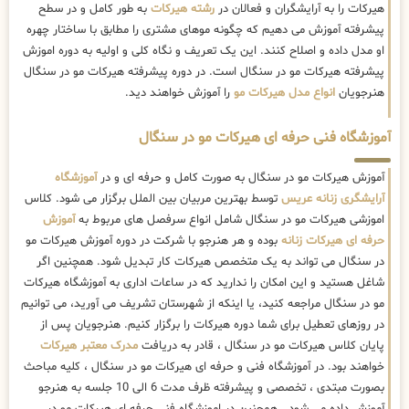
هیرکات را به آرایشگران و فعالان در
رشته هیرکات
به طور کامل و در سطح
پیشرفته آموزش می دهیم که چگونه موهای مشتری را مطابق با ساختار چهره
او مدل داده و اصلاح کنند. این یک تعریف و نگاه کلی و اولیه به دوره اموزش
پیشرفته هیرکات مو در سنگال است. در دوره پیشرفته هیرکات مو در سنگال
هنرجویان
انواع مدل هیرکات مو
را آموزش خواهند دید.
آموزشگاه فنی حرفه ای هیرکات مو در سنگال
آموزش هیرکات مو در سنگال به صورت کامل و حرفه ای و در
آموزشگاه
آرایشگری زنانه عریس
توسط بهترین مربیان بین الملل برگزار می شود. کلاس
اموزشی هیرکات مو در سنگال شامل انواع سرفصل های مربوط به
آموزش
حرفه ای هیرکات زنانه
بوده و هر هنرجو با شرکت در دوره آموزش هیرکات مو
در سنگال می تواند به یک متخصص هیرکات کار تبدیل شود. همچنین اگر
شاغل هستید و این امکان را ندارید که در ساعات اداری به آموزشگاه هیرکات
مو در سنگال مراجعه کنید، یا اینکه از شهرستان تشریف می آورید، می توانیم
در روزهای تعطیل برای شما دوره هیرکات را برگزار کنیم. هنرجویان پس از
پایان کلاس هیرکات مو در سنگال ، قادر به دریافت
مدرک معتبر هیرکات
خواهند بود. در آموزشگاه فنی و حرفه ای هیرکات مو در سنگال ، کلیه مباحث
بصورت مبتدی ، تخصصی و پیشرفته ظرف مدت 6 الی 10 جلسه به هنرجو
آموزش داده می شود . همچنین در اموزشگاه فنی حرفه ای هیرکات مو در