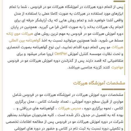
پس از اتمام دوره هیرکات در آموزشگاه هیرکات مو در فردوس ، شما با تمام
ابزارهای مورد استفاده در هیرکات به صورت کاملا عملی با استفاده از مدل
واقعی آشنا خواهید شد و تمام روش هایی که یک آرایشگر حرفه ای برای
انجام یک هیرکات بداند را به صورت کامل فرا می گیرید. همچنین در پایان
دوره آموزش هیرکات مو در فردوس به مهم ترین روش های
هیرکات موی زنانه
مسلط می شوید. شما همچنین میتوانید نسبت به اخذ
گواهینامه بین المللی
هیرکات
مو پس اتمام دوره اقدام نمایید، این نوع گواهینامه بصورت انحصاری
و تحت نظارت موسسه کنترل آموزش
CertPer
اروپا صادر میشود و برای
متقاضیانی که قصد دارند پس از گذراندن دوره اموزش هیرکات مو در فردوس
مهاجرت
کنند گزینه مناسبی میباشد.
مشخصات آموزشگاه هیرکات
مشخصات دوره اموزش هیرکات در اموزشگاه هیرکات مو در فردوس شامل
مواردی از قبیل سطح دوره آموزشی ، تعداد جلسات کلاس ، محل برگزاری
کلاس ، نحوه برگزاری دوره ،
مدرس هیرکات
، گواهینامه های دریافتی و ..
بوده که به تفصیل در جدول ذکر شده است ، کلیه هنرجویان میتوانند بمنظور
شرکت در دوره اموزش هیرکات مو در فردوس پس از مطالعه اطلاعات تخصصی
و تکمیلی دوره نسبت به ثبت نام در کلاس و حضور در دوره های اموزشی