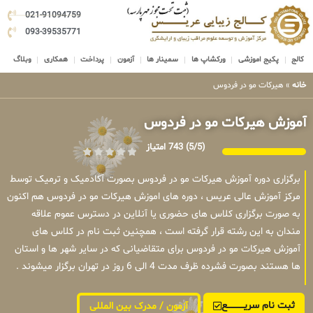
021-91094759
093-39535771
کالج
پکیج اموزشی
ورکشاپ ها
سمینار ها
آزمون
پرداخت
همکاری
وبلاگ
خانه
»
هیرکات مو در فردوس
آموزش هیرکات مو در فردوس
(5/5)
743 امتیاز
برگزاری دوره آموزش هیرکات مو در فردوس بصورت آکادمیک و ترمیک توسط
مرکز آموزش عالی عریس ، دوره های اموزش هیرکات مو در فردوس هم اکنون
به صورت برگزاری کلاس های حضوری یا آنلاین در دسترس عموم علاقه
مندان به این رشته قرار گرفته است ، همچنین ثبت نام در کلاس های
آموزش هیرکات مو در فردوس برای متقاضیانی که در سایر شهر ها و استان
ها هستند بصورت فشرده ظرف مدت 4 الی 6 روز در تهران برگزار میشوند .
ثبت نام سریــــــــــــع
آزمون / مدرک بین المللی