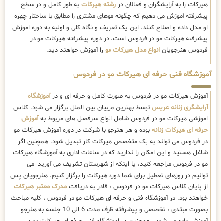
هیرکات را به آرایشگران و فعالان در
رشته هیرکات
به طور کامل و در سطح
پیشرفته آموزش می دهیم که چگونه موهای مشتری را مطابق با ساختار چهره
او مدل داده و اصلاح کنند. این یک تعریف و نگاه کلی و اولیه به دوره اموزش
پیشرفته هیرکات مو در فردوس است. در دوره پیشرفته هیرکات مو در
فردوس هنرجویان
انواع مدل هیرکات مو
را آموزش خواهند دید.
آموزشگاه فنی حرفه ای هیرکات مو در فردوس
آموزش هیرکات مو در فردوس به صورت کامل و حرفه ای و در
آموزشگاه
آرایشگری زنانه عریس
توسط بهترین مربیان بین الملل برگزار می شود. کلاس
اموزشی هیرکات مو در فردوس شامل انواع سرفصل های مربوط به
آموزش
حرفه ای هیرکات زنانه
بوده و هر هنرجو با شرکت در دوره آموزش هیرکات مو
در فردوس می تواند به یک متخصص هیرکات کار تبدیل شود. همچنین اگر
شاغل هستید و این امکان را ندارید که در ساعات اداری به آموزشگاه هیرکات
مو در فردوس مراجعه کنید، یا اینکه از شهرستان تشریف می آورید، می
توانیم در روزهای تعطیل برای شما دوره هیرکات را برگزار کنیم. هنرجویان پس
از پایان کلاس هیرکات مو در فردوس ، قادر به دریافت
مدرک معتبر هیرکات
خواهند بود. در آموزشگاه فنی و حرفه ای هیرکات مو در فردوس ، کلیه مباحث
بصورت مبتدی ، تخصصی و پیشرفته ظرف مدت 6 الی 10 جلسه به هنرجو
آموزش داده می شود . همچنین در اموزشگاه فنی حرفه ای هیرکات مو در