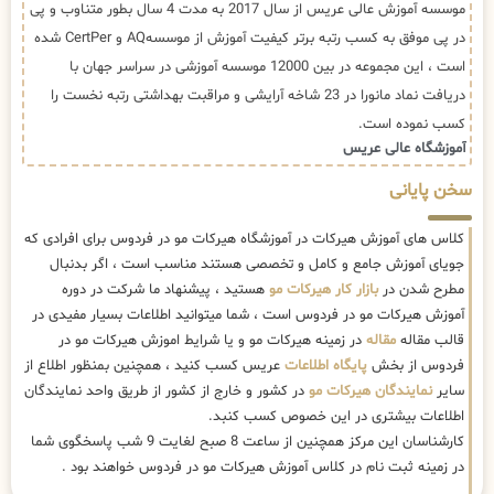
موسسه آموزش عالی عریس از سال 2017 به مدت 4 سال بطور متناوب و پی
در پی موفق به کسب رتبه برتر کیفیت آموزش از موسسهAQ و CertPer شده
است ، این مجموعه در بین 12000 موسسه آموزشی در سراسر جهان با
دریافت نماد مانورا در 23 شاخه آرایشی و مراقبت بهداشتی رتبه نخست را
کسب نموده است.
آموزشگاه عالی عریس
سخن پایانی
کلاس های آموزش هیرکات در آموزشگاه هیرکات مو در فردوس برای افرادی که
جویای آموزش جامع و کامل و تخصصی هستند مناسب است ، اگر بدنبال
مطرح شدن در
بازار کار هیرکات مو
هستید ، پیشنهاد ما شرکت در دوره
آموزش هیرکات مو در فردوس است ، شما میتوانید اطلاعات بسیار مفیدی در
قالب مقاله
مقاله
در زمینه هیرکات مو و یا شرایط اموزش هیرکات مو در
فردوس از بخش
پایگاه اطلاعات
عریس کسب کنید ، همچنین بمنظور اطلاع از
سایر
نمایندگان هیرکات مو
در کشور و خارج از کشور از طریق واحد نمایندگان
اطلاعات بیشتری در این خصوص کسب کنبد.
کارشناسان این مرکز همچنین از ساعت 8 صبح لغایت 9 شب پاسخگوی شما
در زمینه ثبت نام در کلاس آموزش هیرکات مو در فردوس خواهند بود .