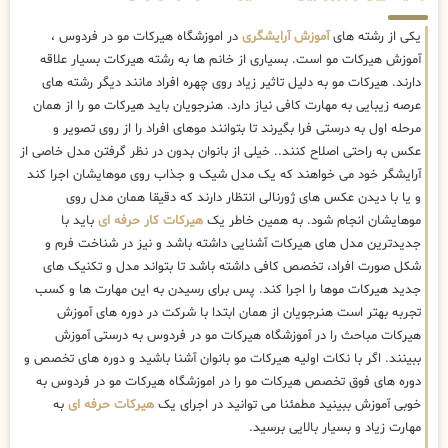
یکی از رشته های
آموزش آرایشگری
در اموزشگاه هیرکات مو در فردوس ،
آموزش هیرکات مو است. بسیاری از خانم ها به رشته هیرکات بسیار علاقه
دارند. هیرکات مو به دلیل تاثیر زیاد روی چهره افراد مانند دیگر رشته های
عرصه زیبایی به مهارت کافی نیاز دارد. هنرجویان باید هیرکات مو را از همان
مرحله اول به درستی فرا بگیرند تا بتوانند موهای افراد را از روی تصویر و
عکس به راحتی اصلاح کنند.. خیلی از بانوان بدون در نظر گرفتن مدل خاصی از
آرایشگر خود می خواهند که یک مدل شیک و جذاب روی موهایشان اجرا کند
و یا با دیدن عکس های ژورنالی انتظار دارند که دقیقا همان مدل روی
موهایشان انجام شود. به همین خاطر یک
هیرکات کار حرفه ای
باید با
جدیدترین مدل های هیرکات آشنایی داشته باشد و نیز در شناخت فرم و
شکل صورت افراد، تخصص کافی داشته باشد تا بتواند مدل و تکنیک های
جدید هیرکات موها را اجرا کند. پس برای رسیدن به این مهارت ها و کسب
تجربه بهتر است هنرجویان از همان ابتدا با شرکت در دوره های آموزش
هیرکات مباحث را در آموزشگاه هیرکات مو در فردوس به درستی آموزش
ببینند. اگر با نکات اولیه هیرکات مو بانوان آشنا باشید و دوره های تخصص و
دوره های فوق تخصص هیرکات مو را در اموزشگاه هیرکات مو در فردوس به
خوبی آموزش ببینید مطمئنا می توانید در اجرای یک
هیرکات حرفه ای
به
مهارت زیاد و بسیار بالایی برسید.