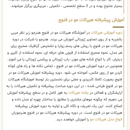
بسیار متنوع بوده و در 3 سطح تخصصی ، تکمیلی ، مربیگری برگزار میشوند.
آموزش پیشرفته هیرکات مو در فنوج
دوره آموزشی هیرکات
در آموزشگاه هیرکات مو در فنوج هنرجو زیر نظر مربی
باتجربه و از روی تصاویر ژورنالی آموزش می بیند. هنرجو با شرکت در دوره
هیرکات مو در فنوج با روش های رسم زوایا و تشخیص گرافیک صحیح برای
هر مدل، نحوه صحیح استفاده از قیچی های حرفه ای، نحوه استفاده از کلیپر و
دیتیلر، کار با انواع شانه های موزر، باب ژورنالی و پیکسی ژورنالی را می آموزد.
همچنین در دوره آموزش هیرکات مو در فنوج ، تمامی نکته ها و راه های کوتاه
کردن مو از روی عکس، آموخته می شود. دوره پیشرفته اموزش هیرکات مو در
فنوج بصورت کاملا کاربردی و عملی برای نخستین بار توسط اموزشگاه هیرکات
مو در فنوج طراحی شده ، در این دوره مباحث پیشرفته و تکمیلی هیرکات را به
آرایشگران و فعالان در
رشته هیرکات
به طور کامل و در سطح پیشرفته آموزش
می دهیم که چگونه موهای مشتری را مطابق با ساختار چهره او مدل داده و
اصلاح کنند. این یک تعریف و نگاه کلی و اولیه به دوره اموزش پیشرفته
هیرکات مو در فنوج است. در دوره پیشرفته هیرکات مو در فنوج هنرجویان
انواع مدل هیرکات مو
را آموزش خواهند دید.