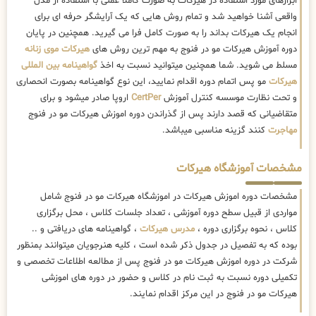
ابزارهای مورد استفاده در هیرکات به صورت کاملا عملی با استفاده از مدل
واقعی آشنا خواهید شد و تمام روش هایی که یک آرایشگر حرفه ای برای
انجام یک هیرکات بداند را به صورت کامل فرا می گیرید. همچنین در پایان
دوره آموزش هیرکات مو در فنوج به مهم ترین روش های
هیرکات موی زنانه
مسلط می شوید. شما همچنین میتوانید نسبت به اخذ
گواهینامه بین المللی
هیرکات
مو پس اتمام دوره اقدام نمایید، این نوع گواهینامه بصورت انحصاری
و تحت نظارت موسسه کنترل آموزش
CertPer
اروپا صادر میشود و برای
متقاضیانی که قصد دارند پس از گذراندن دوره اموزش هیرکات مو در فنوج
مهاجرت
کنند گزینه مناسبی میباشد.
مشخصات آموزشگاه هیرکات
مشخصات دوره اموزش هیرکات در اموزشگاه هیرکات مو در فنوج شامل
مواردی از قبیل سطح دوره آموزشی ، تعداد جلسات کلاس ، محل برگزاری
کلاس ، نحوه برگزاری دوره ،
مدرس هیرکات
، گواهینامه های دریافتی و ..
بوده که به تفصیل در جدول ذکر شده است ، کلیه هنرجویان میتوانند بمنظور
شرکت در دوره اموزش هیرکات مو در فنوج پس از مطالعه اطلاعات تخصصی و
تکمیلی دوره نسبت به ثبت نام در کلاس و حضور در دوره های اموزشی
هیرکات مو در فنوج در این مرکز اقدام نمایند.