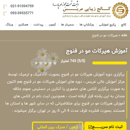
021-91094759
093-39535771
کالج
پکیج اموزشی
ورکشاپ ها
سمینار ها
آزمون
پرداخت
همکاری
وبلاگ
خانه
»
هیرکات مو در فنوج
آموزش هیرکات مو در فنوج
(5/5)
743 امتیاز
برگزاری دوره آموزش هیرکات مو در فنوج بصورت آکادمیک و ترمیک توسط
مرکز آموزش عالی عریس ، دوره های اموزش هیرکات مو در فنوج هم اکنون
به صورت برگزاری کلاس های حضوری یا آنلاین در دسترس عموم علاقه
مندان به این رشته قرار گرفته است ، همچنین ثبت نام در کلاس های
آموزش هیرکات مو در فنوج برای متقاضیانی که در سایر شهر ها و استان ها
هستند بصورت فشرده ظرف مدت 4 الی 6 روز در تهران برگزار میشوند .
ثبت نام سریــــــــــــع
آزمون / مدرک بین المللی