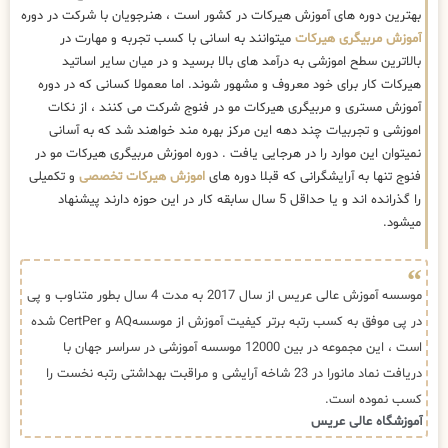
بهترین دوره های آموزش هیرکات در کشور است ، هنرجویان با شرکت در دوره
آموزش مربیگری هیرکات
میتوانند به اسانی با کسب تجربه و مهارت در
بالاترین سطح اموزشی به درآمد های بالا برسید و در میان سایر اساتید
هیرکات کار برای خود معروف و مشهور شوند. اما معمولا کسانی که در دوره
آموزش مستری و مربیگری هیرکات مو در فنوج شرکت می کنند ، از نکات
اموزشی و تجربیات چند دهه این مرکز بهره مند خواهند شد که به آسانی
نمیتوان این موارد را در هرجایی یافت . دوره اموزش مربیگری هیرکات مو در
فنوج تنها به آرایشگرانی که قبلا دوره های
اموزش هیرکات تخصصی
و تکمیلی
را گذرانده اند و یا حداقل 5 سال سابقه کار در این حوزه دارند پیشنهاد
میشود.
موسسه آموزش عالی عریس از سال 2017 به مدت 4 سال بطور متناوب و پی
در پی موفق به کسب رتبه برتر کیفیت آموزش از موسسهAQ و CertPer شده
است ، این مجموعه در بین 12000 موسسه آموزشی در سراسر جهان با
دریافت نماد مانورا در 23 شاخه آرایشی و مراقبت بهداشتی رتبه نخست را
کسب نموده است.
آموزشگاه عالی عریس