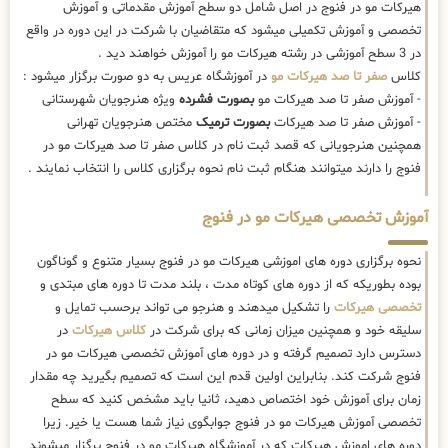
هیرکات مو در فنوج در اصل شامل دو سطح آموزش مقدماتی و آموزش
تخصصی و آموزش تکمیلی میشود که متقاضیان با شرکت در این دوره در واقع
در 3 سطح آموزشی در رشته هیرکات مو را آموزش خواهند دید .
کلاس
صفر تا صد هیرکات مو
در آموزشگاه عریس به دو صورت برگزار میشود :
- آموزش صفر تا صد هیرکات مو
بصورت فشرده
ویژه هنرجویان شهرستانی
- آموزش صفر تا صد هیرکات
بصورت ترمیک
مختص هنرجویان تهرانی
همچنین هنرجویانی که قصد ثبت نام در کلاس صفر تا صد هیرکات مو در
فنوج را دارند میتوانند هنگام ثبت نام نحوه برگزاری کلاس را انتخاب نمایند .
آموزش تخصصی هیرکات مو در فنوج
نحوه برگزاری دوره های اموزشی هیرکات مو در فنوج بسیار متنوع و گوناگون
بوده بطوریکه که از دوره های کوتاه مدت ، بلند مدت تا دوره های مبتدی و
تخصصی هیرکات
را تشکیل میدهند و هنرجو می تواند برحسب تمایل و
سلیقه خود و همچنین میزان زمانی که برای شرکت در
کلاس هیرکات
در
دسترس دارد تصمیم گرفته و در دوره های آموزش تخصصی هیرکات مو در
فنوج شرکت کند. بنابراین اولین قدم این است که تصمیم بگیرید چه مقدار
زمان برای آموزش خود اختصاص دهید، ثانیا باید مشخص کنید که سطح
تخصصی آموزش هیرکات مو در فنوج جوابگوی نیاز شما هست یا خیر. زیرا
دوره های اموزش هیرکات که در آموزشگاه هیرکات مو در فنوج برگزار میشوند