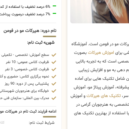
6% درصد تخفیف با استفاده از کد تخفیف 20806
7% درصد تخفیف درصورت پرداخت شهریه با رمزارز
نام دوره: هیرکات مو در فومن
شهریه ثبت نام:
رکات مو در فومن است. آموزشگاه
شی برای
اموزش هیرکات
بصورت
سطح آموزش: تخصصی - تکمیلی - 
خصصی است که به تجربه بالایی
ظرفیت کلاس عمومی: 10 نفر
ظرفیت کلاس خصوصی: 3 نفر
م دهی به مو و افزایش زیبایی
نحوه برگزاری کلاس: حضوری و آنل
 شامل تکنیک هایی برای آماده
پشتیبانی پس از دوره: 90 روز
شرفته، آموزش پیتاژ مو، آموزش
خوابگاه برای هنرجویان شهرستانی:
 سر،
تکنیک های هیرکات
و آموزش
مدرک بین المللی: سازمان فنی حرف
 تخصصی به هنرجویان گرامی در
ادامه فرایند ثبت نام در هیرکات مو
 استفاده از بهترین تکنیک های
شرایط ثبت نام:
کلا