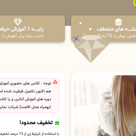
تـــــــه های منعطف
رتبــــــه 1 آموزش حرفه ای
ش بیش از 70 رشته
کسب رتبه برتر آموزش از PPQ
توجه : کلاس های حضوری آموزش
هم اکنون تکمیل ظرفیت شده است
دوره های آموزش آنلاین و یا کل
(بهمراه محل اقامت) شرکت نمایی
تخفیف محدود!
با استفاده از شرایط زیر از 13 درصد تخفیف بهره مند شوید.