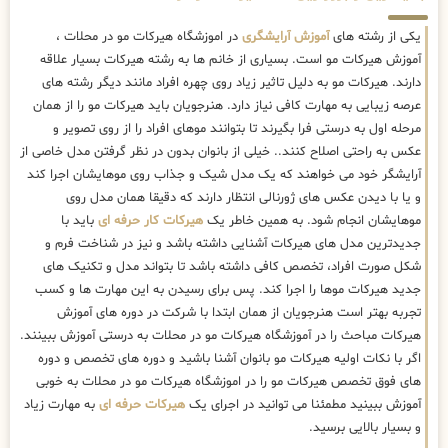
یکی از رشته های
آموزش آرایشگری
در اموزشگاه هیرکات مو در محلات ،
آموزش هیرکات مو است. بسیاری از خانم ها به رشته هیرکات بسیار علاقه
دارند. هیرکات مو به دلیل تاثیر زیاد روی چهره افراد مانند دیگر رشته های
عرصه زیبایی به مهارت کافی نیاز دارد. هنرجویان باید هیرکات مو را از همان
مرحله اول به درستی فرا بگیرند تا بتوانند موهای افراد را از روی تصویر و
عکس به راحتی اصلاح کنند.. خیلی از بانوان بدون در نظر گرفتن مدل خاصی از
آرایشگر خود می خواهند که یک مدل شیک و جذاب روی موهایشان اجرا کند
و یا با دیدن عکس های ژورنالی انتظار دارند که دقیقا همان مدل روی
موهایشان انجام شود. به همین خاطر یک
هیرکات کار حرفه ای
باید با
جدیدترین مدل های هیرکات آشنایی داشته باشد و نیز در شناخت فرم و
شکل صورت افراد، تخصص کافی داشته باشد تا بتواند مدل و تکنیک های
جدید هیرکات موها را اجرا کند. پس برای رسیدن به این مهارت ها و کسب
تجربه بهتر است هنرجویان از همان ابتدا با شرکت در دوره های آموزش
هیرکات مباحث را در آموزشگاه هیرکات مو در محلات به درستی آموزش ببینند.
اگر با نکات اولیه هیرکات مو بانوان آشنا باشید و دوره های تخصص و دوره
های فوق تخصص هیرکات مو را در اموزشگاه هیرکات مو در محلات به خوبی
آموزش ببینید مطمئنا می توانید در اجرای یک
هیرکات حرفه ای
به مهارت زیاد
و بسیار بالایی برسید.