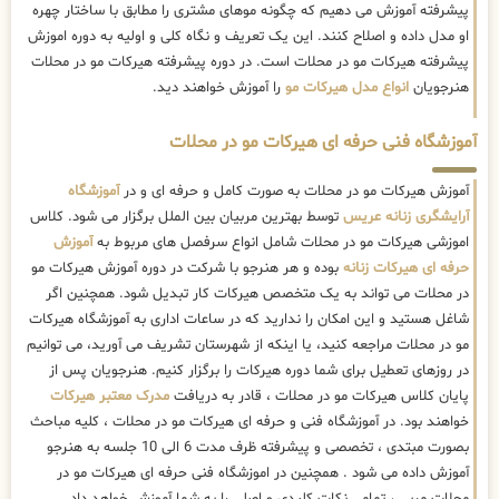
پیشرفته آموزش می دهیم که چگونه موهای مشتری را مطابق با ساختار چهره
او مدل داده و اصلاح کنند. این یک تعریف و نگاه کلی و اولیه به دوره اموزش
پیشرفته هیرکات مو در محلات است. در دوره پیشرفته هیرکات مو در محلات
هنرجویان
انواع مدل هیرکات مو
را آموزش خواهند دید.
آموزشگاه فنی حرفه ای هیرکات مو در محلات
آموزش هیرکات مو در محلات به صورت کامل و حرفه ای و در
آموزشگاه
آرایشگری زنانه عریس
توسط بهترین مربیان بین الملل برگزار می شود. کلاس
اموزشی هیرکات مو در محلات شامل انواع سرفصل های مربوط به
آموزش
حرفه ای هیرکات زنانه
بوده و هر هنرجو با شرکت در دوره آموزش هیرکات مو
در محلات می تواند به یک متخصص هیرکات کار تبدیل شود. همچنین اگر
شاغل هستید و این امکان را ندارید که در ساعات اداری به آموزشگاه هیرکات
مو در محلات مراجعه کنید، یا اینکه از شهرستان تشریف می آورید، می توانیم
در روزهای تعطیل برای شما دوره هیرکات را برگزار کنیم. هنرجویان پس از
پایان کلاس هیرکات مو در محلات ، قادر به دریافت
مدرک معتبر هیرکات
خواهند بود. در آموزشگاه فنی و حرفه ای هیرکات مو در محلات ، کلیه مباحث
بصورت مبتدی ، تخصصی و پیشرفته ظرف مدت 6 الی 10 جلسه به هنرجو
آموزش داده می شود . همچنین در اموزشگاه فنی حرفه ای هیرکات مو در
محلات مربی ، تمامی نکات کلیدی و اصلی را به شما آموزش خواهد داد .