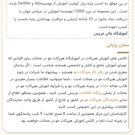
در پی موفق به کسب رتبه برتر کیفیت آموزش از موسسهAQ و CertPer شده
است ، این مجموعه در بین 12000 موسسه آموزشی در سراسر جهان با
دریافت نماد مانورا در 23 شاخه آرایشی و مراقبت بهداشتی رتبه نخست را
کسب نموده است.
آموزشگاه عالی عریس
سخن پایانی
کلاس های آموزش هیرکات در آموزشگاه هیرکات مو در محلات برای افرادی که
جویای آموزش جامع و کامل و تخصصی هستند مناسب است ، اگر بدنبال
مطرح شدن در
بازار کار هیرکات مو
هستید ، پیشنهاد ما شرکت در دوره
آموزش هیرکات مو در محلات است ، شما میتوانید اطلاعات بسیار مفیدی در
قالب مقاله
مقاله
در زمینه هیرکات مو و یا شرایط اموزش هیرکات مو در
محلات از بخش
پایگاه اطلاعات
عریس کسب کنید ، همچنین بمنظور اطلاع از
سایر
نمایندگان هیرکات مو
در کشور و خارج از کشور از طریق واحد نمایندگان
اطلاعات بیشتری در این خصوص کسب کنبد.
کارشناسان این مرکز همچنین از ساعت 8 صبح لغایت 9 شب پاسخگوی شما
در زمینه ثبت نام در کلاس آموزش هیرکات مو در محلات خواهند بود .