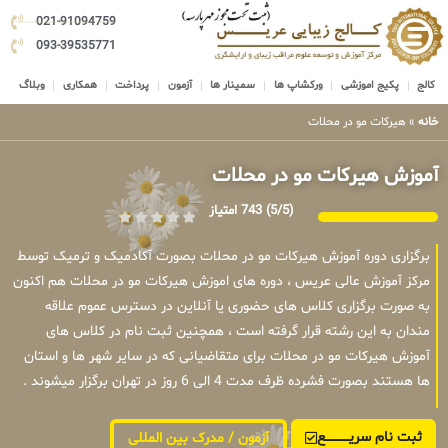
021-91094759
093-39535771
کالج
پکیج اموزشی
ورکشاپ ها
سمینار ها
آزمون
پرداخت
همکاری
وبلاگ
خانه
»
هیرکات مو در محلات
آموزش هیرکات مو در محلات
(5/5)
743 امتیاز
برگزاری دوره آموزش هیرکات مو در محلات بصورت آکادمیک و ترمیک توسط
مرکز آموزش عالی عریس ، دوره های اموزش هیرکات مو در محلات هم اکنون
به صورت برگزاری کلاس های حضوری یا آنلاین در دسترس عموم علاقه
مندان به این رشته قرار گرفته است ، همچنین ثبت نام در کلاس های
آموزش هیرکات مو در محلات برای متقاضیانی که در سایر شهر ها و استان
ها هستند بصورت فشرده ظرف مدت 4 الی 6 روز در تهران برگزار میشوند .
ثبت نام سریــــــــــــع
آزمون / مدرک بین المللی