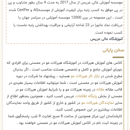
موسسه آموزش عالی عریس از سال 2017 به مدت 4 سال بطور متناوب و پی
در پی موفق به کسب رتبه برتر کیفیت آموزش از موسسهAQ و CertPer شده
است ، این مجموعه در بین 12000 موسسه آموزشی در سراسر جهان با
دریافت نماد مانورا در 23 شاخه آرایشی و مراقبت بهداشتی رتبه نخست را
کسب نموده است.
آموزشگاه عالی عریس
سخن پایانی
کلاس های آموزش هیرکات در آموزشگاه هیرکات مو در ممسنی برای افرادی که
جویای آموزش جامع و کامل و تخصصی هستند مناسب است ، اگر بدنبال
مطرح شدن در
بازار کار هیرکات مو
هستید ، پیشنهاد ما شرکت در دوره
آموزش هیرکات مو در ممسنی است ، شما میتوانید اطلاعات بسیار مفیدی در
قالب مقاله
مقاله
در زمینه هیرکات مو و یا شرایط اموزش هیرکات مو در
ممسنی از بخش
پایگاه اطلاعات
عریس کسب کنید ، همچنین بمنظور اطلاع از
سایر
نمایندگان هیرکات مو
در کشور و خارج از کشور از طریق واحد نمایندگان
اطلاعات بیشتری در این خصوص کسب کنبد.
کارشناسان این مرکز همچنین از ساعت 8 صبح لغایت 9 شب پاسخگوی شما
در زمینه ثبت نام در کلاس آموزش هیرکات مو در ممسنی خواهند بود .