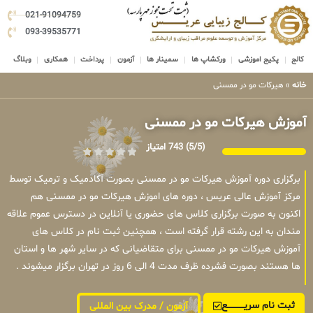
021-91094759
093-39535771
کالج
پکیج اموزشی
ورکشاپ ها
سمینار ها
آزمون
پرداخت
همکاری
وبلاگ
خانه
»
هیرکات مو در ممسنی
آموزش هیرکات مو در ممسنی
(5/5)
743 امتیاز
برگزاری دوره آموزش هیرکات مو در ممسنی بصورت آکادمیک و ترمیک توسط
مرکز آموزش عالی عریس ، دوره های اموزش هیرکات مو در ممسنی هم
اکنون به صورت برگزاری کلاس های حضوری یا آنلاین در دسترس عموم علاقه
مندان به این رشته قرار گرفته است ، همچنین ثبت نام در کلاس های
آموزش هیرکات مو در ممسنی برای متقاضیانی که در سایر شهر ها و استان
ها هستند بصورت فشرده ظرف مدت 4 الی 6 روز در تهران برگزار میشوند .
ثبت نام سریــــــــــــع
آزمون / مدرک بین المللی