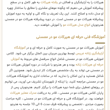
هیرکات را به آرایشگران و فعالان در
رشته هیرکات
به طور کامل و در سطح
پیشرفته آموزش می دهیم که چگونه موهای مشتری را مطابق با ساختار چهره
او مدل داده و اصلاح کنند. این یک تعریف و نگاه کلی و اولیه به دوره اموزش
پیشرفته هیرکات مو در ممسنی است. در دوره پیشرفته هیرکات مو در ممسنی
هنرجویان
انواع مدل هیرکات مو
را آموزش خواهند دید.
آموزشگاه فنی حرفه ای هیرکات مو در ممسنی
آموزش هیرکات مو در ممسنی به صورت کامل و حرفه ای و در
آموزشگاه
آرایشگری زنانه عریس
توسط بهترین مربیان بین الملل برگزار می شود. کلاس
اموزشی هیرکات مو در ممسنی شامل انواع سرفصل های مربوط به
آموزش
حرفه ای هیرکات زنانه
بوده و هر هنرجو با شرکت در دوره آموزش هیرکات مو
در ممسنی می تواند به یک متخصص هیرکات کار تبدیل شود. همچنین اگر
شاغل هستید و این امکان را ندارید که در ساعات اداری به آموزشگاه هیرکات
مو در ممسنی مراجعه کنید، یا اینکه از شهرستان تشریف می آورید، می توانیم
در روزهای تعطیل برای شما دوره هیرکات را برگزار کنیم. هنرجویان پس از
پایان کلاس هیرکات مو در ممسنی ، قادر به دریافت
مدرک معتبر هیرکات
خواهند بود. در آموزشگاه فنی و حرفه ای هیرکات مو در ممسنی ، کلیه مباحث
بصورت مبتدی ، تخصصی و پیشرفته ظرف مدت 6 الی 10 جلسه به هنرجو
آموزش داده می شود . همچنین در اموزشگاه فنی حرفه ای هیرکات مو در