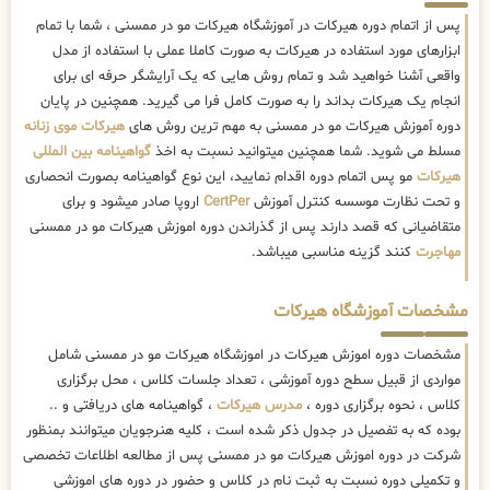
پس از اتمام دوره هیرکات در آموزشگاه هیرکات مو در ممسنی ، شما با تمام
ابزارهای مورد استفاده در هیرکات به صورت کاملا عملی با استفاده از مدل
واقعی آشنا خواهید شد و تمام روش هایی که یک آرایشگر حرفه ای برای
انجام یک هیرکات بداند را به صورت کامل فرا می گیرید. همچنین در پایان
دوره آموزش هیرکات مو در ممسنی به مهم ترین روش های
هیرکات موی زنانه
مسلط می شوید. شما همچنین میتوانید نسبت به اخذ
گواهینامه بین المللی
هیرکات
مو پس اتمام دوره اقدام نمایید، این نوع گواهینامه بصورت انحصاری
و تحت نظارت موسسه کنترل آموزش
CertPer
اروپا صادر میشود و برای
متقاضیانی که قصد دارند پس از گذراندن دوره اموزش هیرکات مو در ممسنی
مهاجرت
کنند گزینه مناسبی میباشد.
مشخصات آموزشگاه هیرکات
مشخصات دوره اموزش هیرکات در اموزشگاه هیرکات مو در ممسنی شامل
مواردی از قبیل سطح دوره آموزشی ، تعداد جلسات کلاس ، محل برگزاری
کلاس ، نحوه برگزاری دوره ،
مدرس هیرکات
، گواهینامه های دریافتی و ..
بوده که به تفصیل در جدول ذکر شده است ، کلیه هنرجویان میتوانند بمنظور
شرکت در دوره اموزش هیرکات مو در ممسنی پس از مطالعه اطلاعات تخصصی
و تکمیلی دوره نسبت به ثبت نام در کلاس و حضور در دوره های اموزشی