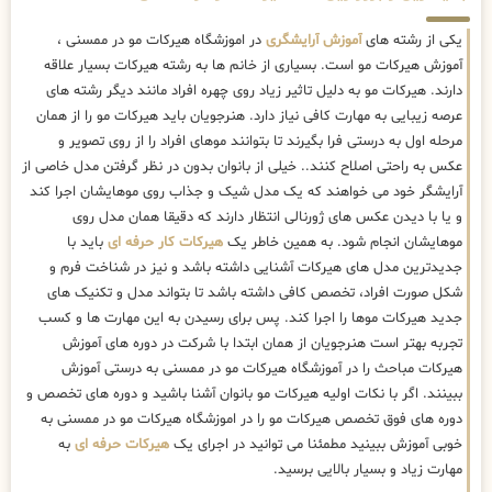
یکی از رشته های
آموزش آرایشگری
در اموزشگاه هیرکات مو در ممسنی ،
آموزش هیرکات مو است. بسیاری از خانم ها به رشته هیرکات بسیار علاقه
دارند. هیرکات مو به دلیل تاثیر زیاد روی چهره افراد مانند دیگر رشته های
عرصه زیبایی به مهارت کافی نیاز دارد. هنرجویان باید هیرکات مو را از همان
مرحله اول به درستی فرا بگیرند تا بتوانند موهای افراد را از روی تصویر و
عکس به راحتی اصلاح کنند.. خیلی از بانوان بدون در نظر گرفتن مدل خاصی از
آرایشگر خود می خواهند که یک مدل شیک و جذاب روی موهایشان اجرا کند
و یا با دیدن عکس های ژورنالی انتظار دارند که دقیقا همان مدل روی
موهایشان انجام شود. به همین خاطر یک
هیرکات کار حرفه ای
باید با
جدیدترین مدل های هیرکات آشنایی داشته باشد و نیز در شناخت فرم و
شکل صورت افراد، تخصص کافی داشته باشد تا بتواند مدل و تکنیک های
جدید هیرکات موها را اجرا کند. پس برای رسیدن به این مهارت ها و کسب
تجربه بهتر است هنرجویان از همان ابتدا با شرکت در دوره های آموزش
هیرکات مباحث را در آموزشگاه هیرکات مو در ممسنی به درستی آموزش
ببینند. اگر با نکات اولیه هیرکات مو بانوان آشنا باشید و دوره های تخصص و
دوره های فوق تخصص هیرکات مو را در اموزشگاه هیرکات مو در ممسنی به
خوبی آموزش ببینید مطمئنا می توانید در اجرای یک
هیرکات حرفه ای
به
مهارت زیاد و بسیار بالایی برسید.