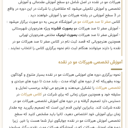
هیرکات مو در نقده در اصل شامل دو سطح آموزش مقدماتی و آموزش
تخصصی و آموزش تکمیلی میشود که متقاضیان با شرکت در این دوره در واقع
در 3 سطح آموزشی در رشته هیرکات مو را آموزش خواهند دید .
کلاس
صفر تا صد هیرکات مو
در آموزشگاه عریس به دو صورت برگزار میشود :
- آموزش صفر تا صد هیرکات مو
بصورت فشرده
ویژه هنرجویان شهرستانی
- آموزش صفر تا صد هیرکات
بصورت ترمیک
مختص هنرجویان تهرانی
همچنین هنرجویانی که قصد ثبت نام در کلاس صفر تا صد هیرکات مو در
نقده را دارند میتوانند هنگام ثبت نام نحوه برگزاری کلاس را انتخاب نمایند .
آموزش تخصصی هیرکات مو در نقده
نحوه برگزاری دوره های اموزشی هیرکات مو در نقده بسیار متنوع و گوناگون
بوده بطوریکه که از دوره های کوتاه مدت ، بلند مدت تا دوره های مبتدی و
تخصصی هیرکات
را تشکیل میدهند و هنرجو می تواند برحسب تمایل و
سلیقه خود و همچنین میزان زمانی که برای شرکت در
کلاس هیرکات
در
دسترس دارد تصمیم گرفته و در دوره های آموزش تخصصی هیرکات مو در
نقده شرکت کند. بنابراین اولین قدم این است که تصمیم بگیرید چه مقدار
زمان برای آموزش خود اختصاص دهید، ثانیا باید مشخص کنید که سطح
تخصصی آموزش هیرکات مو در نقده جوابگوی نیاز شما هست یا خیر. زیرا
دوره های اموزش هیرکات که در آموزشگاه هیرکات مو در نقده برگزار میشوند