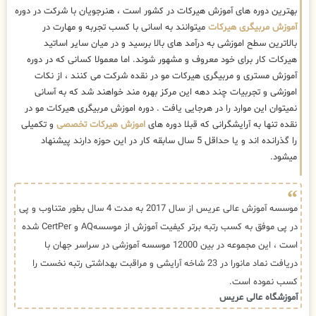
بهترین دوره های آموزش هیرکات در کشور است ، هنرجویان با شرکت در دوره
آموزش مربیگری هیرکات
میتوانند به اسانی با کسب تجربه و مهارت در
بالاترین سطح اموزشی به درآمد های بالا برسید و در میان سایر اساتید
هیرکات کار برای خود معروف و مشهور شوند. اما معمولا کسانی که در دوره
آموزش مستری و مربیگری هیرکات مو در نقده شرکت می کنند ، از نکات
اموزشی و تجربیات چند دهه این مرکز بهره مند خواهند شد که به آسانی
نمیتوان این موارد را در هرجایی یافت . دوره اموزش مربیگری هیرکات مو در
نقده تنها به آرایشگرانی که قبلا دوره های
اموزش هیرکات تخصصی
و تکمیلی
را گذرانده اند و یا حداقل 5 سال سابقه کار در این حوزه دارند پیشنهاد
میشود.
موسسه آموزش عالی عریس از سال 2017 به مدت 4 سال بطور متناوب و پی
در پی موفق به کسب رتبه برتر کیفیت آموزش از موسسهAQ و CertPer شده
است ، این مجموعه در بین 12000 موسسه آموزشی در سراسر جهان با
دریافت نماد مانورا در 23 شاخه آرایشی و مراقبت بهداشتی رتبه نخست را
کسب نموده است.
آموزشگاه عالی عریس