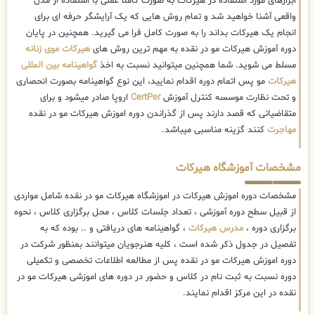
ابزارهای مورد استفاده در هیرکات به صورت کاملا عملی با استفاده از مدل
واقعی آشنا خواهید شد و تمام روش هایی که یک آرایشگر حرفه ای برای
انجام یک هیرکات بداند را به صورت کامل فرا می گیرید. همچنین در پایان
دوره آموزش هیرکات مو در نقده به مهم ترین روش های
هیرکات موی زنانه
مسلط می شوید. شما همچنین میتوانید نسبت به اخذ
گواهینامه بین المللی
هیرکات
مو پس اتمام دوره اقدام نمایید، این نوع گواهینامه بصورت انحصاری
و تحت نظارت موسسه کنترل آموزش
CertPer
اروپا صادر میشود و برای
متقاضیانی که قصد دارند پس از گذراندن دوره اموزش هیرکات مو در نقده
مهاجرت
کنند گزینه مناسبی میباشد.
مشخصات آموزشگاه هیرکات
مشخصات دوره اموزش هیرکات در اموزشگاه هیرکات مو در نقده شامل مواردی
از قبیل سطح دوره آموزشی ، تعداد جلسات کلاس ، محل برگزاری کلاس ، نحوه
برگزاری دوره ،
مدرس هیرکات
، گواهینامه های دریافتی و .. بوده که به
تفصیل در جدول ذکر شده است ، کلیه هنرجویان میتوانند بمنظور شرکت در
دوره اموزش هیرکات مو در نقده پس از مطالعه اطلاعات تخصصی و تکمیلی
دوره نسبت به ثبت نام در کلاس و حضور در دوره های اموزشی هیرکات مو در
نقده در این مرکز اقدام نمایند.