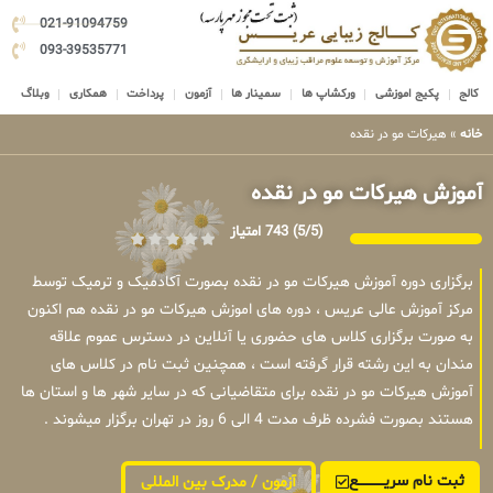
021-91094759
093-39535771
کالج
پکیج اموزشی
ورکشاپ ها
سمینار ها
آزمون
پرداخت
همکاری
وبلاگ
خانه
»
هیرکات مو در نقده
آموزش هیرکات مو در نقده
(5/5)
743 امتیاز
برگزاری دوره آموزش هیرکات مو در نقده بصورت آکادمیک و ترمیک توسط
مرکز آموزش عالی عریس ، دوره های اموزش هیرکات مو در نقده هم اکنون
به صورت برگزاری کلاس های حضوری یا آنلاین در دسترس عموم علاقه
مندان به این رشته قرار گرفته است ، همچنین ثبت نام در کلاس های
آموزش هیرکات مو در نقده برای متقاضیانی که در سایر شهر ها و استان ها
هستند بصورت فشرده ظرف مدت 4 الی 6 روز در تهران برگزار میشوند .
ثبت نام سریــــــــــــع
آزمون / مدرک بین المللی