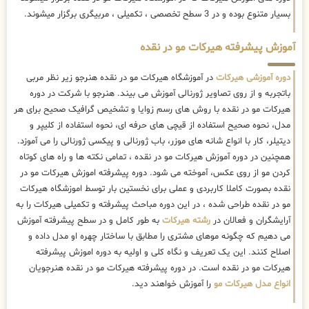
بسیار متنوع بوده و در 3 سطح تخصصی ، تکمیلی ، مربیگری برگزار میشوند.
آموزش پیشرفته هیرکات مو در نقده
دوره آموزشی هیرکات
در آموزشگاه هیرکات مو در نقده هنرجو زیر نظر مربی
باتجربه و از روی تصاویر ژورنالی آموزش می بیند. هنرجو با شرکت در دوره
هیرکات مو در نقده با روش های رسم زوایا و تشخیص گرافیک صحیح برای هر
مدل، نحوه صحیح استفاده از قیچی های حرفه ای، نحوه استفاده از کلیپر و
دیتیلر، کار با انواع شانه های موزر، باب ژورنالی و پیکسی ژورنالی را می آموزد.
همچنین در دوره آموزش هیرکات مو در نقده ، تمامی نکته ها و راه های کوتاه
کردن مو از روی عکس، آموخته می شود. دوره پیشرفته اموزش هیرکات مو در
نقده بصورت کاملا کاربردی و عملی برای نخستین بار توسط اموزشگاه هیرکات
مو در نقده طراحی شده ، در این دوره مباحث پیشرفته و تکمیلی هیرکات را به
آرایشگران و فعالان در
رشته هیرکات
به طور کامل و در سطح پیشرفته آموزش
می دهیم که چگونه موهای مشتری را مطابق با ساختار چهره او مدل داده و
اصلاح کنند. این یک تعریف و نگاه کلی و اولیه به دوره اموزش پیشرفته
هیرکات مو در نقده است. در دوره پیشرفته هیرکات مو در نقده هنرجویان
انواع مدل هیرکات مو
را آموزش خواهند دید.