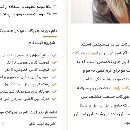
6% درصد تخفیف با استفاده از کد تخفیف 20806
7% درصد تخفیف درصورت پرداخت شهریه با رمزارز
نام دوره: هیرکات مو در هلسین
شهریه ثبت نام:
یرکات مو در هلسینکی است.
راکز آموزشی برای
اموزش هیرکات
سطح آموزش: تخصصی - تکمیلی - 
ز لاین های تخصصی است که به
ظرفیت کلاس عمومی: 10 نفر
ظرفیت کلاس خصوصی: 3 نفر
ت مو برای فرم دهی به مو و
نحوه برگزاری کلاس: حضوری و آنل
رکات مو در هلسینکی شامل
پشتیبانی پس از دوره: 90 روز
کات پایه
، تخصصی و پیشرفته،
خوابگاه برای هنرجویان شهرستانی:
وزش هیرکات قسمت مختلف سر،
مدرک بین المللی: سازمان فنی حرف
 جامع و جزء به جزء و کاملا
ادامه فرایند ثبت نام در هیرکات م
موزش داده می شود. این اموزش
ود.
شرایط ثبت نام:
کلا