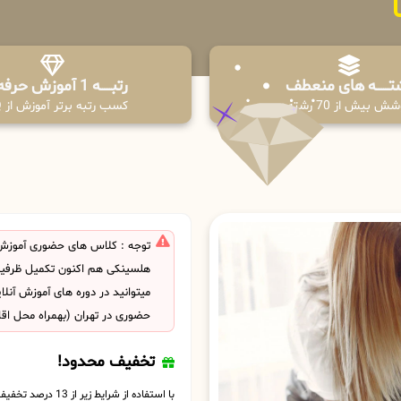
تـــــــه های منعطف
رتبــــــه 1 آموزش حرفه ای
ش بیش از 70 رشته
کسب رتبه برتر آموزش از PPQ
توجه : کلاس های حضوری آموزش
هلسینکی هم اکنون تکمیل ظرف
میتوانید در دوره های آموزش آنل
حضوری در تهران (بهمراه محل اق
تخفیف محدود!
با استفاده از شرایط زیر از 13 درصد تخفیف بهره مند شوید.