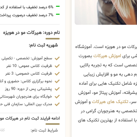
6% درصد تخفیف با استفاده از کد تخفیف 20806
7% درصد تخفیف درصورت پرداخت شهریه با رمزارز
نام دوره: هیرکات مو در هویزه
شهریه ثبت نام:
رکات مو در هویزه است. آموزشگاه
شی برای
اموزش هیرکات
بصورت
سطح آموزش: تخصصی - تکمیلی - 
خصصی است که به تجربه بالایی
ظرفیت کلاس عمومی: 10 نفر
ظرفیت کلاس خصوصی: 3 نفر
م دهی به مو و افزایش زیبایی
نحوه برگزاری کلاس: حضوری و آنل
ه شامل تکنیک هایی برای آماده
پشتیبانی پس از دوره: 90 روز
شرفته، آموزش پیتاژ مو، آموزش
خوابگاه برای هنرجویان شهرستانی:
 سر،
تکنیک های هیرکات
و آموزش
مدرک بین المللی: سازمان فنی حرف
 تخصصی به هنرجویان گرامی در
ادامه فرایند ثبت نام در هیرکات مو 
ا استفاده از بهترین تکنیک های
شرایط ثبت نام:
کلا