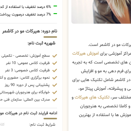
6% درصد تخفیف با استفاده از کد تخفیف 20806
7% درصد تخفیف درصورت پرداخت شهریه با رمزارز
نام دوره: هیرکات مو در کاشمر
شهریه ثبت نام:
رکات مو در کاشمر است.
راکز آموزشی برای
اموزش هیرکات
سطح آموزش: تخصصی - تکمیلی - 
ین های تخصصی است که به تجربه
ظرفیت کلاس عمومی: 10 نفر
ظرفیت کلاس خصوصی: 3 نفر
برای فرم دهی به مو و افزایش
نحوه برگزاری کلاس: حضوری و آنل
در کاشمر شامل تکنیک هایی برای
پشتیبانی پس از دوره: 90 روز
و پیشرفته، آموزش پیتاژ مو،
خوابگاه برای هنرجویان شهرستانی:
 مختلف سر،
تکنیک های هیرکات
و
مدرک بین المللی: سازمان فنی حرف
و کاملا تخصصی به هنرجویان
ادامه فرایند ثبت نام در هیرکات مو
وزش ها با استفاده از بهترین
شرایط ثبت نام:
کلا