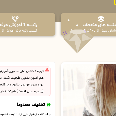
تـــــــه های منعطف
رتبــــــه 1 آموزش حرفه ای
ش بیش از 70 رشته
کسب رتبه برتر آموزش از PPQ
توجه : کلاس های حضوری آموزش
هم اکنون تکمیل ظرفیت شده است
دوره های آموزش آنلاین و یا کل
(بهمراه محل اقامت) شرکت نمایی
تخفیف محدود!
با استفاده از شرایط زیر از 13 درصد تخفیف بهره مند شوید.