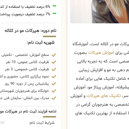
6% درصد تخفیف با استفاده از کد تخفیف 20806
7% درصد تخفیف درصورت پرداخت شهریه با رمزارز
نام دوره: هیرکات مو در کلاله
شهریه ثبت نام:
کات مو در کلاله است. آموزشگاه
شی برای
اموزش هیرکات
بصورت
سطح آموزش: تخصصی - تکمیلی - 
خصصی است که به تجربه بالایی
ظرفیت کلاس عمومی: 10 نفر
ظرفیت کلاس خصوصی: 3 نفر
م دهی به مو و افزایش زیبایی
نحوه برگزاری کلاس: حضوری و آنل
 شامل تکنیک هایی برای آماده
پشتیبانی پس از دوره: 90 روز
شرفته، آموزش پیتاژ مو، آموزش
خوابگاه برای هنرجویان شهرستانی:
 سر،
تکنیک های هیرکات
و آموزش
مدرک بین المللی: سازمان فنی حرف
 تخصصی به هنرجویان گرامی در
ادامه فرایند ثبت نام در هیرکات مو 
 استفاده از بهترین تکنیک های
شرایط ثبت نام:
کلا