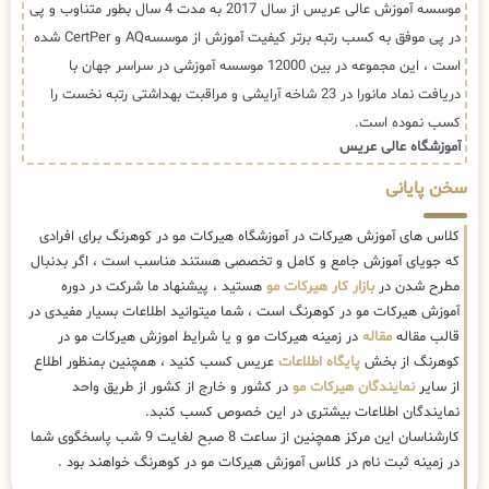
موسسه آموزش عالی عریس از سال 2017 به مدت 4 سال بطور متناوب و پی
در پی موفق به کسب رتبه برتر کیفیت آموزش از موسسهAQ و CertPer شده
است ، این مجموعه در بین 12000 موسسه آموزشی در سراسر جهان با
دریافت نماد مانورا در 23 شاخه آرایشی و مراقبت بهداشتی رتبه نخست را
کسب نموده است.
آموزشگاه عالی عریس
سخن پایانی
کلاس های آموزش هیرکات در آموزشگاه هیرکات مو در کوهرنگ برای افرادی
که جویای آموزش جامع و کامل و تخصصی هستند مناسب است ، اگر بدنبال
مطرح شدن در
بازار کار هیرکات مو
هستید ، پیشنهاد ما شرکت در دوره
آموزش هیرکات مو در کوهرنگ است ، شما میتوانید اطلاعات بسیار مفیدی در
قالب مقاله
مقاله
در زمینه هیرکات مو و یا شرایط اموزش هیرکات مو در
کوهرنگ از بخش
پایگاه اطلاعات
عریس کسب کنید ، همچنین بمنظور اطلاع
از سایر
نمایندگان هیرکات مو
در کشور و خارج از کشور از طریق واحد
نمایندگان اطلاعات بیشتری در این خصوص کسب کنبد.
کارشناسان این مرکز همچنین از ساعت 8 صبح لغایت 9 شب پاسخگوی شما
در زمینه ثبت نام در کلاس آموزش هیرکات مو در کوهرنگ خواهند بود .