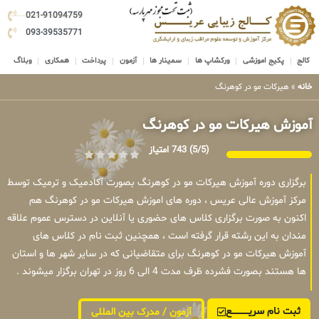
021-91094759
093-39535771
کالج
پکیج اموزشی
ورکشاپ ها
سمینار ها
آزمون
پرداخت
همکاری
وبلاگ
خانه
»
هیرکات مو در کوهرنگ
آموزش هیرکات مو در کوهرنگ
(5/5)
743 امتیاز
برگزاری دوره آموزش هیرکات مو در کوهرنگ بصورت آکادمیک و ترمیک توسط
مرکز آموزش عالی عریس ، دوره های اموزش هیرکات مو در کوهرنگ هم
اکنون به صورت برگزاری کلاس های حضوری یا آنلاین در دسترس عموم علاقه
مندان به این رشته قرار گرفته است ، همچنین ثبت نام در کلاس های
آموزش هیرکات مو در کوهرنگ برای متقاضیانی که در سایر شهر ها و استان
ها هستند بصورت فشرده ظرف مدت 4 الی 6 روز در تهران برگزار میشوند .
ثبت نام سریــــــــــــع
آزمون / مدرک بین المللی