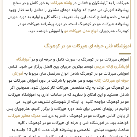
هیرکات را به آرایشگران و فعالان در
رشته هیرکات
به طور کامل و در سطح
پیشرفته آموزش می دهیم که چگونه موهای مشتری را مطابق با ساختار چهره
او مدل داده و اصلاح کنند. این یک تعریف و نگاه کلی و اولیه به دوره اموزش
پیشرفته هیرکات مو در کوهرنگ است. در دوره پیشرفته هیرکات مو در
کوهرنگ هنرجویان
انواع مدل هیرکات مو
را آموزش خواهند دید.
آموزشگاه فنی حرفه ای هیرکات مو در کوهرنگ
آموزش هیرکات مو در کوهرنگ به صورت کامل و حرفه ای و در
آموزشگاه
آرایشگری زنانه عریس
توسط بهترین مربیان بین الملل برگزار می شود. کلاس
اموزشی هیرکات مو در کوهرنگ شامل انواع سرفصل های مربوط به
آموزش
حرفه ای هیرکات زنانه
بوده و هر هنرجو با شرکت در دوره آموزش هیرکات مو
در کوهرنگ می تواند به یک متخصص هیرکات کار تبدیل شود. همچنین اگر
شاغل هستید و این امکان را ندارید که در ساعات اداری به آموزشگاه هیرکات
مو در کوهرنگ مراجعه کنید، یا اینکه از شهرستان تشریف می آورید، می
توانیم در روزهای تعطیل برای شما دوره هیرکات را برگزار کنیم. هنرجویان پس
از پایان کلاس هیرکات مو در کوهرنگ ، قادر به دریافت
مدرک معتبر هیرکات
خواهند بود. در آموزشگاه فنی و حرفه ای هیرکات مو در کوهرنگ ، کلیه
مباحث بصورت مبتدی ، تخصصی و پیشرفته ظرف مدت 6 الی 10 جلسه به
هنرجو آموزش داده می شود . همچنین در اموزشگاه فنی حرفه ای هیرکات مو