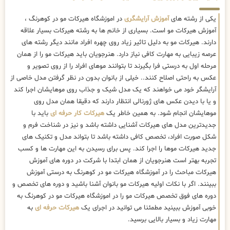
یکی از رشته های
آموزش آرایشگری
در اموزشگاه هیرکات مو در کوهرنگ ،
آموزش هیرکات مو است. بسیاری از خانم ها به رشته هیرکات بسیار علاقه
دارند. هیرکات مو به دلیل تاثیر زیاد روی چهره افراد مانند دیگر رشته های
عرصه زیبایی به مهارت کافی نیاز دارد. هنرجویان باید هیرکات مو را از همان
مرحله اول به درستی فرا بگیرند تا بتوانند موهای افراد را از روی تصویر و
عکس به راحتی اصلاح کنند.. خیلی از بانوان بدون در نظر گرفتن مدل خاصی از
آرایشگر خود می خواهند که یک مدل شیک و جذاب روی موهایشان اجرا کند
و یا با دیدن عکس های ژورنالی انتظار دارند که دقیقا همان مدل روی
موهایشان انجام شود. به همین خاطر یک
هیرکات کار حرفه ای
باید با
جدیدترین مدل های هیرکات آشنایی داشته باشد و نیز در شناخت فرم و
شکل صورت افراد، تخصص کافی داشته باشد تا بتواند مدل و تکنیک های
جدید هیرکات موها را اجرا کند. پس برای رسیدن به این مهارت ها و کسب
تجربه بهتر است هنرجویان از همان ابتدا با شرکت در دوره های آموزش
هیرکات مباحث را در آموزشگاه هیرکات مو در کوهرنگ به درستی آموزش
ببینند. اگر با نکات اولیه هیرکات مو بانوان آشنا باشید و دوره های تخصص و
دوره های فوق تخصص هیرکات مو را در اموزشگاه هیرکات مو در کوهرنگ به
خوبی آموزش ببینید مطمئنا می توانید در اجرای یک
هیرکات حرفه ای
به
مهارت زیاد و بسیار بالایی برسید.