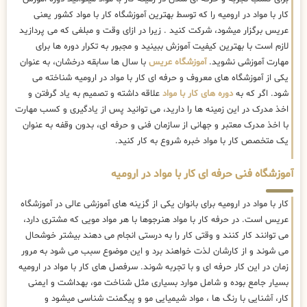
کار با مواد در ارومیه را که توسط بهترین
آموزشگاه کار با مواد کشور یعنی
عریس برگزار میشود، شرکت کنید . زیرا در ازای وقت و مبلغی که می پردازید
لازم است با بهترین کیفیت آموزش ببینید و مجبور به تکرار دوره ها برای
مهارت آموزشی نشوید.
آموزشگاه عریس
با سال ها سابقه درخشان، به عنوان
یکی از آموزشگاه های معروف و حرفه ای کار با مواد در ارومیه شناخته می
شود. اگر که به
دوره های کار با مواد
علاقه داشته و تصمیم به یاد گرفتن و
اخذ مدرک در این زمینه ها را دارید، می توانید پس از یادگیری و کسب مهارت
با اخذ مدرک معتبر و جهانی از سازمان فنی و حرفه ای، بدون وقفه به عنوان
یک متخصص کار با مواد خبره شروع به کار کنید.
آموزشگاه فنی حرفه ای کار با مواد در ارومیه
کار با مواد در ارومیه برای بانوان یکی از گزینه های آموزشی عالی در آموزشگاه
عریس است. در حرفه کار با مواد هنرجوها با هر مواد مویی که مشتری دارد،
می توانند کار کنند و وقتی کار را به درستی انجام می دهند بیشتر خوشحال
می شوند و از کارشان لذت خواهند برد و این موضوع سبب می شود به مرور
زمان در این کار حرفه ای و با تجربه شوند. سرفصل های کار با مواد در ارومیه
بسیار جامع بوده و شامل موارد بسیاری مثل شناخت مو، بهداشت و ایمنی
کار، آشنایی با رنگ ها ، مواد شیمیایی مو و پیگمنت شناسی میشود و