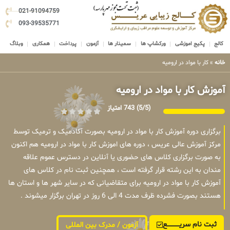
021-91094759
093-39535771
کالج
پکیج اموزشی
ورکشاپ ها
سمینار ها
آزمون
پرداخت
همکاری
وبلاگ
خانه
»
کار با مواد در ارومیه
آموزش کار با مواد در ارومیه
(5/5)
743 امتیاز
برگزاری دوره آموزش کار با مواد در ارومیه بصورت آکادمیک و ترمیک توسط
مرکز آموزش عالی عریس ، دوره های اموزش کار با مواد در ارومیه هم اکنون
به صورت برگزاری کلاس های حضوری یا آنلاین در دسترس عموم علاقه
مندان به این رشته قرار گرفته است ، همچنین ثبت نام در کلاس های
آموزش کار با مواد در ارومیه برای متقاضیانی که در سایر شهر ها و استان ها
هستند بصورت فشرده ظرف مدت 4 الی 6 روز در تهران برگزار میشوند .
ثبت نام سریــــــــــــع
آزمون / مدرک بین المللی